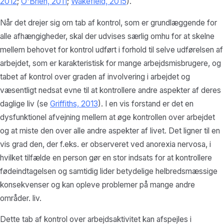
2012
;
O'Brien, 2011
;
Wakefield, 2015
).
Når det drejer sig om tab af kontrol, som er grundlæggende for
alle afhængigheder, skal der udvises særlig omhu for at skelne
mellem behovet for kontrol udført i forhold til selve udførelsen af
arbejdet, som er karakteristisk for mange arbejdsmisbrugere, og
tabet af kontrol over graden af involvering i arbejdet og
væsentligt nedsat evne til at kontrollere andre aspekter af deres
daglige liv (se
Griffiths, 2013
). I en vis forstand er det en
dysfunktionel afvejning mellem at øge kontrollen over arbejdet
og at miste den over alle andre aspekter af livet. Det ligner til en
vis grad den, der f.eks. er observeret ved anorexia nervosa, i
hvilket tilfælde en person gør en stor indsats for at kontrollere
fødeindtagelsen og samtidig lider betydelige helbredsmæssige
konsekvenser og kan opleve problemer på mange andre
områder. liv.
Dette tab af kontrol over arbejdsaktivitet kan afspejles i