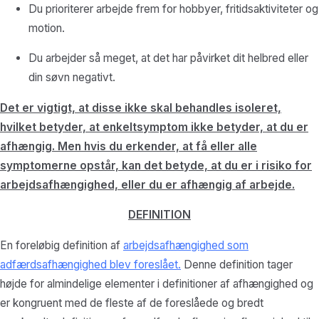
Du prioriterer arbejde frem for hobbyer, fritidsaktiviteter og
motion.
Du arbejder så meget, at det har påvirket dit helbred eller
din søvn negativt.
Det er vigtigt, at disse ikke skal behandles isoleret,
hvilket betyder, at enkeltsymptom ikke betyder, at du er
afhængig. Men hvis du erkender, at få eller alle
symptomerne opstår, kan det betyde, at du er i risiko for
arbejdsafhængighed, eller du er afhængig af arbejde.
DEFINITION
En foreløbig definition af
arbejdsafhængighed som
adfærdsafhængighed blev foreslået.
Denne definition tager
højde for almindelige elementer i definitioner af afhængighed og
er kongruent med de fleste af de foreslåede og bredt