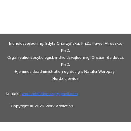
Indholdsvejledning: Edyta Charzyńska, Ph.D., Paweł Atroszko,
Ph.D.
Organisationspsykologisk indholdsvejledning: Cristian Balducci,
Ph.D.
Hjemmesideadministration og design: Natalia Woropay-
Hordziejewicz
Kontakt:
work.addiction.org@
gmail.com
Copyright © 2026 Work Addiction
Dansk