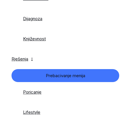
Dijagnoza
Književnost
Rješenja
Prebacivanje menija
Poricanje
Lifestyle