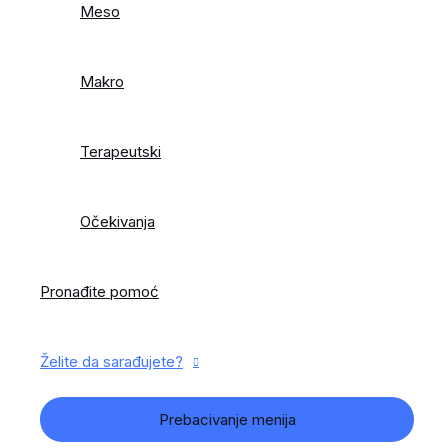
Meso
Makro
Terapeutski
Očekivanja
Pronađite pomoć
Želite da sarađujete?
Prebacivanje menija