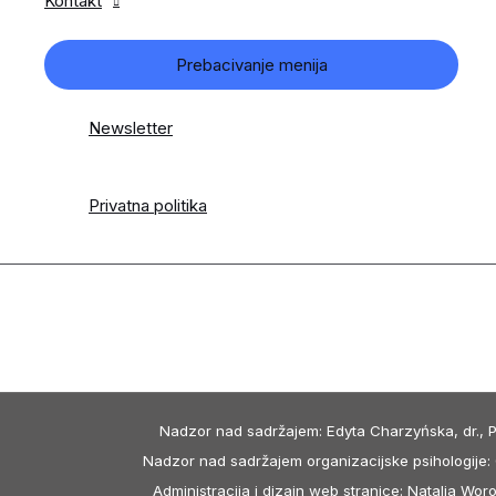
Kontakt
Prebacivanje menija
Newsletter
Privatna politika
Nadzor nad sadržajem: Edyta Charzyńska, dr., P
Nadzor nad sadržajem organizacijske psihologije: C
Administracija i dizajn web stranice: Natalia Wo