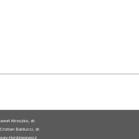
aweł Atroszko, dr.
ristian Balducci, dr.
ropay-Hordziejewicz