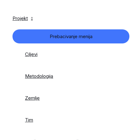
Projekt
Prebacivanje menija
Ciljevi
Metodologija
Zemlje
Tim