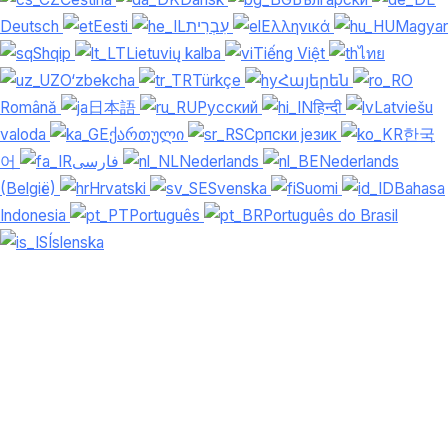
Deutsch
Eesti
עִבְרִית
Ελληνικά
Magyar
Shqip
Lietuvių kalba
Tiếng Việt
ไทย
O‘zbekcha
Türkçe
Հայերեն
Română
日本語
Русский
हिन्दी
Latviešu
valoda
ქართული
Српски језик
한국
어
فارسی
Nederlands
Nederlands
(België)
Hrvatski
Svenska
Suomi
Bahasa
Indonesia
Português
Português do Brasil
Íslenska