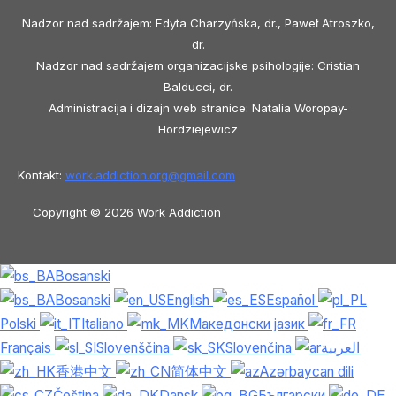
Nadzor nad sadržajem: Edyta Charzyńska, dr., Paweł Atroszko,
dr.
Nadzor nad sadržajem organizacijske psihologije: Cristian
Balducci, dr.
Administracija i dizajn web stranice: Natalia Woropay-
Hordziejewicz
Kontakt:
work.addiction.org@
gmail.com
Copyright © 2026 Work Addiction
Bosanski
Bosanski
English
Español
Polski
Italiano
Македонски јазик
Français
Slovenščina
Slovenčina
العربية
香港中文
简体中文
Azərbaycan dili
Čeština
Dansk
Български