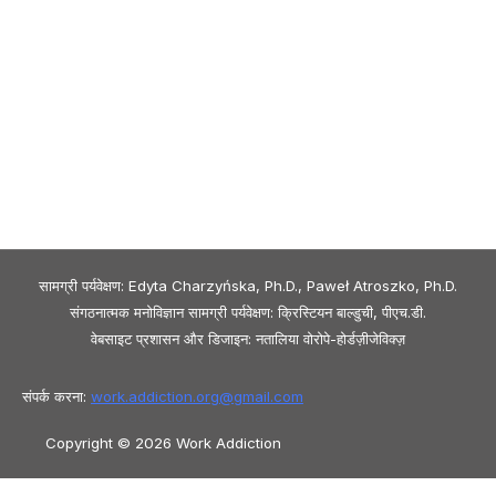
सामग्री पर्यवेक्षण: Edyta Charzyńska, Ph.D., Paweł Atroszko, Ph.D.
संगठनात्मक मनोविज्ञान सामग्री पर्यवेक्षण: क्रिस्टियन बाल्डुची, पीएच.डी.
वेबसाइट प्रशासन और डिजाइन: नतालिया वोरोपे-होर्डज़ीजेविक्ज़
संपर्क करना:
work.addiction.org@
gmail.com
Copyright © 2026 Work Addiction