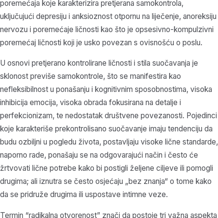
poremećaja koje karakterizira pretjerana samokontrola,
uključujući depresiju i anksioznost otpornu na liječenje, anoreksiju
nervozu i poremećaje ličnosti kao što je opsesivno-kompulzivni
poremećaj ličnosti koji je usko povezan s ovisnošću o poslu.
U osnovi pretjerano kontrolirane ličnosti i stila suočavanja je
sklonost previše samokontrole, što se manifestira kao
nefleksibilnost u ponašanju i kognitivnim sposobnostima, visoka
inhibicija emocija, visoka obrada fokusirana na detalje i
perfekcionizam, te nedostatak društvene povezanosti. Pojedinci
koje karakteriše prekontrolisano suočavanje imaju tendenciju da
budu ozbiljni u pogledu života, postavljaju visoke lične standarde,
naporno rade, ponašaju se na odgovarajući način i često će
žrtvovati lične potrebe kako bi postigli željene ciljeve ili pomogli
drugima; ali iznutra se često osjećaju „bez znanja“ o tome kako
da se pridruže drugima ili uspostave intimne veze.
Termin “radikalna otvorenost” znači da postoje tri važna aspekta