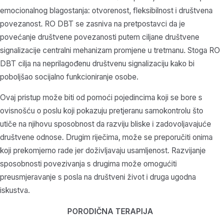
emocionalnog blagostanja: otvorenost, fleksibilnost i društvena
povezanost. RO DBT se zasniva na pretpostavci da je
povećanje društvene povezanosti putem ciljane društvene
signalizacije centralni mehanizam promjene u tretmanu. Stoga RO
DBT cilja na neprilagođenu društvenu signalizaciju kako bi
poboljšao socijalno funkcioniranje osobe.
Ovaj pristup može biti od pomoći pojedincima koji se bore s
ovisnošću o poslu koji pokazuju pretjeranu samokontrolu što
utiče na njihovu sposobnost da razviju bliske i zadovoljavajuće
društvene odnose. Drugim riječima, može se preporučiti onima
koji prekomjerno rade jer doživljavaju usamljenost. Razvijanje
sposobnosti povezivanja s drugima može omogućiti
preusmjeravanje s posla na društveni život i druga ugodna
iskustva.
PORODIČNA TERAPIJA