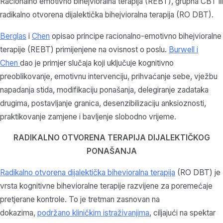
Racionalno emotivno bihejvioralna terapija (REBT), grupna CBT ili
radikalno otvorena dijalektička bihejvioralna terapija (RO DBT).
Berglas
i
Chen
opisao principe racionalno-emotivno bihejvioralne
terapije (REBT) primijenjene na ovisnost o poslu.
Burwell i
Chen
dao je primjer slučaja koji uključuje kognitivno
preoblikovanje, emotivnu intervenciju, prihvaćanje sebe, vježbu
napadanja stida, modifikaciju ponašanja, delegiranje zadataka
drugima, postavljanje granica, desenzibilizaciju anksioznosti,
praktikovanje zamjene i bavljenje slobodno vrijeme.
RADIKALNO OTVORENA TERAPIJA DIJALEKTIČKOG
PONAŠANJA
Radikalno otvorena dijalektička bihevioralna terapija
(RO DBT) je
vrsta kognitivne bihevioralne terapije razvijene za poremećaje
pretjerane kontrole. To je tretman zasnovan na
dokazima,
podržano kliničkim istraživanjima
, ciljajući na spektar