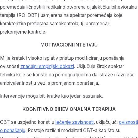
poremećaja ličnosti ili radikalno otvorena dijalektička bihevioralna
terapija (RO-DBT) usmjerena na spektar poremećaja koje
karakterizira pretjerana samokontrola, tj. poremećaji.
prekomjerne kontrole.
MOTIVACIONI INTERVJU
MI je kratak i visoko isplativ pristup modificiranju ponašanja
ovisnosti
značajni empirijski dokazi
. Uključuje širok spektar
tehnika koje se koriste da pomognu ljudima da istraže i razriješe
ambivalentnost u vezi s promjenom ponašanja.
Intervencije mogu biti kratke kao jedan sastanak.
KOGNITIVNO BIHEVIONALNA TERAPIJA
CBT se uspješno koristi u
lečenje zavisnosti
, uključujući
ovisnosti
o ponašanju
. Postoje različiti modaliteti CBT-a kao što su