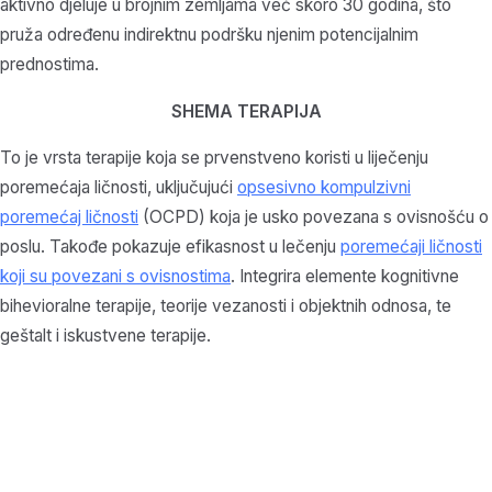
aktivno djeluje u brojnim zemljama već skoro 30 godina, što
pruža određenu indirektnu podršku njenim potencijalnim
prednostima.
SHEMA TERAPIJA
To je vrsta terapije koja se prvenstveno koristi u liječenju
poremećaja ličnosti, uključujući
opsesivno kompulzivni
poremećaj ličnosti
(OCPD) koja je usko povezana s ovisnošću o
poslu. Takođe pokazuje efikasnost u lečenju
poremećaji ličnosti
koji su povezani s ovisnostima
. Integrira elemente kognitivne
bihevioralne terapije, teorije vezanosti i objektnih odnosa, te
geštalt i iskustvene terapije.