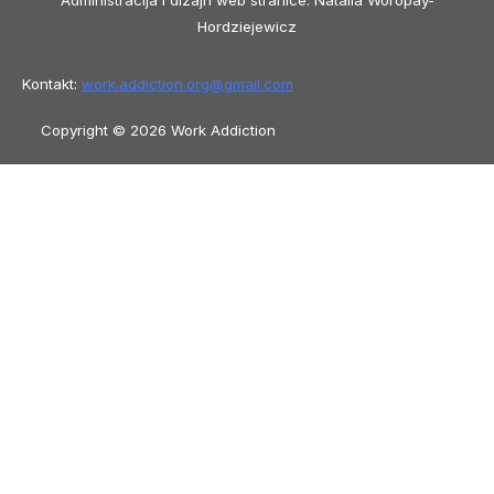
Administracija i dizajn web stranice: Natalia Woropay-
Hordziejewicz
Kontakt:
work.addiction.org@
gmail.com
Copyright © 2026 Work Addiction
Bosanski
Bosanski
English
Español
Polski
Italiano
Македонски јазик
Français
Slovenščina
Slovenčina
العربية
香港中文
简体中文
Azərbaycan dili
Čeština
Dansk
Български
Deutsch
Eesti
עִבְרִית
Ελληνικά
Magyar
Shqip
Lietuvių kalba
Tiếng Việt
ไทย
O‘zbekcha
Türkçe
Հայերեն
Română
日本語
Русский
हिन्दी
Latviešu