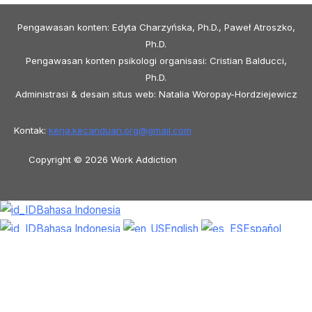
Pengawasan konten: Edyta Charzyńska, Ph.D., Paweł Atroszko,
Ph.D.
Pengawasan konten psikologi organisasi: Cristian Balducci,
Ph.D.
Administrasi & desain situs web: Natalia Woropay-Hordziejewicz
Kontak:
kerja.kecanduan.org@
gmail.com
Copyright © 2026 Work Addiction
Bahasa Indonesia
Bahasa Indonesia
English
Español
Polski
Italiano
Македонски јазик
Français
Slovenščina
Slovenčina
العربية
香港中文
简体中文
Azərbaycan dili
Čeština
Dansk
Български