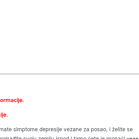
formacije.
je.
imate simptome depresije vezane za posao, i želite se
pronađite svoju zemlju ispod i tamo ćete je pronaći
veze