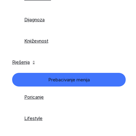
Dijagnoza
Književnost
Rješenja
Prebacivanje menija
Poricanje
Lifestyle