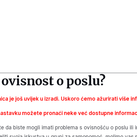
ovisnost o poslu?
ica je još uvijek u izradi. Uskoro ćemo ažurirati više
in
nastavku možete pronaći neke već dostupne informaci
 da biste mogli imati problema s ovisnošću o poslu ili 
ijeliti svoja iskustva u grupi za samopomoć, molimo vas 