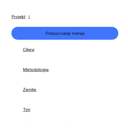
Projekt
Prebacivanje menija
Ciljevi
Metodologija
Zemlje
Tim