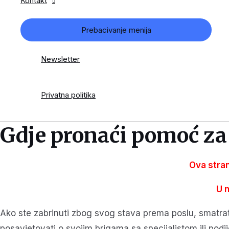
Kontakt
Prebacivanje menija
Newsletter
Privatna politika
Gdje pronaći pomoć za 
Ova stran
U 
Ako ste zabrinuti zbog svog stava prema poslu, smatrate
posavjetovati o svojim brigama sa specijalistom ili pod