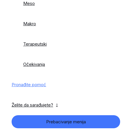
Meso
Makro
Terapeutski
Očekivanja
Pronađite pomoć
Želite da sarađujete?
Prebacivanje menija