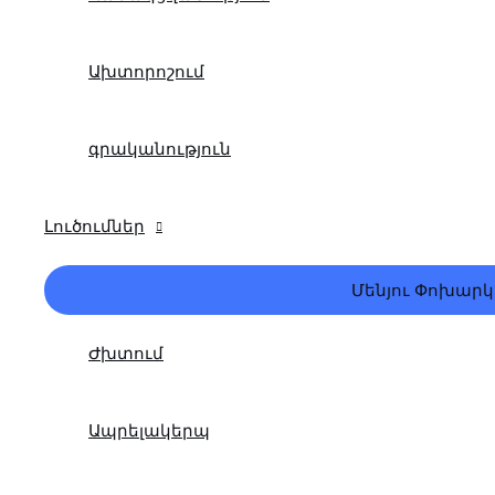
Ախտորոշում
գրականություն
Լուծումներ
Մենյու Փոխարկ
Ժխտում
Ապրելակերպ