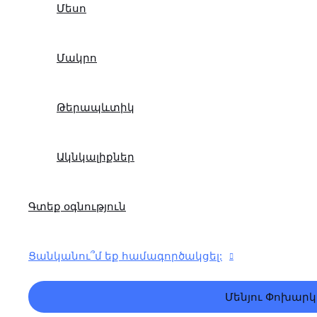
Մեսո
Մակրո
Թերապևտիկ
Ակնկալիքներ
Գտեք օգնություն
Ցանկանու՞մ եք համագործակցել:
Մենյու Փոխարկ