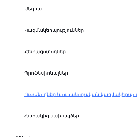
Մեդիա
Կազմակերպություններ
Հետազոտողներ
Պրոֆեսիոնալներ
Ուսանողներ և ուսանողական կազմակերպու
Հարակից նախագծեր