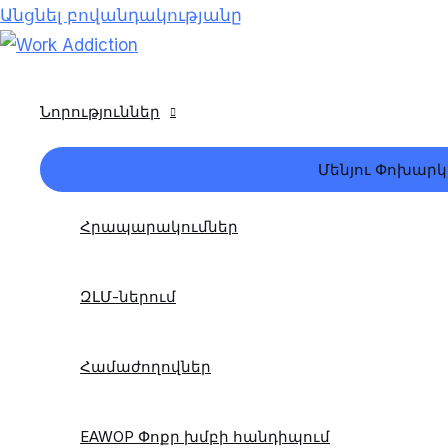
Անցնել բովանդակությանը
Նորություններ
Մենյու Փոխարկ
Հրապարակումներ
ԶԼՄ-ներում
Համաժողովներ
EAWOP Փոքր խմբի հանդիպում