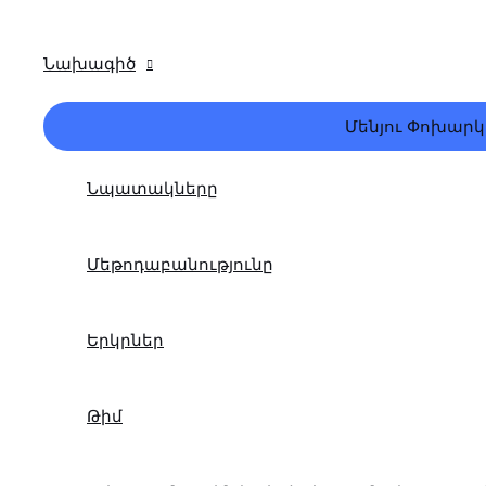
Նախագիծ
Մենյու Փոխարկ
Նպատակները
Մեթոդաբանությունը
Երկրներ
Թիմ