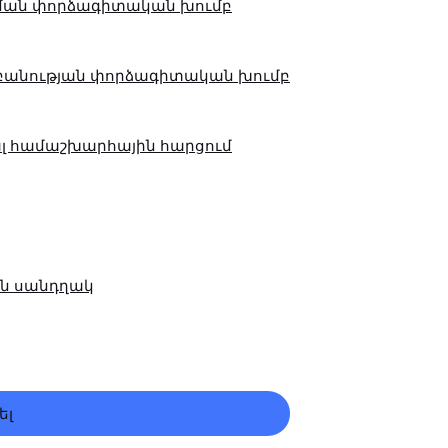
ման փորձագիտական խումբ
բանության փորձագիտական խումբ
լ համաշխարհային հարցում
ն սանդղակ
ել