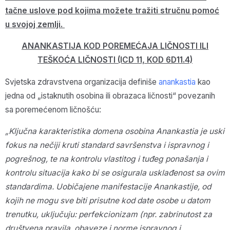
tačne uslove pod kojima možete tražiti stručnu pomoć
u svojoj zemlji.
ANANKASTIJA KOD POREMEĆAJA LIČNOSTI ILI
TEŠKOĆA LIČNOSTI (ICD 11, KOD 6D11.4)
Svjetska zdravstvena organizacija definiše
anankastia
kao
jedna od „istaknutih osobina ili obrazaca ličnosti“ povezanih
sa poremećenom ličnošću:
„Ključna karakteristika domena osobina Anankastia je uski
fokus na nečiji kruti standard savršenstva i ispravnog i
pogrešnog, te na kontrolu vlastitog i tuđeg ponašanja i
kontrolu situacija kako bi se osigurala usklađenost sa ovim
standardima. Uobičajene manifestacije Anankastije, od
kojih ne mogu sve biti prisutne kod date osobe u datom
trenutku, uključuju: perfekcionizam (npr. zabrinutost za
društvena pravila, obaveze i norme ispravnog i