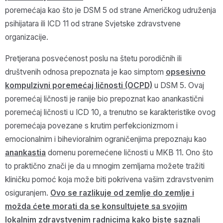
poremećaja kao što je DSM 5 od strane Američkog udruženja
psihijatara ili ICD 11 od strane Svjetske zdravstvene
organizacije.
Pretjerana posvećenost poslu na štetu porodičnih ili
društvenih odnosa prepoznata je kao simptom
opsesivno
kompulzivni poremećaj ličnosti (OCPD)
u DSM 5. Ovaj
poremećaj ličnosti je ranije bio prepoznat kao anankastični
poremećaj ličnosti u ICD 10, a trenutno se karakteristike ovog
poremećaja povezane s krutim perfekcionizmom i
emocionalnim i bihevioralnim ograničenjima prepoznaju kao
anankastia
domenu poremećene ličnosti u MKB 11. Ono što
to praktično znači je da u mnogim zemljama možete tražiti
kliničku pomoć koja može biti pokrivena vašim zdravstvenim
osiguranjem.
Ovo se razlikuje od zemlje do zemlje i
možda ćete morati da se konsultujete sa svojim
lokalnim zdravstvenim radnicima kako biste saznali