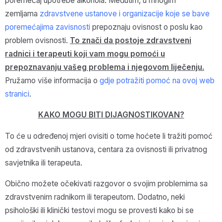
poremećaj upotrebe alkohola. Međutim, u mnogim
zemljama
zdravstvene ustanove i organizacije koje se bave
poremećajima zavisnosti
prepoznaju ovisnost o poslu kao
problem ovisnosti.
To znači da postoje zdravstveni
radnici i terapeuti koji vam mogu pomoći u
prepoznavanju vašeg problema i njegovom liječenju.
Pružamo više informacija o
gdje potražiti pomoć na ovoj web
stranici
.
KAKO MOGU BITI DIJAGNOSTIKOVAN?
To će u određenoj mjeri ovisiti o tome hoćete li tražiti pomoć
od zdravstvenih ustanova, centara za ovisnosti ili privatnog
savjetnika ili terapeuta.
Obično možete očekivati razgovor o svojim problemima sa
zdravstvenim radnikom ili terapeutom. Dodatno, neki
psihološki ili klinički testovi mogu se provesti kako bi se