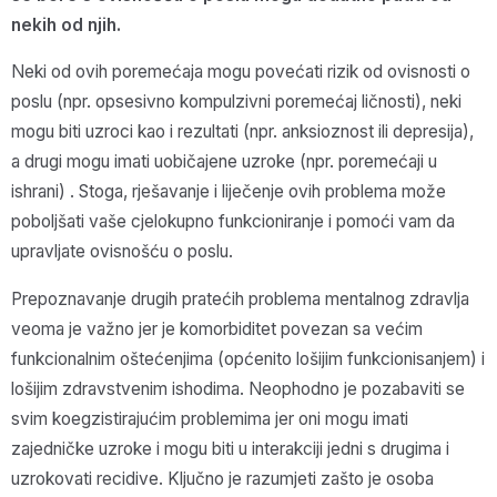
nekih od njih.
Neki od ovih poremećaja mogu povećati rizik od ovisnosti o
poslu (npr. opsesivno kompulzivni poremećaj ličnosti), neki
mogu biti uzroci kao i rezultati (npr. anksioznost ili depresija),
a drugi mogu imati uobičajene uzroke (npr. poremećaji u
ishrani) . Stoga, rješavanje i liječenje ovih problema može
poboljšati vaše cjelokupno funkcioniranje i pomoći vam da
upravljate ovisnošću o poslu.
Prepoznavanje drugih pratećih problema mentalnog zdravlja
veoma je važno jer je komorbiditet povezan sa većim
funkcionalnim oštećenjima (općenito lošijim funkcionisanjem) i
lošijim zdravstvenim ishodima. Neophodno je pozabaviti se
svim koegzistirajućim problemima jer oni mogu imati
zajedničke uzroke i mogu biti u interakciji jedni s drugima i
uzrokovati recidive. Ključno je razumjeti zašto je osoba