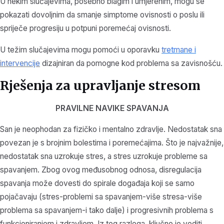
U nekim slučajevima, posebno blagim i umjerenim, mogu se
pokazati dovoljnim da smanje simptome ovisnosti o poslu ili
spriječe progresiju u potpuni poremećaj ovisnosti.
U težim slučajevima mogu pomoći u oporavku
tretmane i
intervencije
dizajniran da pomogne kod problema sa zavisnošću.
Rješenja za upravljanje stresom
PRAVILNE NAVIKE SPAVANJA
San je neophodan za fizičko i mentalno zdravlje. Nedostatak sna
povezan je s brojnim bolestima i poremećajima. Što je najvažnije,
nedostatak sna uzrokuje stres, a stres uzrokuje probleme sa
spavanjem. Zbog ovog međusobnog odnosa, disregulacija
spavanja može dovesti do spirale događaja koji se samo
pojačavaju (stres-problemi sa spavanjem-više stresa-više
problema sa spavanjem-i tako dalje) i progresivnih problema s
funkcioniranjem i zdravljem. Iz tog razloga, ključno je voditi