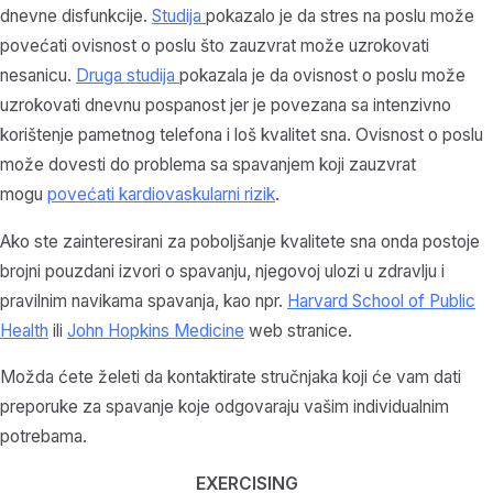
dnevne disfunkcije.
Studija
pokazalo je da stres na poslu može
povećati ovisnost o poslu što zauzvrat može uzrokovati
nesanicu.
Druga studija
pokazala je da ovisnost o poslu može
uzrokovati dnevnu pospanost jer je povezana sa
intenzivno
korištenje pametnog telefona i loš kvalitet sna. Ovisnost o poslu
može dovesti do problema sa spavanjem koji zauzvrat
mogu
povećati kardiovaskularni rizik
.
Ako ste zainteresirani za poboljšanje kvalitete sna onda postoje
brojni pouzdani izvori o spavanju, njegovoj ulozi u zdravlju i
pravilnim navikama spavanja, kao npr.
Harvard School of Public
Health
ili
John Hopkins Medicine
web stranice.
Možda ćete želeti da kontaktirate stručnjaka koji će vam dati
preporuke za spavanje koje odgovaraju vašim individualnim
potrebama.
EXERCISING