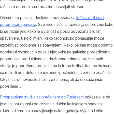
računa o dobrom snu i pravilno upravljati stresom.
Ovisnost o poslu je dosljedno povezana sa
loš kvalitet sna i
poremećaji spavanja
.
Sve više i više istraživanja se provodi kako
bi se razumjelo kako je ovisnost o poslu povezana s lošim
spavanjem, u kojoj mjeri i kako radoholičko ponašanje može
uzrokovati probleme sa spavanjem i kako loš san može dodatno
doprinijeti ovisnosti o poslu i njegovim negativnim posljedicama
po zdravlje, produktivnost i društvene odnose. Većina ovih
studija je poprečnog presjeka pa ih treba tretirati kao
preliminarni
sa malo ili bez dokaza o uzročno-posledičnoj vezi (ne znači da
takvih uzročno-posledičnih veza nema, ali da do sada nisu
potvrđene).
Prospektivna studija sa praćenjem od 7 mjeseci
pokazalo je da
je ovisnost o poslu povezana s dužim kašnjenjem spavanja
(duže vrijeme za uspavljivanje nakon gašenja svjetla) i više