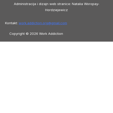
Administracija i dizajn web stranice: Natalia Woropay-
Hordziejewicz
Kontakt:
work.addiction.org@
gmail.com
Copyright © 2026 Work Addiction
Bosanski
Bosanski
English
Español
Polski
Italiano
Македонски јазик
Français
Slovenščina
Slovenčina
العربية
香港中文
简体中文
Azərbaycan dili
Čeština
Dansk
Български
Deutsch
Eesti
עִבְרִית
Ελληνικά
Magyar
Shqip
Lietuvių kalba
Tiếng Việt
ไทย
O‘zbekcha
Türkçe
Հայերեն