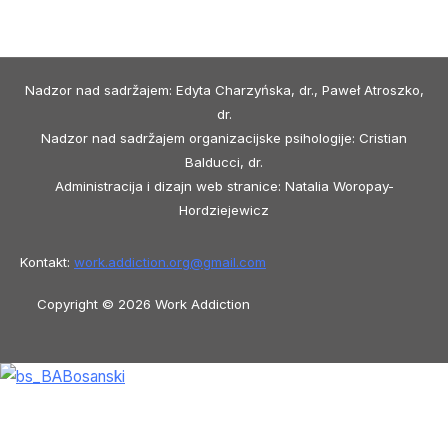
Nadzor nad sadržajem: Edyta Charzyńska, dr., Paweł Atroszko,
dr.
Nadzor nad sadržajem organizacijske psihologije: Cristian
Balducci, dr.
Administracija i dizajn web stranice: Natalia Woropay-
Hordziejewicz
Kontakt:
work.addiction.org@
gmail.com
Copyright © 2026 Work Addiction
Bosanski
Bosanski
English
Español
Polski
Italiano
Македонски јазик