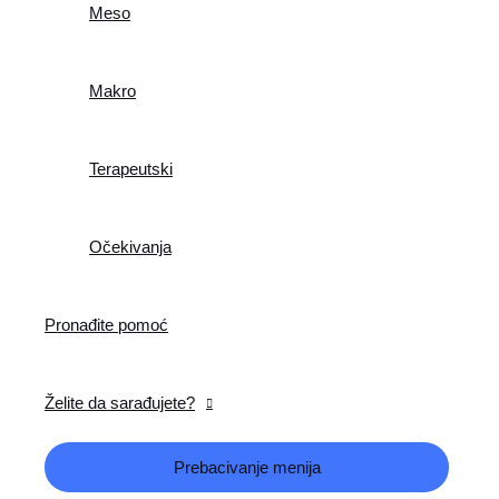
Meso
Makro
Terapeutski
Očekivanja
Pronađite pomoć
Želite da sarađujete?
Prebacivanje menija