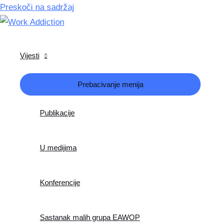
Preskoči na sadržaj
Vijesti
Prebacivanje menija
Publikacije
U medijima
Konferencije
Sastanak malih grupa EAWOP