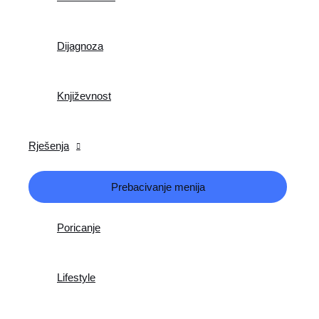
Dijagnoza
Književnost
Rješenja
Prebacivanje menija
Poricanje
Lifestyle