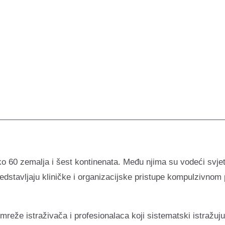
o 60 zemalja i šest kontinenata. Među njima su vodeći svjets
i predstavljaju kliničke i organizacijske pristupe kompulzivn
e mreže istraživača i profesionalaca koji sistematski istraž