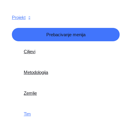
Projekt
Prebacivanje menija
Ciljevi
Metodologija
Zemlje
Tim