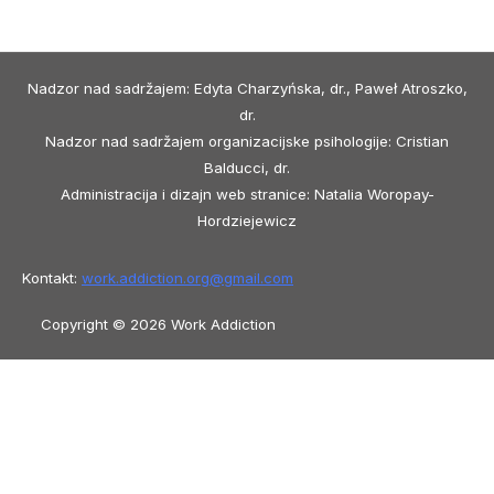
Nadzor nad sadržajem: Edyta Charzyńska, dr., Paweł Atroszko,
dr.
Nadzor nad sadržajem organizacijske psihologije: Cristian
Balducci, dr.
Administracija i dizajn web stranice: Natalia Woropay-
Hordziejewicz
Kontakt:
work.addiction.org@
gmail.com
Copyright © 2026 Work Addiction
Bosanski
Bosanski
English
Español
Polski
Italiano
Македонски јазик
Français
Slovenščina
Slovenčina
العربية