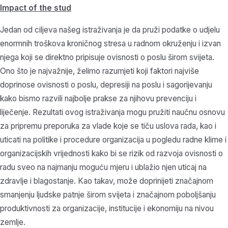
Impact of the stud
Jedan od ciljeva našeg istraživanja je da pruži podatke o udjelu
enormnih troškova kroničnog stresa u radnom okruženju i izvan
njega koji se direktno pripisuje ovisnosti o poslu širom svijeta.
Ono što je najvažnije, želimo razumjeti koji faktori najviše
doprinose ovisnosti o poslu, depresiji na poslu i sagorijevanju
kako bismo razvili najbolje prakse za njihovu prevenciju i
liječenje. Rezultati ovog istraživanja mogu pružiti naučnu osnovu
za pripremu preporuka za vlade koje se tiču uslova rada, kao i
uticati na politike i procedure organizacija u pogledu radne klime i
organizacijskih vrijednosti kako bi se rizik od razvoja ovisnosti o
radu sveo na najmanju moguću mjeru i ublažio njen uticaj na
zdravlje i blagostanje. Kao takav, može doprinijeti značajnom
smanjenju ljudske patnje širom svijeta i značajnom poboljšanju
produktivnosti za organizacije, institucije i ekonomiju na nivou
zemlje.