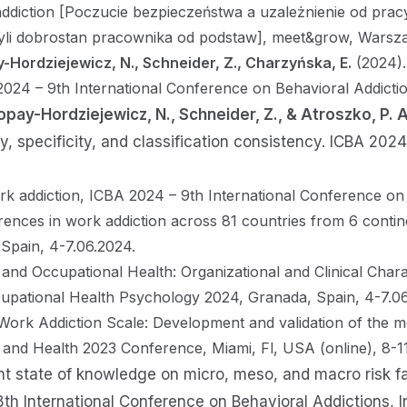
ddiction [Poczucie bezpieczeństwa a uzależnienie od prac
 dobrostan pracownika od podstaw], meet&grow, Warsza
-Hordziejewicz, N., Schneider, Z., Charzyńska, E.
(2024).
2024 – 9th International Conference on Behavioral Addictio
opay-Hordziejewicz, N., Schneider, Z., & Atroszko, P. A
vity, specificity, and classification consistency. ICBA 20
k addiction, ICBA 2024 – 9th International Conference on 
rences in work addiction across 81 countries from 6 conti
Spain, 4-7.06.2024.
n and Occupational Health: Organizational and Clinical C
ational Health Psychology 2024, Granada, Spain, 4-7.06
 Work Addiction Scale: Development and validation of the m
, and Health 2023 Conference, Miami, Fl, USA (online), 8-11
t state of knowledge on micro, meso, and macro risk fa
8th International Conference on Behavioral Addictions,