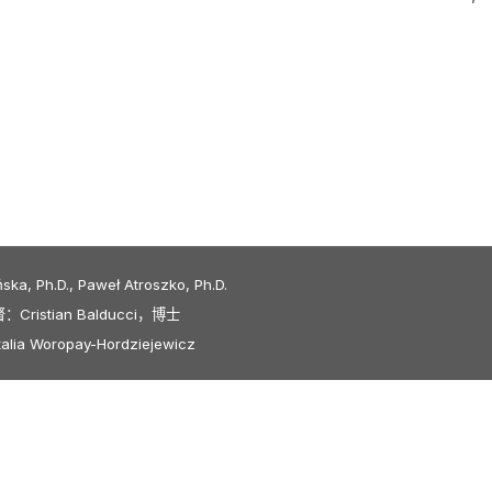
, Ph.D., Paweł Atroszko, Ph.D.
istian Balducci，博士
 Woropay-Hordziejewicz
Polski
Italiano
Македонски јазик
ština
Dansk
Български
Bosans