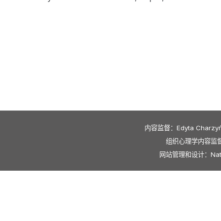
内容监督：Edyta Charzyńska
组织心理学内容监督：Cr
网站管理和设计：Natalia
简体中文
简体中文
English
Español
العربية
香港中文
Azərbaycan dili
Če