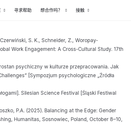
案
寻求帮助
想合作吗？
接触
, Czerwiński, S. K., Schneider, Z., Woropay-
Global Work Engagement: A Cross-Cultural Study. 17th
brostan psychiczny w kulturze przepracowania. Jak
Challenges” [Sympozjum psychologiczne „Źródła
ogami]. Silesian Science Festival [Śląski Festiwal
troszko, P.A. (2025). Balancing at the Edge: Gender
ishing, Humanitas, Sosnowiec, Poland, October 8–10,