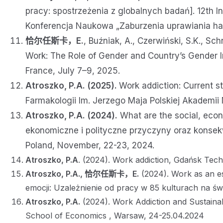
pracy: spostrzeżenia z globalnych badań]. 12th I
Konferencja Naukowa „Zaburzenia uprawiania haz
恰尔任斯卡，E.
, Buźniak, A., Czerwiński, S.K., Sc
Work: The Role of Gender and Country’s Gender In
France, July 7–9, 2025.
Atroszko, P.A. (2025).
Work addiction: Current s
Farmakologii Im. Jerzego Maja Polskiej Akademii
Atroszko, P.A. (2024).
What are the social, econ
ekonomiczne i polityczne przyczyny oraz konsekw
Poland, November, 22-23, 2024.
Atroszko, P.A
. (2024). Work addiction, Gdańsk Tech
Atroszko, P.A.,
恰尔任斯卡，E.
(2024). Work as an es
emocji: Uzależnienie od pracy w 85 kulturach na świe
Atroszko, P.A.
(2024). Work Addiction and Sustain
School of Economics , Warsaw, 24-25.04.2024