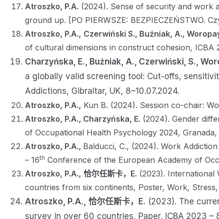
Atroszko, P.A.
(2024). Sense of security and work a
ground up. [PO PIERWSZE: BEZPIECZEŃSTWO. Czyli
Atroszko, P.A.,
Czerwiński S., Buźniak, A., Woropay
of cultural dimensions in construct cohesion, ICBA 
Charzyńska, E., Buźniak, A., Czerwiński, S., Wor
a globally valid screening tool: Cut-offs, sensiti
Addictions, Gibraltar, UK, 8–10.07.2024.
Atroszko, P.A.,
Kun B. (2024). Session co-chair: Wor
Atroszko, P.A., Charzyńska, E.
(2024). Gender diffe
of Occupational Health Psychology 2024, Granada, 
Atroszko, P.A.,
Balducci, C., (2024). Work Addictio
th
– 16
Conference of the European Academy of Occup
Atroszko, P.A.,
恰尔任斯卡，E.
(2023). International
countries from six continents, Poster, Work, Stress
Atroszko, P.A.,
恰尔任斯卡，E.
(2023). The curren
survey in over 60 countries, Paper, ICBA 2023 – 