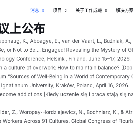
消息
项目
关于工作成瘾
解决方
议上公布
Slupphaug, K., Aboagye, E., van der Vaart, L., Buźniak, A.
o Be, or Not to Be…. Engaged! Revealing the Mystery of 
logy Conference, Helsinki, Finland, June 15–17, 2026.
in a culture of overwork: How to maintain balance? [Do
 “Sources of Well-Being in a World of Contemporary 
gnatianum University, Kraków, Poland, April 16, 2026.
ome addictions [Kiedy uczenie się i praca stają się nał
eider, Z., Woropay-Hordziejewicz, N., Bochniarz, K., & A
e Workers Across 91 Cultures. Global Congress of Flour