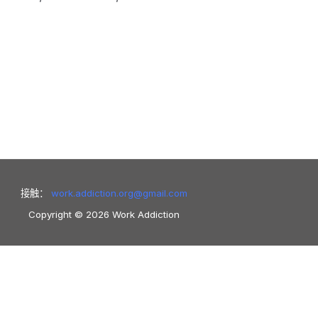
接触：
work.addiction.org@
gmail.com
Copyright © 2026 Work Addiction
Français
Slovenščina
Slovenčina
ki
Deutsch
Eesti
עִבְרִית
Ελληνικά