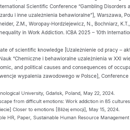
nternational Scientific Conference “Gambling Disorders
ardu i inne uzależnienia behawioralne”], Warszawa, P
hneider, Z.M., Woropay-Hordziejewicz, N., Bochniarz, K.T
equality in Work Addiction. ICBA 2025 – 10th Internati
tate of scientific knowledge [Uzależnienie od pracy – ak
 Nauk “Chemiczne i behawioralne uzależnienia w XXI wie
omic, and political causes and consequences of occupat
encje wypalenia zawodowego w Polsce], Conference of g
nological University, Gdańsk, Poland, May 22, 2024.
cape from difficult emotions: Work addiction in 85 cultur
cie] Closer to emotions [Bliżej emocji], May 15, 2024.
able HR, Paper, Sustainable Human Resource Management 