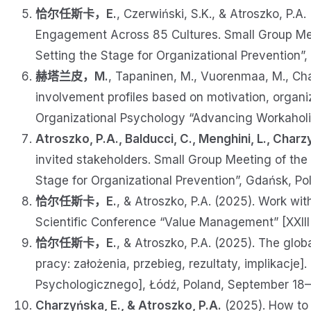
恰尔任斯卡，E.
, Czerwiński, S.K., & Atroszko, P.
Engagement Across 85 Cultures. Small Group Me
Setting the Stage for Organizational Prevention
赫塔兰皮，M.
, Tapaninen, M., Vuorenmaa, M., Cha
involvement profiles based on motivation, organiz
Organizational Psychology “Advancing Workaholi
Atroszko, P.A., Balducci, C., Menghini, L., Charz
invited stakeholders. Small Group Meeting of th
Stage for Organizational Prevention”, Gdańsk, 
恰尔任斯卡，E.
, & Atroszko, P.A. (2025). Work wi
Scientific Conference “Value Management” [XXI
恰尔任斯卡，E.
, & Atroszko, P.A. (2025). The glo
pracy: założenia, przebieg, rezultaty, implikacj
Psychologicznego], Łódź, Poland, September 18
Charzyńska, E., & Atroszko, P.A.
(2025). How to 