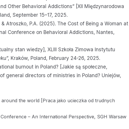
 and Other Behavioral Addictions” [XII Międzynarodowa
oland, September 15–17, 2025.
., & Atroszko, P.A. (2025). The Cost of Being a Woman at
onal Conference on Behavioral Addictions, Nantes,
tualny stan wiedzy], XLIII Szkoła Zimowa Instytutu
ku”, Kraków, Poland, February 24-26, 2025.
ional burnout in Poland? [Jakie są społeczne,
eneral directors of ministries in Poland? Uniejów,
es around the world [Praca jako ucieczka od trudnych
Conference – An International Perspective, SGH Warsaw