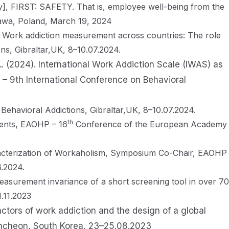
y], FIRST: SAFETY. That is, employee well-being from the
wa, Poland, March 19, 2024
 Work addiction measurement across countries: The role
ns, Gibraltar,UK, 8–10.07.2024.
.
(2024). International Work Addiction Scale (IWAS) as
24 – 9th International Conference on Behavioral
Behavioral Addictions, Gibraltar,UK, 8–10.07.2024.
th
nents, EAOHP – 16
Conference of the European Academy
haracterization of Workaholism, Symposium Co-Chair, EAOHP
.2024.
easurement invariance of a short screening tool in over 70
.11.2023
ctors of work addiction and the design of a global
 Incheon, South Korea, 23–25.08.2023