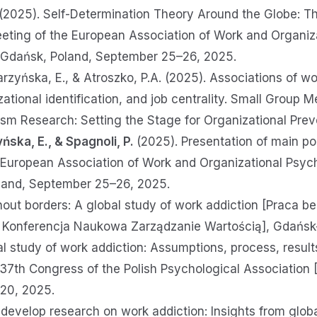
A. (2025). Self-Determination Theory Around the Globe: 
eting of the European Association of Work and Organi
”, Gdańsk, Poland, September 25–26, 2025.
rzyńska, E., & Atroszko, P.A. (2025). Associations of 
ational identification, and job centrality. Small Group
sm Research: Setting the Stage for Organizational Pre
yńska, E., & Spagnoli, P.
(2025). Presentation of main poi
e European Association of Work and Organizational Psy
Poland, September 25–26, 2025.
thout borders: A global study of work addiction [Praca b
II Konferencja Naukowa Zarządzanie Wartością], Gdań
bal study of work addiction: Assumptions, process, resul
e]. 37th Congress of the Polish Psychological Associati
–20, 2025.
develop research on work addiction: Insights from glob