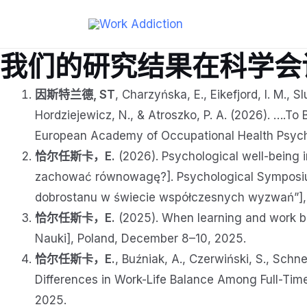
跳
到
内
我们的研究结果在科学会
容
因斯特兰德, ST
, Charzyńska, E., Eikefjord, I. M., 
Hordziejewicz, N., & Atroszko, P. A. (2026). ….T
European Academy of Occupational Health Psycho
恰尔任斯卡，E.
(2026). Psychological well-being 
zachować równowagę?]. Psychological Symposium
dobrostanu w świecie współczesnych wyzwań”], I
恰尔任斯卡，E.
(2025). When learning and work bec
Nauki], Poland, December 8–10, 2025.
恰尔任斯卡，E.
, Buźniak, A., Czerwiński, S., Schn
Differences in Work-Life Balance Among Full-Tim
2025.