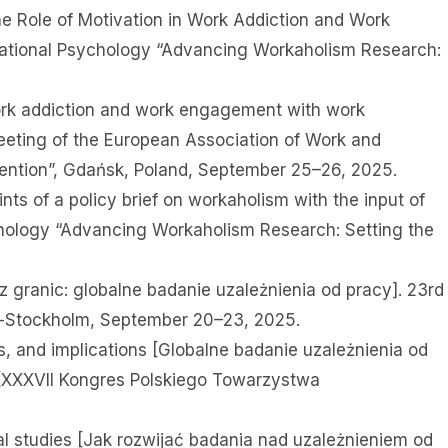
The Role of Motivation in Work Addiction and Work
zational Psychology “Advancing Workaholism Research:
work addiction and work engagement with work
 Meeting of the European Association of Work and
vention”, Gdańsk, Poland, September 25–26, 2025.
nts of a policy brief on workaholism with the input of
chology “Advancing Workaholism Research: Setting the
ez granic: globalne badanie uzależnienia od pracy]. 23rd
sk-Stockholm, September 20–23, 2025.
ts, and implications [Globalne badanie uzależnienia od
on [XXXVII Kongres Polskiego Towarzystwa
al studies [Jak rozwijać badania nad uzależnieniem od