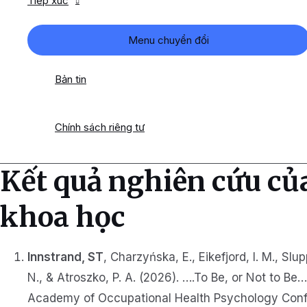
Tiếp xúc
Menu chuyển đổi
Bản tin
Chính sách riêng tư
Kết quả nghiên cứu của
khoa học
Innstrand, ST
, Charzyńska, E., Eikefjord, I. M., Sl
N., & Atroszko, P. A. (2026). ….To Be, or Not to 
Academy of Occupational Health Psychology Confer