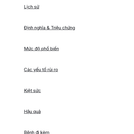
Lịch sử
Định nghĩa & Triệu chứng
Mức độ phổ biến
Các yếu tố rủi ro
Kiệt sức
Hậu quả
Bệnh đi kèm