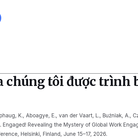
 chúng tôi được trình b
upphaug, K., Aboagye, E., van der Vaart, L., Buźniak, A.,
Be…. Engaged! Revealing the Mystery of Global Work Enga
ence, Helsinki, Finland, June 15–17, 2026.