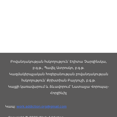
Բովանդակության հսկողություն՝ Էդիտա Չարզինսկա,
բ.գ.թ., Պավել Ատրոսկո, բ.գ.թ.
Կազմակերպչական հոգեբանության բովանդակության
հսկողություն՝ Քրիստիան Բալդուչի, բ.գ.թ.
Կայքի կառավարում և ձևավորում՝ Նատալյա Վորոպայ-
Հորջիևիչ
Կապ:
work.addiction.org@
gmail.com