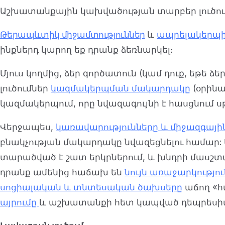
Աշխատանքային կախվածության տարբեր լուծու
Թերապևտիկ միջամտություններ
և
ապրելակերպի
ինքներդ կարող եք դրանք ձեռնարկել։
Մյուս կողմից, ձեր գործատուն (կամ դուք, եթե 
լուծումներ
կազմակերպման մակարդակը
(օրինա
կազմակերպում, որը նվազագույնի է հասցնում սթ
Վերջապես,
կառավարությունները և միջազգային
բնակչության մակարդակը նվազեցնելու համար
տարածված է շատ երկրներում, և խնդրի մասշտ
դրանք ամենից հաճախ են
նույն առաջարկությո
սոցիալական և տնտեսական ծախսերը
աճող «
այրումը
և աշխատանքի հետ կապված դեպրեսի