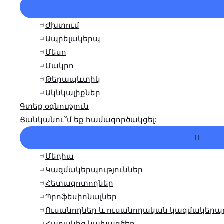
Մենյո
Փոխա
Ժխտում
Ապրելակերպ
Մեսո
Մակրո
Թերապևտիկ
Ակնկալիքներ
Գտեք օգնություն
Ցանկանու՞մ եք համագործակցել:
Մենյո
Փոխա
Մեդիա
Կազմակերպություններ
Հետազոտողներ
Պրոֆեսիոնալներ
Ուսանողներ և ուսանողական կազմակերպո
Հարակից նախագծեր