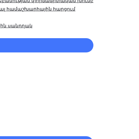
եբանության փորձագիտական խումբ
ալ համաշխարհային հարցում
ին սանդղակ
ւ
րկել