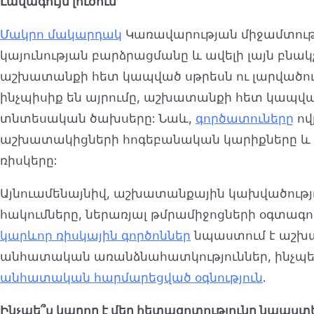
Լավագույն լուծում
Մակրո մակարդակ
Կառավարության միջամտությ
կայունության բարձրացմանը և ավելի լայն բնա
աշխատանքի հետ կապված սթրեսն ու լարվածությ
ինչպիսիք են այրումը, աշխատանքի հետ կապվ
տնտեսական ծախսերը: Նաև,
գործատուները
ով
աշխատակիցների հոգեբանական կարիքները և հ
ռիսկերը:
Այնուամենայնիվ, աշխատանքային կախվածությու
հակումները, ներառյալ թմրամիջոցների օգտագ
կարևոր ռիսկային գործոններ
նպաստում է աշխա
անհատական առանձնահատկություններ, ինչպես
անհատական հարմարեցված օգնություն
.
Ինչպե՞ս կարող է մեր հետազոտությունը նպաստել