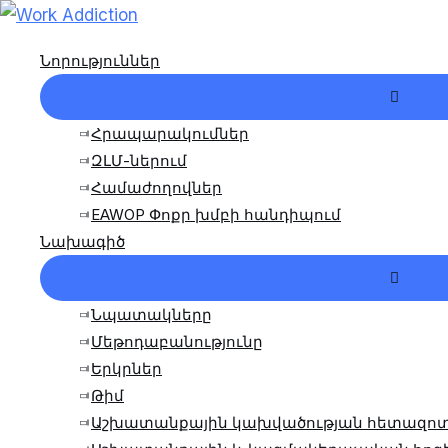
Անցնել
բովանդակությանը
Նորություններ
Մենյո
Փոխա
Հրապարակումներ
ԶԼՄ-ներում
Համաժողովներ
EAWOP Փոքր խմբի հանդիպում
Նախագիծ
Մենյո
Փոխա
Նպատակները
Մեթոդաբանությունը
Երկրներ
Թիմ
Աշխատանքային կախվածության հետազո