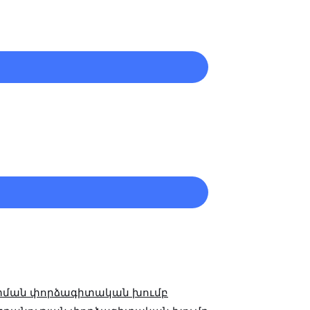
ւ
րկել
ւ
րկել
տման փորձագիտական խումբ