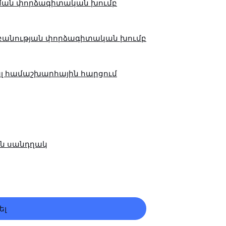
ման փորձագիտական խումբ
բանության փորձագիտական խումբ
լ համաշխարհային հարցում
ն սանդղակ
ել