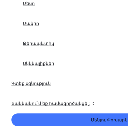
Մեսո
Մակրո
Թերապևտիկ
Ակնկալիքներ
Գտեք օգնություն
Ցանկանու՞մ եք համագործակցել:
Մենյու Փոխարկ