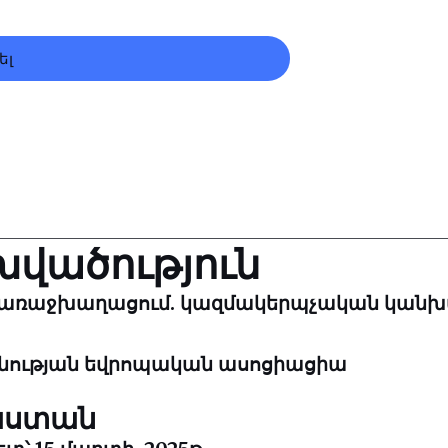
ել
վածություն
ն առաջխաղացում. կազմակերպչական կանխ
նության եվրոպական ասոցիացիա
աստան