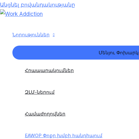
Անցնել բովանդակությանը
Նորություններ
Մենյու Փոխարկ
Հրապարակումներ
ԶԼՄ-ներում
Համաժողովներ
EAWOP Փոքր խմբի հանդիպում