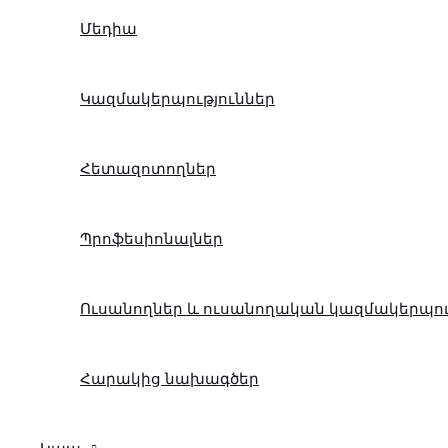
Մեդիա
Կազմակերպություններ
Հետազոտողներ
Պրոֆեսիոնալներ
Ուսանողներ և ուսանողական կազմակերպու
Հարակից նախագծեր