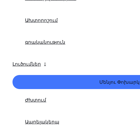
Ախտորոշում
գրականություն
Լուծումներ
Մենյու Փոխարկ
Ժխտում
Ապրելակերպ