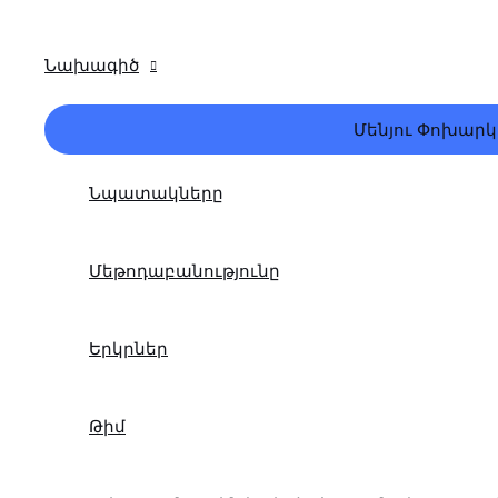
Նախագիծ
Մենյու Փոխարկ
Նպատակները
Մեթոդաբանությունը
Երկրներ
Թիմ