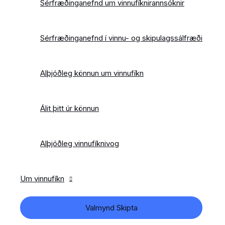
Sérfræðinganefnd um vinnufíknirannsóknir
Sérfræðinganefnd í vinnu- og skipulagssálfræði
Alþjóðleg könnun um vinnufíkn
Álit þitt úr könnun
Alþjóðleg vinnufíknivog
Um vinnufíkn
Valmynd Skipta