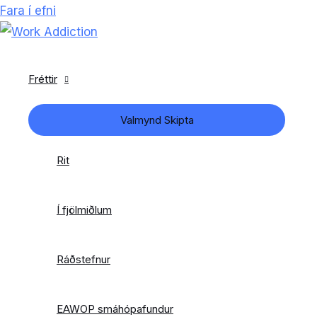
Fara í efni
Fréttir
Valmynd Skipta
Rit
Í fjölmiðlum
Ráðstefnur
EAWOP smáhópafundur