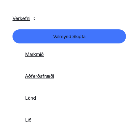
Verkefni
Valmynd Skipta
Markmið
Aðferðafræði
Lönd
Lið