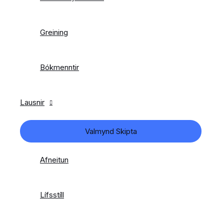
Greining
Bókmenntir
Lausnir
Valmynd Skipta
Afneitun
Lífsstíll