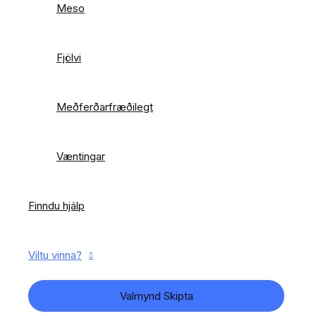
Meso
Fjölvi
Meðferðarfræðilegt
Væntingar
Finndu hjálp
Viltu vinna?
Valmynd Skipta