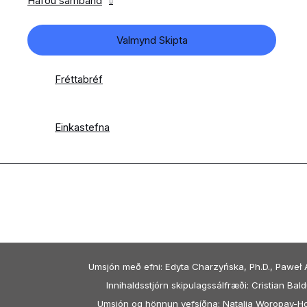
Hafðu samband
Valmynd Skipta
Fréttabréf
Einkastefna
Umsjón með efni: Edyta Charzyńska, Ph.D., Paweł A
Innihaldsstjórn skipulagssálfræði: Cristian Bald
Umsjón og hönnun vefsíðna: Natalia Woropay-H