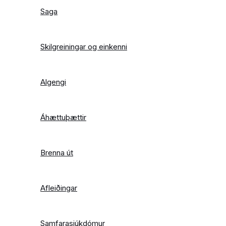
Saga
Skilgreiningar og einkenni
Algengi
Áhættuþættir
Brenna út
Afleiðingar
Samfarasjúkdómur