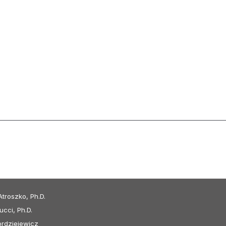
troszko, Ph.D.
ucci, Ph.D.
ordziejewicz