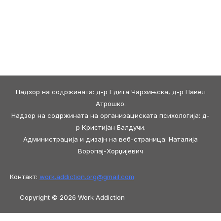
Надзор на содржината: д-р Едита Чарзињска, д-р Павел
Атрошко.
Надзор на содржината на организациската психологија: д-
р Кристијан Балдучи.
Администрација и дизајн на веб-страница: Наталија
Воропај-Хорџијевич
Контакт:
work.addiction.org@
gmail.com
Copyright © 2026 Work Addiction