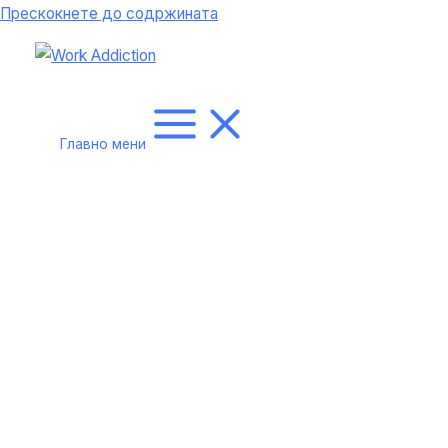
Прескокнете до содржината
Главно мени