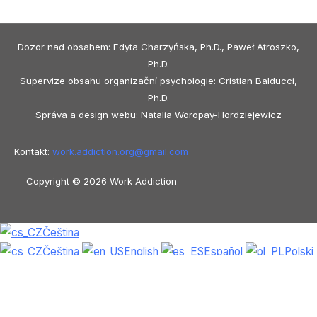
Dozor nad obsahem: Edyta Charzyńska, Ph.D., Paweł Atroszko,
Ph.D.
Supervize obsahu organizační psychologie: Cristian Balducci,
Ph.D.
Správa a design webu: Natalia Woropay-Hordziejewicz
Kontakt:
work.addiction.org@
gmail.com
Copyright © 2026 Work Addiction
Čeština
Čeština
English
Español
Polski
Italiano
Македонски јазик
Français
Slovenščina
Slovenčina
العربية
香港
中文
简体中文
Azərbaycan dili
Dansk