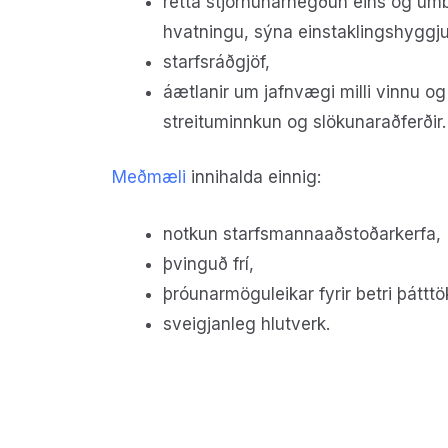
rétta stjórnunarhegðun eins og umbr
hvatningu, sýna einstaklingshyggj
starfsráðgjöf,
áætlanir um jafnvægi milli vinnu og
streituminnkun og slökunaraðferðir.
Meðmæli
innihalda einnig:
notkun starfsmannaaðstoðarkerfa,
þvinguð frí,
þróunarmöguleikar fyrir betri þátttö
sveigjanleg hlutverk.