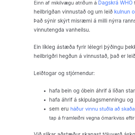
Einn af mikilvægu atriðum á
Dagskrá WHO
f
heilbrigðan vinnustað og um leið
kulnun o
Það sýnir skýrt misræmi á milli nýrra ran
vinnutengda vanheilsu.
Ein líkleg ástæða fyrir lélegri þýðingu þ
heilbrigðri hegðun á vinnustað, það er le
Leiðtogar og stjórnendur:
hafa bein og óbein áhrif á líðan st
hafa áhrif á skipulagsmenningu og 
sem eru
háður vinnu stuðla að skað
tap á framleiðni vegna ómarkviss eftirl
Við slíkar aðstæður skapast töluverð áskor