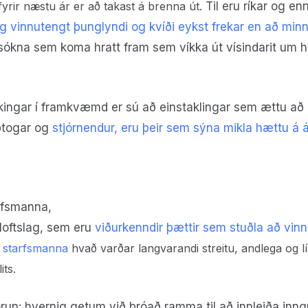
yrir næstu ár er að takast á
brenna út.
Til eru ríkar og en
g vinnutengt þunglyndi og kvíði eykst frekar en að mi
nsókna sem koma hratt fram sem víkka út vísindarit um 
ekkingar í framkvæmd er sú að einstaklingar sem ættu að 
iðtogar og
stjórnendur, eru þeir sem sýna mikla hættu á á
arfsmanna,
loftslag, sem eru
viðurkenndir þættir sem stuðla að vinn
a starfsmanna
hvað varðar langvarandi streitu, andlega og 
its.
un: hvernig getum við þróað ramma til að innleiða inngri