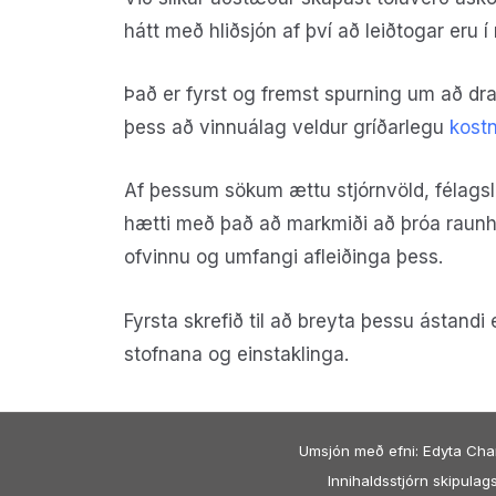
hátt með hliðsjón af því að leiðtogar eru í 
Það er fyrst og fremst spurning um að d
þess að vinnuálag veldur gríðarlegu
kostn
Af þessum sökum ættu stjórnvöld, félags
hætti með það að markmiði að þróa raunhæ
ofvinnu og umfangi afleiðinga þess.
Fyrsta skrefið til að breyta þessu ástandi
stofnana og einstaklinga.
Umsjón með efni: Edyta Char
Innihaldsstjórn skipulags