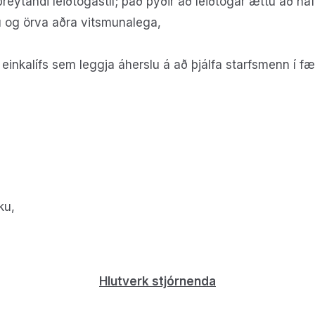
eytandi leiðtogastíl; það þýðir að leiðtogar ættu að ha
u og örva aðra vitsmunalega,
 einkalífs sem leggja áherslu á að þjálfa starfsmenn í fæ
ku,
Hlutverk stjórnenda