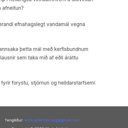
um afneitun?
gerandi efnahagslegt vandamál vegna
 rannsaka þetta mál með kerfisbundnum
ausnir sem taka mið af eðli áráttu
yrir forystu, stjórnun og heildarstarfsemi
Tengiliður:
work.addiction.org@
gmail.com