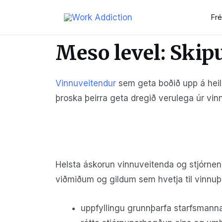
Frét
Meso level: Skip
Vinnuveitendur
sem geta boðið upp á heilb
þroska þeirra geta dregið verulega úr vin
Helsta áskorun vinnuveitenda og stjórnend
viðmiðum og gildum sem hvetja til vinnuþá
uppfyllingu grunnþarfa starfsmanna 