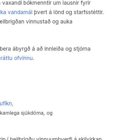
n vaxandi bókmenntir um lausnir fyrir
nnka vandamál
þvert á lönd og starfsstéttir.
heilbrigðan vinnustað og auka
bera ábyrgð á að innleiða og stjórna
ráttu ofvinnu
.
ufíkn,
líkamlega sjúkdóma, og
p í heilbrigðu vinnuumhverfi á skilvirkan