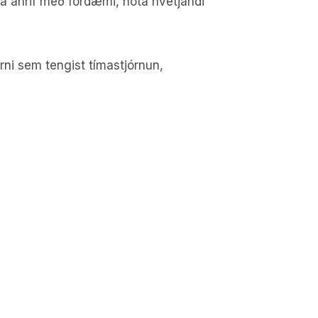
fa áhrif með fordæmi, nota hvetjandi
rni sem tengist tímastjórnun,