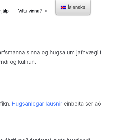
Íslenska
hjálp
Viltu vinna?
Hafðu samband
starfsmanna sinna og hugsa um jafnvægi í
yndi og kulnun.
fíkn.
Hugsanlegar lausnir
einbeita sér að