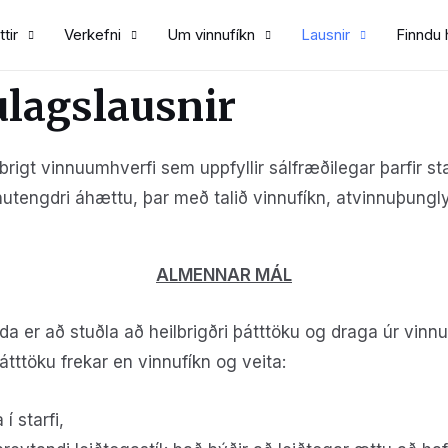
tir
Verkefni
Um vinnufíkn
Lausnir
Finndu 
ulagslausnir
rigt vinnuumhverfi sem uppfyllir sálfræðilegar þarfir 
nutengdri áhættu, þar með talið vinnufíkn, atvinnuþungl
ALMENNAR MÁL
a er að stuðla að heilbrigðri þátttöku og draga úr vinnu
tttöku frekar en vinnufíkn og veita:
í starfi,