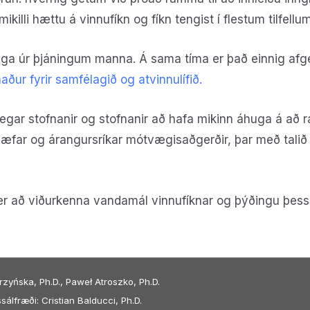
mikilli hættu á vinnufíkn og fíkn tengist í flestum tilfell
raga úr þjáningum manna. Á sama tíma er það einnig af
aður fyrir samfélagið og atvinnulífið.
legar stofnanir og stofnanir að hafa mikinn áhuga á að
far og árangursríkar mótvægisaðgerðir, þar með talið l
 er að viðurkenna vandamál vinnufíknar og þýðingu þess f
zyńska, Ph.D., Paweł Atroszko, Ph.D.
sálfræði: Cristian Balducci, Ph.D.