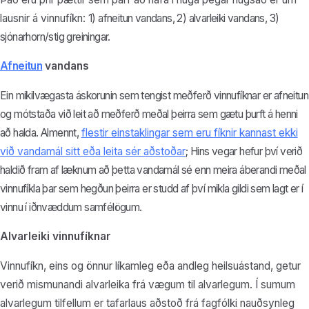
lausnir á vinnufíkn:
1) afneitun vandans, 2
) alvarleiki vandans, 3)
sjónarhorn/stig greiningar.
Afneitun
vandans
Ein mikilvægasta áskorunin sem tengist meðferð vinnufíknar er afneitun
og mótstaða við leit að meðferð meðal þeirra sem gætu þurft á henni
að halda. Almennt,
flestir einstaklingar sem eru fíknir kannast ekki
við vandamál sitt eða leita sér aðstoðar
; Hins vegar hefur því verið
haldið fram af læknum að þetta vandamál sé enn meira áberandi meðal
vinnufíkla þar sem hegðun þeirra er studd af því mikla gildi sem lagt er í
vinnu í iðnvæddum samfélögum.
Alvarleiki vinnufíknar
Vinnufíkn, eins og önnur líkamleg eða andleg heilsuástand, getur
verið mismunandi alvarleika frá vægum til alvarlegum. Í sumum
alvarlegum tilfellum er tafarlaus aðstoð frá fagfólki nauðsynleg