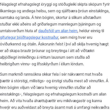
félagslegt efnahagslegt öryggi og stöðugleiki skipta sköpum fyrir
líkamlega og andlega heilsu, sem og sjálfbæra þróun einstaklinga,
samtaka og landa. Á hinn bóginn, skortur á slíkum aðstæðum
stuðlar ekki aðeins að gríðarlegum mannlegum þjáningum og
umtalsverðum hluta af
dauðsföll um allan heim
, heldur einnig til
gífurlegur þjóðhagslegur kostnaður
, sem mörg hver eru
óviðurkennd og ótalin. Áskorunin felst í því að skilja hvernig hægt
er að skapa brautir þróunar og breytinga í átt að víðtækri
alþjóðlegri innleiðingu á réttum lausnum sem stuðla að
heilbrigðum vinnu- og lífsskilyrðum í öllum löndum.
Sum markmið rannsókna okkar fela í sér nákvæmt mat hvaða
þættir á stórstigi, millistigs- og örstigi stuðla mest að vinnufíkn. Á
hinn bóginn viljum við læra hvernig vinnufíkn stuðlar að
einstaklings-, félagslegum og efnahagslegum kostnaði um allan
heim. Að vita hvaða áhættuþættir eru mikilvægastir og kanna
hverjir eru auðveldast að breyta ásamt mati á umfangi neikvæðra