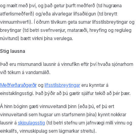
og mælt með því, og það getur þurft meðferð (td hugræna
atferlismeðferð) og/eða alvarlegar lífsaðlögun (td breytt
vinnuumhverfi). Í öðrum tilvikum geta sumar lífsstílsbreytingar og
breytingar (td betri svefnvenjur, mataræði, hreyfing og regluleg
núvitund) bætt virkni þína verulega.
Stig lausna
Það eru mismunandi lausnir á vinnufíkn eftir því hvaða sjónarhorn
við tökum á vandamálið.
Meðferðaraðgerðir
og
lífsstílsbreytingar
eru kynntar á
einstaklingsstigi. Það þýðir að þú gætir sjálfur tekið að þér þær.
Á hinn bóginn gæti vinnuveitandi þinn (eða þú, ef þú ert
vinnuveitandi sem hugsar um starfsmenn þína) kynnt nokkrar
lausnir á
skipulagsstig
(td betri stefnu um jafnvægi milli vinnu og
einkalífs, vinnuskipulag sem lágmarkar streitu).