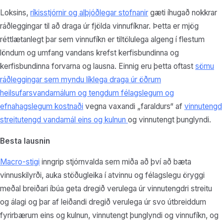
Loksins,
ríkisstjórnir og alþjóðlegar stofnanir
gæti íhugað nokkrar
ráðleggingar til að draga úr fjölda vinnufíknar. Þetta er mjög
réttlætanlegt þar sem vinnufíkn er tiltölulega algeng í flestum
löndum og umfang vandans krefst kerfisbundinna og
kerfisbundinna forvarna og lausna. Einnig eru þetta oftast
sömu
ráðleggingar sem myndu líklega draga úr öðrum
heilsufarsvandamálum og tengdum félagslegum og
efnahagslegum kostnaði
vegna vaxandi „faraldurs“ af
vinnutengd
streitutengd vandamál eins og kulnun
og vinnutengt þunglyndi.
Besta lausnin
Macro-stigi
inngrip stjórnvalda sem miða að því að bæta
vinnuskilyrði, auka stöðugleika í atvinnu og félagslegu öryggi
meðal breiðari íbúa geta dregið verulega úr vinnutengdri streitu
og álagi og þar af leiðandi dregið verulega úr svo útbreiddum
fyrirbærum eins og kulnun, vinnutengt þunglyndi og vinnufíkn, og