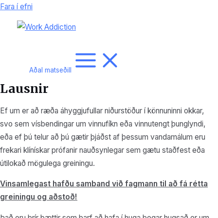
Fara í efni
Aðal matseðill
Lausnir
Ef um er að ræða áhyggjufullar niðurstöður í könnuninni okkar,
svo sem vísbendingar um vinnufíkn eða vinnutengt þunglyndi,
eða ef þú telur að þú gætir þjáðst af þessum vandamálum eru
frekari klínískar prófanir nauðsynlegar sem gætu staðfest eða
útilokað mögulega greiningu.
Vinsamlegast hafðu samband við fagmann til að fá rétta
greiningu og aðstoð!
Það eru þrír þættir sem þarf að hafa í huga þegar hugsað er um