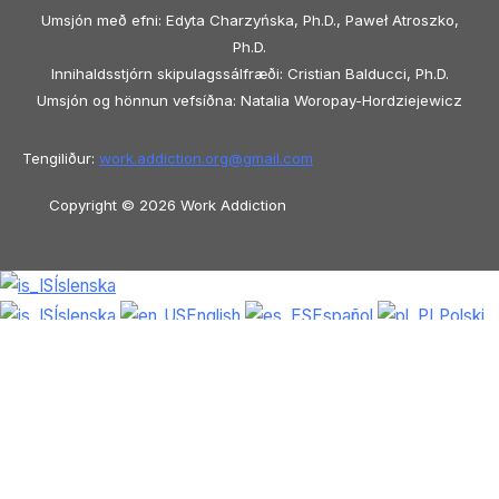
Umsjón með efni: Edyta Charzyńska, Ph.D., Paweł Atroszko,
Ph.D.
Innihaldsstjórn skipulagssálfræði: Cristian Balducci, Ph.D.
Umsjón og hönnun vefsíðna: Natalia Woropay-Hordziejewicz
Tengiliður:
work.addiction.org@
gmail.com
Copyright © 2026 Work Addiction
Íslenska
Íslenska
English
Español
Polski
Italiano
Македонски јазик
Français
Slovenščina
Slovenčina
العربية
香港
中文
简体中文
Azərbaycan dili
Čeština
Dansk
Български
Bosanski
Deutsch
Eesti
עִבְרִית
Ελληνικά
Magyar
Shqip
Lietuvių kalba
Tiếng Việt