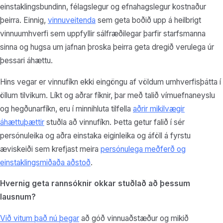
einstaklingsbundinn, félagslegur og efnahagslegur kostnaður
þeirra. Einnig,
vinnuveitenda
sem geta boðið upp á heilbrigt
vinnuumhverfi sem uppfyllir sálfræðilegar þarfir starfsmanna
sinna og hugsa um jafnan þroska þeirra geta dregið verulega úr
þessari áhættu.
Hins vegar er vinnufíkn ekki eingöngu af völdum umhverfisþátta í
öllum tilvikum. Líkt og aðrar fíknir, þar með talið vímuefnaneyslu
og hegðunarfíkn, eru í minnihluta tilfella
aðrir mikilvægir
áhættuþættir
stuðla að vinnufíkn. Þetta getur falið í sér
persónuleika og aðra einstaka eiginleika og áföll á fyrstu
æviskeiði sem krefjast meira
persónulega meðferð og
einstaklingsmiðaða aðstoð
.
Hvernig geta rannsóknir okkar stuðlað að þessum
lausnum?
Við vitum það nú þegar
að góð vinnuaðstæður og mikið