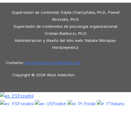
Supervisión de contenido: Edyta Charzyńska, Ph.D., Paweł
Atroszko, Ph.D.
Supervisión de contenidos de psicología organizacional:
Cristian Balducci, Ph.D.
Administración y diseño del sitio web: Natalia Woropay-
Hordziejewicz
Contacto:
work.addiction.org@
gmail.com
Copyright © 2026 Work Addiction
Español
Español
English
Polski
Italiano
Македонски јазик
Français
Slovenščina
Slovenčina
العربية
香港中文
简体中文
Azərbaycan dili
Čeština