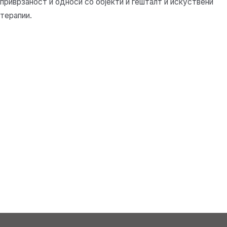
приврзаност и односи со објекти и гешталт и искуствени
терапии.