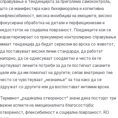
справување е тенденцијата за преголема самоконтрола,
што се манифестира како бихејвиорална и когнитивна
нефлексибилност, висока инхибиција на емоциите, високо
фокусирана обработка на детали и перфекционизам и
недостаток на социјална поврзаност. Поединците кои се
карактеризираат со прекумерно контролирано справување
имаат тенденција да бидат сериозни во врска со животот,
да поставуваат високи лични стандарди, да работат
напорно, да се однесуваат соодветно и често ќе ги
жртвуваат личните потреби за да ги постигнат саканите
цели или да им помогнат на другите; сепак внатрешно тие
често се чувствуваат „незнаење“ за тоа како да се
здружат со другите или да воспостават интимни врски.
Терминот „радикална отвореност“ значи дека постојат три
важни аспекти на емоционалната благосостојба:
отвореност, флексибилност и социјална поврзаност. RO