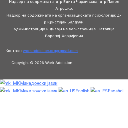
Надзор на содржината: д-р Едита Чарзињска, д-р Павел
Атрошко.
Надзор на содржината на организациската психологија: д-
р Кристијан Балдучи.
Администрација и дизајн на веб-страница: Наталија
Воропај-Хорџијевич
Контакт:
work.addiction.org@
gmail.com
Copyright © 2026 Work Addiction
Македонски јазик
Македонски јазик
English
Español
Polski
Italiano
Français
Slovenščina
Slovenčina
العربية
香港中文
简体
中文
Azərbaycan dili
Čeština
Dansk
Български
Bosanski
Deutsch