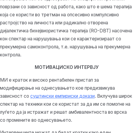
поврзани со зависност од работа, како што е шема терапија
која се користи во третман на опсесивно компулсивно
растројство на личноста или радикално отворена
дијалектичка бихејвиористичка терапија (RO-DBT) насочена
кон спектар на нарушувања кои се карактеризираат со
прекумерна самоконтрола, т.е. нарушувања на прекумерна
контрола.
МОТИВАЦИСКО ИНТЕРВЈУ
МИ е краток и високо рентабилен пристап за
модифицирање на однесувањето кое предизвикува
зависност со
суштински емпириски докази
. Вклучува широк
спектар на техники кои се користат за да им се помогне на
луѓето да ја истражат и решат амбивалентноста во врска
со промените во однесувањето.
Интервенциите можат да бидат кратки како еден