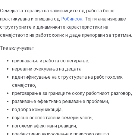
Семејната терапија на зависниците од работа беше
практикувана и опишана од
Робинсон
. Тој ги анализираше
структурните и динамичките карактеристики на
семејството на работохолик и даде препораки за третман.
Тие вклучуваат:
признавање и работа со негирање,
нереални очекувања на децата,
идентификување на структурата на работохолик
семејство,
преговарање за границите околу работниот разговор,
развивање ефективно решавање проблеми,
подобра комуникација,
појасно воспоставени семејни улоги,
поголеми афективни реакции,
поафективно вклучување и повисоко општо