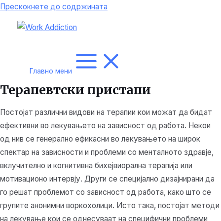
Прескокнете до содржината
Главно мени
Терапевтски пристапи
Постојат различни видови на терапии кои можат да бидат
ефективни во лекувањето на зависност од работа. Некои
од нив се генерално ефикасни во лекувањето на широк
спектар на зависности и проблеми со менталното здравје,
вклучително и когнитивна бихејвиорална терапија или
мотивационо интервју. Други се специјално дизајнирани да
го решат проблемот со зависност од работа, како што се
групите анонимни воркохолици. Исто така, постојат методи
на лекување кои се однесуваат на специфични проблеми