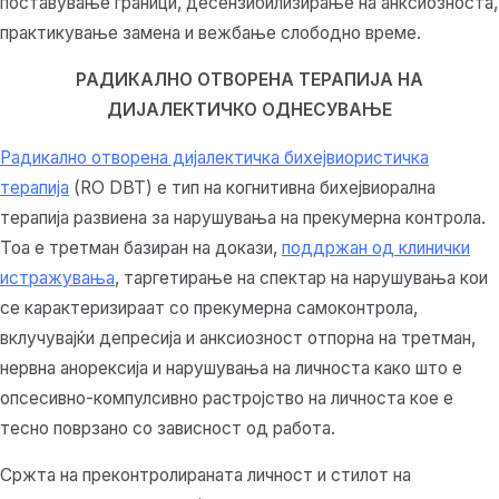
поставување граници, десензибилизирање на анксиозноста,
практикување замена и вежбање слободно време.
РАДИКАЛНО ОТВОРЕНА ТЕРАПИЈА НА
ДИЈАЛЕКТИЧКО ОДНЕСУВАЊЕ
Радикално отворена дијалектичка бихејвиористичка
терапија
(RO DBT) е тип на когнитивна бихејвиорална
терапија развиена за нарушувања на прекумерна контрола.
Тоа е третман базиран на докази,
поддржан од клинички
истражувања
, таргетирање на спектар на нарушувања кои
се карактеризираат со прекумерна самоконтрола,
вклучувајќи депресија и анксиозност отпорна на третман,
нервна анорексија и нарушувања на личноста како што е
опсесивно-компулсивно растројство на личноста кое е
тесно поврзано со зависност од работа.
Сржта на преконтролираната личност и стилот на