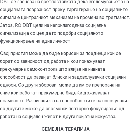
DBT се заснова на претпоставката дека зголемувањето на
социјалната поврзаност преку таргетирање на социјалните
сигнали е централниот механизам на промена во третманот.
Затоа, RO DBT цели на неприлагодлива социјална
сигнализација со цел да го подобри социјалното
функционирање на една личност.
Овој пристап може да биде корисен за поединци кои се
борат со зависност од работа и кои покажуваат
прекумерна самоконтрола што влијае на нивната
способност да развијат блиски и задоволувачки социјални
односи. Со други зборови, може да им се препорача на
оние кои работат прекумерно бидејќи доживуваат
осаменост. Развивањето на способностите за поврзување
со другите може да овозможи повторно фокусирање од
работа на социјален живот и други пријатни искуства.
СЕМЕЈНА ТЕРАПИЈА