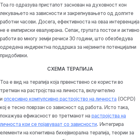
Тоа го одразува пристапот заснован на духовност кон
лекувањето на зависности и закрепнувањето од долгите
работни часови. Досега, ефективноста на оваа интервенција
не е емпириски евалуирана. Сепак, групата постои и активно
работи во многу земји речиси 30 години, што обезбедува
одредена индиректна поддршка за нејзините потенцијални
придобивки.
СХЕМА ТЕРАПИЈА
Тоа е вид на терапија која првенствено се користи во
третман на растројства на личноста, вклучително
и
опсесивно компулсивно растројство на личноста
(OCPD)
кој е тесно поврзан со зависност од работа. Исто така,
покажува ефикасност во третманот на
растројства на
личноста кои се појавуваат со зависности
. Интегрира
елементи на когнитивна бихејвиорална терапија, теории за