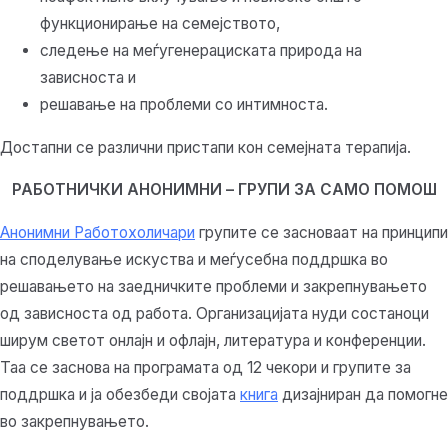
функционирање на семејството,
следење на меѓугенерациската природа на
зависноста и
решавање на проблеми со интимноста.
Достапни се различни пристапи кон семејната терапија.
РАБОТНИЧКИ АНОНИМНИ – ГРУПИ ЗА САМО ПОМОШ
Анонимни Работохоличари
групите се засноваат на принципи
на споделување искуства и меѓусебна поддршка во
решавањето на заедничките проблеми и закрепнувањето
од зависноста од работа. Организацијата нуди состаноци
ширум светот онлајн и офлајн, литература и конференции.
Таа се заснова на програмата од 12 чекори и групите за
поддршка и ја обезбеди својата
книга
дизајниран да помогне
во закрепнувањето.