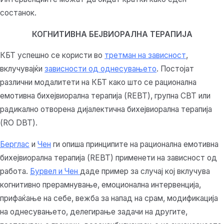
состанок.
КОГНИТИВНА БЕЈВИОРАЛНА ТЕРАПИЈА
КБТ успешно се користи во
третман на зависност
,
вклучувајќи
зависности од однесувањето
. Постојат
различни модалитети на КБТ како што се рационална
емотивна бихејвиорална терапија (REBT), групна CBT или
радикално отворена дијалектична бихејвиорална терапија
(RO DBT).
Берглас
и
Чен
ги опиша принципите на рационална емотивна
бихејвиорална терапија (REBT) применети на зависност од
работа.
Бурвел и Чен
даде пример за случај кој вклучува
когнитивно прерамнување, емоционална интервенција,
прифаќање на себе, вежба за напад на срам, модификација
на однесувањето, делегирање задачи на другите,