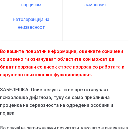
нарцизам
самопочит
нетолеранција на
неизвесност
Во вашите повратни информации, оценките означени
со црвено ги означуваат областите кои можат да
бидат поврзани со висок стрес поврзан со работата и
нарушено психолошко функционирање.
ЗАБЕЛЕШКА: Овие резултати не претставуваат
психолошка дијагноза, туку се само приближна
проценка на сериозноста на одредени особини и
појави.
Во случај на загрижувачки резултати, како што е индикација