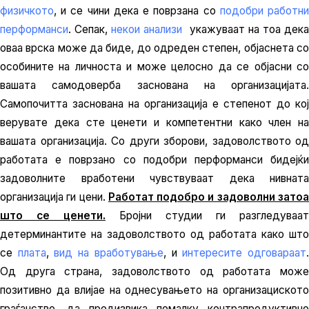
физичкото
, и се чини дека е поврзана со
подобри работн
перформанси
. Сепак,
некои анализи
укажуваат на тоа дека
оваа врска може да биде, до одреден степен, објаснета со
особините на личноста и може целосно да се објасни со
вашата самодоверба заснована на организацијата.
Самопочитта заснована на организација е степенот до кој
верувате дека сте ценети и компетентни како член на
вашата организација. Со други зборови, задоволството од
работата е поврзано со подобри перформанси бидејќи
задоволните вработени чувствуваат дека нивната
организација ги цени.
Работат подобро и задоволни зато
што се ценети.
Бројни студии ги разгледуваат
детерминантите на задоволството од работата како што
се
плата
,
вид на вработување
, и
интересите одговараат
Од друга страна, задоволството од работата може
позитивно да влијае на однесувањето на организациското
граѓанство, да предизвика помалку контрапродуктивно