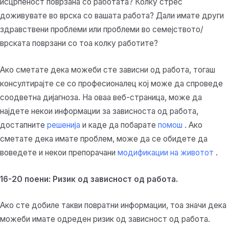
исцрпеност поврзана со работата? Колку стрес
доживувате во врска со вашата работа? Дали имате други
здравствени проблеми или проблеми во семејството/
врската поврзани со тоа колку работите?
Ако сметате дека можеби сте зависни од работа, тогаш
консултирајте се со професионалец кој може да спроведе
соодветна дијагноза. На оваа веб-страница, може да
најдете некои информации за зависноста од работа,
достапните
решенија
и каде да побарате
помош
. Ако
сметате дека имате проблем, може да се обидете да
воведете и некои препорачани
модификации на животот
.
16-20 поени: Ризик од зависност од работа.
Ако сте добиле такви повратни информации, тоа значи дека
можеби имате одреден ризик од зависност од работа.