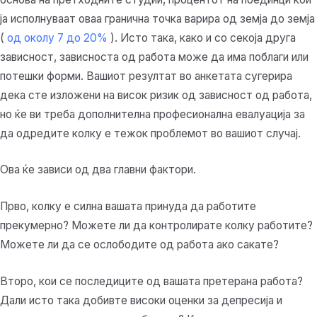
ја исполнуваат оваа гранична точка варира од земја до земја
(
од околу 7 до 20%
). Исто така, како и со секоја друга
зависност, зависноста од работа може да има поблаги или
потешки форми. Вашиот резултат во анкетата сугерира
дека сте изложени на висок ризик од зависност од работа,
но ќе ви треба дополнителна професионална евалуација за
да одредите колку е тежок проблемот во вашиот случај.
Ова ќе зависи од два главни фактори.
Прво, колку е силна вашата принуда да работите
прекумерно? Можете ли да контролирате колку работите?
Можете ли да се ослободите од работа ако сакате?
Второ, кои се последиците од вашата претерана работа?
Дали исто така добивте високи оценки за депресија и