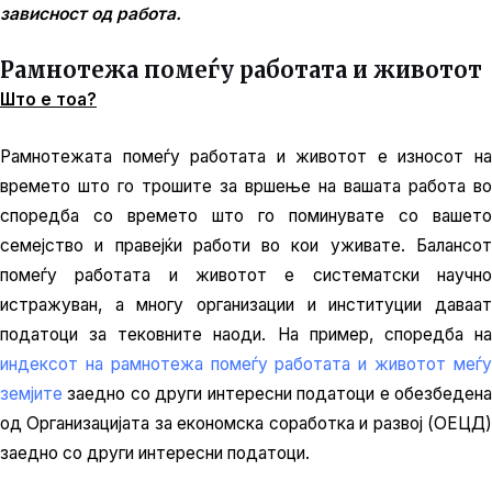
зависност од работа.
Рамнотежа помеѓу работата и животот
Што е тоа?
Рамнотежата помеѓу работата и животот е износот на
времето што го трошите за вршење на вашата работа во
споредба со времето што го поминувате со вашето
семејство и правејќи работи во кои уживате. Балансот
помеѓу работата и животот е систематски научно
истражуван, а многу организации и институции даваат
податоци за тековните наоди. На пример, споредба на
индексот на рамнотежа помеѓу работата и животот меѓу
земјите
заедно со други интересни податоци е обезбедена
од Организацијата за економска соработка и развој (ОЕЦД)
заедно со други интересни податоци.