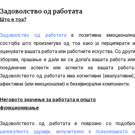
Задоволство од работата
Што е тоа?
Задоволство од работата
е позитивна емоционалн
состојба што произлегува од тоа како ја перципирате и
оценувате вашата работа или работните искуства. Со други
зборови, прашање е дали ви се допаѓа вашата работа или
поединечни аспекти или аспекти на вашата работа.
Задоволството од работата има когнитивни (евалуативни),
афективни (или емоционални) и бихејвиорални компоненти.
Неговото значење за работата и општо
функционирање
Задоволството од работата е поврзано со подобро
целокупното здравје, вклучително и психолошкото и