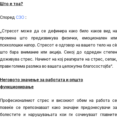
Што е тоа?
Според
СЗО
:
„Стресот може да се дефинира како било каков вид на
промена што предизвикува физички, емоционален или
психолошки напор. Стресот е одговор на вашето тело на сè
што бара внимание или акција. Секој до одреден степен
доживува стрес. Начинот на кој реагирате на стрес, сепак,
прави голема разлика во вашата целокупна благосостојба“.
Неговото значење за работата и општо
функционирање
Професионалниот стрес и високиот обем на работа се
повеќе се препознаваат како значајни придонесувачи за
болестите и нарушувањата кои ги сочинуваат главните