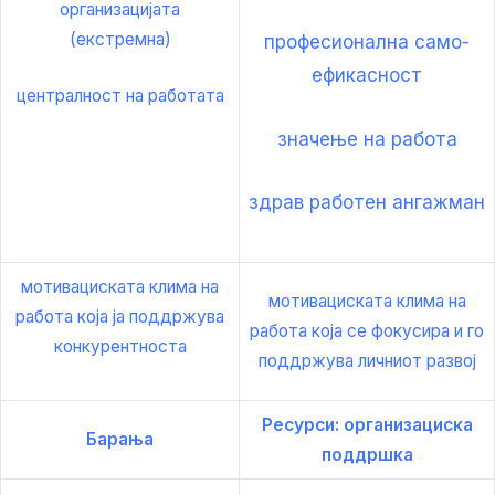
организацијата
(екстремна)
професионална само-
ефикасност
централност на работата
значење на работа
здрав работен ангажман
мотивациската клима на
мотивациската клима на
работа која ја поддржува
работа која се фокусира и го
конкурентноста
поддржува личниот развој
Ресурси: организациска
Барања
поддршка