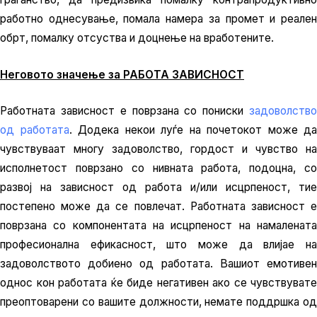
работно однесување, помала намера за промет и реален
обрт, помалку отсуства и доцнење на вработените.
Неговото значење за РАБОТА ЗАВИСНОСТ
Работната зависност е поврзана со пониски
задоволство
од работата
. Додека некои луѓе на почетокот може да
чувствуваат многу задоволство, гордост и чувство на
исполнетост поврзано со нивната работа, подоцна, со
развој на зависност од работа и/или исцрпеност, тие
постепено може да се повлечат. Работната зависност е
поврзана со компонентата на исцрпеност на намалената
професионална ефикасност, што може да влијае на
задоволството добиено од работата. Вашиот емотивен
однос кон работата ќе биде негативен ако се чувствувате
преоптоварени со вашите должности, немате поддршка од