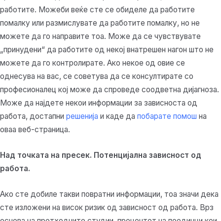
работите. Можеби веќе сте се обиделе да работите
помалку или размислувате да работите помалку, но не
можете да го направите тоа. Може да се чувствувате
„принудени“ да работите од некој внатрешен нагон што не
можете да го контролирате. Ако некое од овие се
однесува на вас, се советува да се консултирате со
професионалец кој може да спроведе соодветна дијагноза.
Може да најдете некои информации за зависноста од
работа, достапни
решенија
и каде да
побарате помош
на
оваа веб-страница.
Над точката на пресек. Потенцијална зависност од
работа.
Ако сте добиле такви повратни информации, тоа значи дека
сте изложени на висок ризик од зависност од работа. Врз
основа на претходните студии, процентот на поединци кои