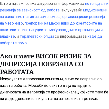
Што е најважно, има ажурирани информации за
потенцијални
решенија за зависност од работа
, вклучувајќи
модификации
на животниот стил за самопомош
,
организациски решенија
на мезо ниво
,
препораки на макро ниво до креаторите на
политиките, институциите, меѓународните организации и
владите
, и
терапевтски опции
со информации за
каде да
побарате помош
.
Ако имате ВИСОК РИЗИК ЗА
ДЕПРЕСИЈА ПОВРЗАНА СО
РАБОТАТА
Искусувате депресивни симптоми, а тие се поврзани со
вашата работа. Можеби ќе сакате да ја потврдите
дијагнозата на депресија со професионалец кој исто така ќе
ви даде дополнителни упатства за нејзиниот третман.