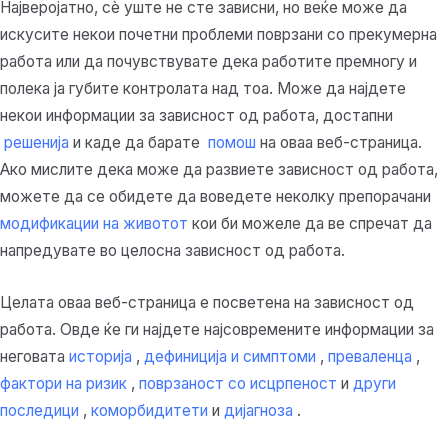
Најверојатно, сè уште не сте зависни, но веќе може да
искусите некои почетни проблеми поврзани со прекумерна
работа или да почувствувате дека работите премногу и
полека ја губите контролата над тоа. Може да најдете
некои информации за зависност од работа,
достапни
решенија
и каде да барате
помош
на оваа веб-страница.
Ако мислите дека може да развиете зависност од работа,
можете да се обидете да воведете неколку препорачани
модификации на животот
кои би можеле да ве спречат да
напредувате во целосна зависност од работа.
Целата оваа веб-страница е посветена на зависност од
работа. Овде ќе ги најдете најсовремените информации за
неговата
историја
,
дефиниција и симптоми
,
преваленца
,
фактори на ризик
,
поврзаност со исцрпеност
и
други
последици
,
коморбидитети
и
дијагноза
.