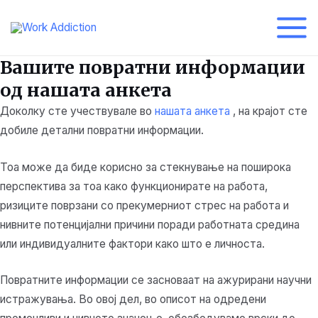
Прескокнете
до
Глав
содржината
Вашите повратни информации
мени
од нашата анкета
Доколку сте учествувале во
нашата анкета
, на крајот сте
добиле детални повратни информации.
Тоа може да биде корисно за стекнување на поширока
перспектива за тоа како функционирате на работа,
ризиците поврзани со прекумерниот стрес на работа и
нивните потенцијални причини поради работната средина
или индивидуалните фактори како што е личноста.
Повратните информации се засноваат на ажурирани научни
истражувања. Во овој дел, во описот на одредени