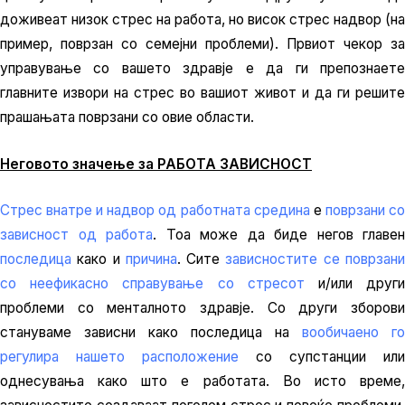
доживеат низок стрес на работа, но висок стрес надвор (на
пример, поврзан со семејни проблеми). Првиот чекор за
управување со вашето здравје е да ги препознаете
главните извори на стрес во вашиот живот и да ги решите
прашањата поврзани со овие области.
Неговото значење за РАБОТА ЗАВИСНОСТ
Стрес внатре и надвор од работната средина
е
поврзани с
зависност од работа
. Тоа може да биде негов главен
последица
како и
причина
. Сите
зависностите се поврзан
со неефикасно справување со стресот
и/или друг
проблеми со менталното здравје. Со други зборови
стануваме зависни како последица на
вообичаено го
регулира нашето расположение
со супстанции или
однесувања како што е работата. Во исто време,