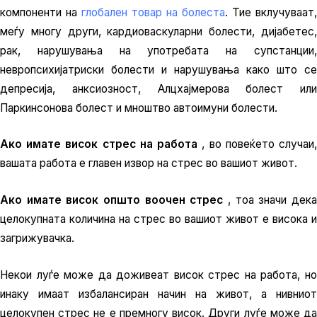
компоненти на
глобален товар на болеста
. Тие вклучуваат,
меѓу многу други, кардиоваскуларни болести, дијабетес,
рак, нарушувања на употребата на супстанции,
невропсихијатриски болести и нарушувања како што се
депресија, анксиозност, Алцхајмерова болест или
Паркинсонова болест и мноштво автоимуни болести.
Ако имате висок стрес на работа
, во повеќето случаи
вашата работа е главен извор на стрес во вашиот живот.
Ако имате висок општо воочен стрес
, тоа значи дек
целокупната количина на стрес во вашиот живот е висока и
загрижувачка.
Некои луѓе може да доживеат висок стрес на работа, но
инаку имаат избалансиран начин на живот, а нивниот
целокупен стрес не е премногу висок. Други луѓе може да