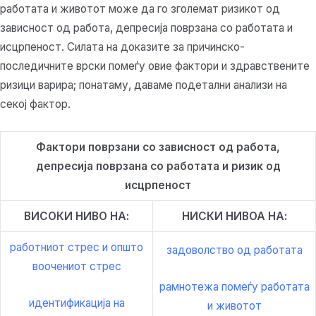
работата и животот може да го зголемат ризикот од
зависност од работа, депресија поврзана со работата и
исцрпеност. Силата на доказите за причинско-
последичните врски помеѓу овие фактори и здравствените
ризици варира; понатаму, даваме подетални анализи на
секој фактор.
Фактори поврзани со зависност од работа,
депресија поврзана со работата и ризик од
исцрпеност
ВИСОКИ НИВО НА:
НИСКИ НИВОА НА:
работниот стрес и општо
задоволство од работата
воочениот стрес
рамнотежа помеѓу работата
идентификација на
и животот