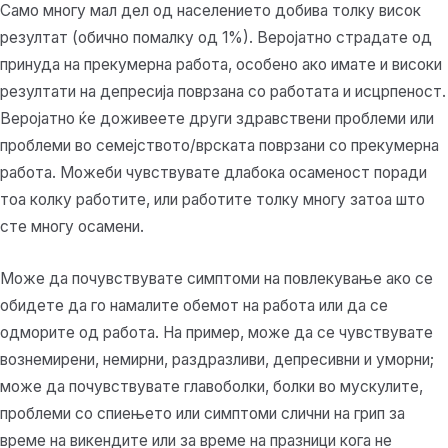
Само многу мал дел од населението добива толку висок
резултат (обично помалку од 1%). Веројатно страдате од
принуда на прекумерна работа, особено ако имате и високи
резултати на депресија поврзана со работата и исцрпеност.
Веројатно ќе доживеете други здравствени проблеми или
проблеми во семејството/врската поврзани со прекумерна
работа. Можеби чувствувате длабока осаменост поради
тоа колку работите, или работите толку многу затоа што
сте многу осамени.
Може да почувствувате симптоми на повлекување ако се
обидете да го намалите обемот на работа или да се
одморите од работа. На пример, може да се чувствувате
вознемирени, немирни, раздразливи, депресивни и уморни;
може да почувствувате главоболки, болки во мускулите,
проблеми со спиењето или симптоми слични на грип за
време на викендите или за време на празници кога не