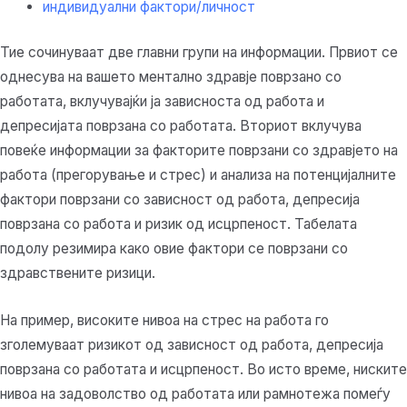
индивидуални фактори/личност
Тие сочинуваат две главни групи на информации. Првиот се
однесува на вашето ментално здравје поврзано со
работата, вклучувајќи ја зависноста од работа и
депресијата поврзана со работата. Вториот вклучува
повеќе информации за факторите поврзани со здравјето на
работа (прегорување и стрес) и анализа на потенцијалните
фактори поврзани со зависност од работа, депресија
поврзана со работа и ризик од исцрпеност. Табелата
подолу резимира како овие фактори се поврзани со
здравствените ризици.
На пример, високите нивоа на стрес на работа го
зголемуваат ризикот од зависност од работа, депресија
поврзана со работата и исцрпеност. Во исто време, ниските
нивоа на задоволство од работата или рамнотежа помеѓу