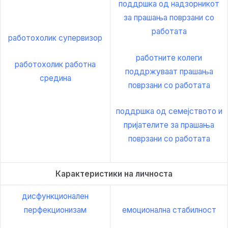
поддршка од надзорникот
за прашања поврзани со
работата
работохолик супервизор
работните колеги
работохолик работна
поддржуваат прашања
средина
поврзани со работата
поддршка од семејството и
пријателите за прашања
поврзани со работата
Карактеристики на личноста
дисфункционален
перфекционизам
емоционална стабилност