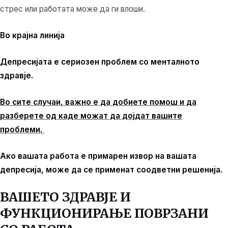
стрес или работата може да ги влоши.
Во крајна линија
Депресијата е сериозен проблем со менталното
здравје.
Во сите случаи, важно е да добиете помош и да
разберете од каде можат да дојдат вашите
проблеми.
Ако вашата работа е примарен извор на вашата
депресија, може да се применат соодветни решенија.
ВАШЕТО ЗДРАВЈЕ И
ФУНКЦИОНИРАЊЕ ПОВРЗАНИ