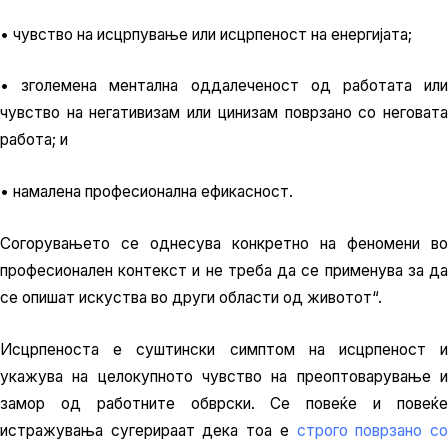
• чувство на исцрпување или исцрпеност на енергијата;
• зголемена ментална оддалеченост од работата или
чувство на негативизам или цинизам поврзано со неговата
работа; и
• намалена професионална ефикасност.
Согорувањето се однесува конкретно на феномени во
професионален контекст и не треба да се применува за да
се опишат искуства во други области од животот“.
Исцрпеноста е суштински симптом на исцрпеност и
укажува на целокупното чувство на преоптоварување и
замор од работните обврски. Се повеќе и повеќе
истражувања сугерираат дека тоа е
строго поврзано с