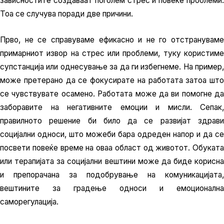
зависностите создаваат поголем стрес и повеќе проблеми.
Тоа се случува поради две причини.
Прво, не се справуваме ефикасно и не го отстрануваме
примарниот извор на стрес или проблеми, туку користиме
супстанција или однесување за да ги избегнеме. На пример,
може претерано да се фокусирате на работата затоа што
се чувствувате осамено. Работата може да ви помогне да
заборавите на негативните емоции и мисли. Сепак,
правилното решение би било да се развијат здрави
социјални односи, што можеби бара одреден напор и да се
посвети повеќе време на оваа област од животот. Обуката
или терапијата за социјални вештини може да биде корисна
и препорачана за подобрување на комуникацијата,
вештините за градење односи и емоционална
саморегулација.