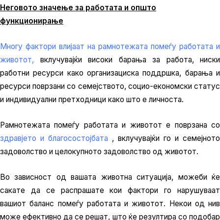
Неговото значење за работата и општо
функционирање
Многу фактори влијаат на рамнотежата помеѓу работата и
животот,
вклучувајќи високи барања за работа, ниски
работни ресурси како организациска поддршка, барања и
ресурси поврзани со семејството, социо-економски статус
и индивидуални претходници како што е личноста.
Рамнотежата помеѓу работата и животот е поврзана со
здравјето и благосостојбата
, вклучувајќи го и семејното
задоволство и целокупното задоволство од животот.
Во зависност од вашата животна ситуација, можеби ќе
сакате да се распрашате кои фактори го нарушуваат
вашиот баланс помеѓу работата и животот. Некои од нив
може ефективно да се решат, што ќе резултира со подобар