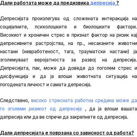
Дали работата може да предизвика
депресија
?
Депресијата произлегува од сложената интеракција на
социјалните, психолошките и биолошките фактори.
Високиот и хроничен стрес е признат фактор на ризик кај
депресивните растројства, на пр., несаканите животни
настани (невработеност, тага, трауматски настани) ја
зголемуваат веројатноста за развој на депресија.
Депресијата, пак, може да доведе до поголем стрес и
дисфункција и да ја влоши животната ситуација на
погодената личност и самата депресија.
Следствено,
високо стресната работна средина може д
го зголеми ризикот од депресија
, да ја влоши вашат
депресија или да ве спречи да закрепнете од депресија.
Дали депресијата е поврзана со зависност од работа?