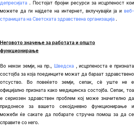
депресијата
. Постојат бројни ресурси за исцрпеност ко
можете да ги најдете на интернет, вклучувајќи ја и
веб-
страницата на Светската здравствена организација
.
Неговото значење за работата и општо
функционирање
Во некои земји, на пр.,
Шведска
, исцрпеноста е признат
состојба за која поединците можат да бараат здравствено
отсуство. Во повеќето земји, сепак, сè уште не е
официјално призната како медицинска состојба. Сепак, тоа
е сериозен здравствен проблем кој може значително да
придонесе за вашето секојдневно функционирање и
можеби ќе сакате да побарате стручна помош за да се
справите со него.