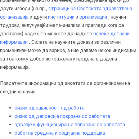
променливи и нивното значење, обезбедуваме врски до
други извори (на пр.,
страници на Светската здравствена
организација
и други
институции
и
организации
, научни
трудови, вклучувајќи мета-анализи и прегледи кога се
достапни) каде што можете да најдете
повеќе детални
информации
. Силата на научните докази за различни
променливи може да варира, а ние даваме некои индикации
за тоа колку добро истражена/утврдена е дадена
информација.
Повратните информации од анкетата се организирани на
следниов начин:
ризик од зависност од работа
ризик од депресија поврзана со работата
здравје и функционирање поврзано со работата
работна средина и социјална поддршка