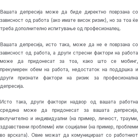
Вашата депресија може да биде директно поврзана со
зависност од работа (ако имате висок ризик), но за тоа ќе
треба дополнително испитување од професионалец.
Вашата депресија, исто така, може да не е поврзана со
зависност од работа, а други стресни фактори на работа
може да придонесат за тоа, како што се мобинг,
прекумерен обем на работа, недостаток на поддршка и
други признати фактори на ризик за професионална
депресија.
Исто така, други фактори надвор од вашата работна
средина може да придонесат за вашата депресија,
вклучително и индивидуални (на пример, личност, трауми,
здравствени проблеми) или социјални (на пример, проблеми
во врската). Овие можат да комуницираат со работниот