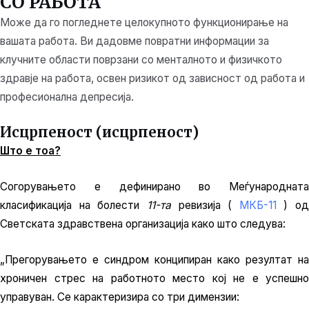
СО РАБОТА
Може да го погледнете целокупното функционирање на
вашата работа. Ви дадовме повратни информации за
клучните области поврзани со менталното и физичкото
здравје на работа, освен ризикот од зависност од работа и
професионална депресија.
Исцрпеност (исцрпеност)
Што е тоа?
Согорувањето е дефинирано во Меѓународната
класификација на болести
11-та
ревизија (
МКБ-11
) од
Светската здравствена организација како што следува:
„Прегорувањето е синдром конципиран како резултат на
хроничен стрес на работното место кој не е успешно
управуван. Се карактеризира со три димензии: