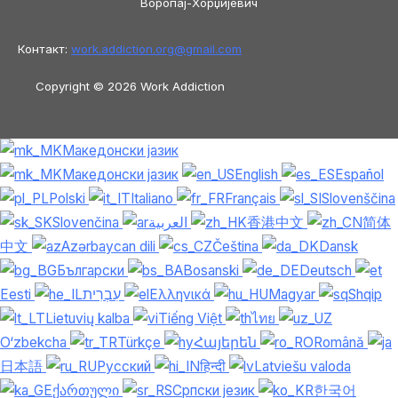
Воропај-Хорџијевич
Контакт:
work.addiction.org@
gmail.com
Copyright © 2026 Work Addiction
Македонски јазик
Македонски јазик
English
Español
Polski
Italiano
Français
Slovenščina
Slovenčina
العربية
香港中文
简体
中文
Azərbaycan dili
Čeština
Dansk
Български
Bosanski
Deutsch
Eesti
עִבְרִית
Ελληνικά
Magyar
Shqip
Lietuvių kalba
Tiếng Việt
ไทย
O‘zbekcha
Türkçe
Հայերեն
Română
日本語
Русский
हिन्दी
Latviešu valoda
ქართული
Српски језик
한국어