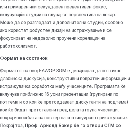
или примарен или секундарен превентивен фокус,
вклучувајќи студии на случај со перспектива на лекар.
Може да се разгледаат и дополнителни студии, особено
ако користат робустен дизајн на истражување и се
фокусираат на недоволно проучени корелации на
работохолизмот.
Формат на состанок
Форматот на овој EAWOP SGM е дизајниран да поттикне
длабинска дискусија, конструктивни повратни информации и
истражувачка соработка меѓу учесниците. Програмата ќе
вклучува приближно 16 усни презентации (групирани по
поттема и со кои ќе претседаваат дискутанти на подтема)
кои ќе бидат претставени пред целата група учесници,
покрај изложбата на постер на континуирано прикажување.
Покрај тоа,
Проф. Арнолд Бакер
ќе го отвори СГМ со