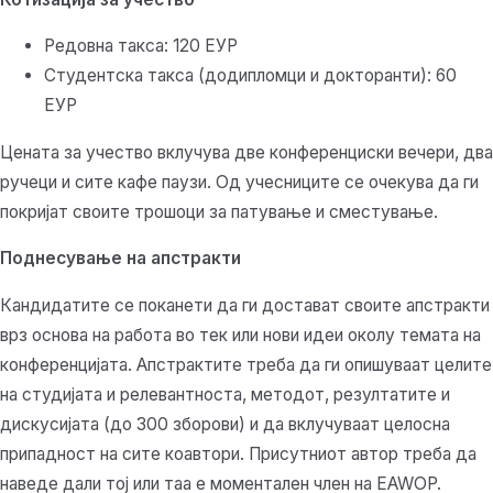
Редовна такса: 120 ЕУР
Студентска такса (додипломци и докторанти): 60
ЕУР
Цената за учество вклучува две конференциски вечери, два
ручеци и сите кафе паузи. Од учесниците се очекува да ги
покријат своите трошоци за патување и сместување.
Поднесување на апстракти
Кандидатите се поканети да ги достават своите апстракти
врз основа на работа во тек или нови идеи околу темата на
конференцијата. Апстрактите треба да ги опишуваат целите
на студијата и релевантноста, методот, резултатите и
дискусијата (до 300 зборови) и да вклучуваат целосна
припадност на сите коавтори. Присутниот автор треба да
наведе дали тој или таа е моментален член на EAWOP.