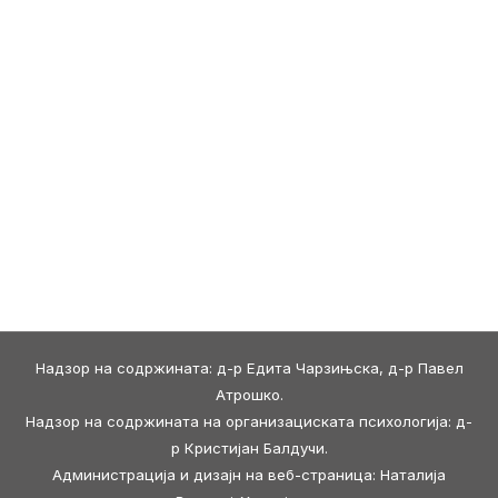
Надзор на содржината: д-р Едита Чарзињска, д-р Павел
Атрошко.
Надзор на содржината на организациската психологија: д-
р Кристијан Балдучи.
Администрација и дизајн на веб-страница: Наталија