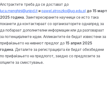
Апстрактите треба да се достават до
luca.menghini@unipd.it
и
pawel.atroszko@ug.edu.pl
до 15 март
2025 година
. Заинтересираните научници се исто така
поканети да контактираат со организаторите однапред за
да побараат дополнителни информации или да разговараат
за потенцијалните идеи. Апликантите ќе бидат известени за
прифаќањето на нивниот предлог до
15 април 2025
година
. Деталите за регистрацијата ќе бидат обезбедени
по прифаќањето на предлогот, заедно со предлозите за
опциите за сместување.