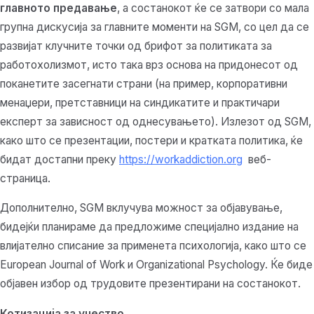
главното предавање
, а состанокот ќе се затвори со мала
групна дискусија за главните моменти на SGM, со цел да се
развијат клучните точки од брифот за политиката за
работохолизмот, исто така врз основа на придонесот од
поканетите засегнати страни (на пример, корпоративни
менаџери, претставници на синдикатите и практичари
експерт за зависност од однесувањето). Излезот од SGM,
како што се презентации, постери и кратката политика, ќе
бидат достапни преку
https://workaddiction.org
веб-
страница.
Дополнително, SGM вклучува можност за објавување,
бидејќи планираме да предложиме специјално издание на
влијателно списание за применета психологија, како што се
European Journal of Work и Organizational Psychology. Ќе биде
објавен избор од трудовите презентирани на состанокот.
Котизација за учество