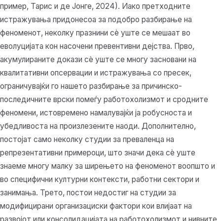
пример, Тарис и де Јонге, 2024). Иако претходните
истражувања придонесоа за подобро разбирање на
феноменот, неколку празнини сè уште се мешаат во
еволуцијата кон насочени превентивни дејства. Прво,
акумулираните докази сè уште се многу засновани на
квалитативни опсервации и истражувања со пресек,
ограничувајќи го нашето разбирање за причинско-
последичните врски помеѓу работохолизмот и сродните
феномени, истовремено намалувајќи ја робусноста и
убедливоста на произлезените наоди. Дополнително,
постојат само неколку студии за преваленца на
репрезентативни примероци, што значи дека сè уште
знаеме многу малку за ширењето на феноменот воопшто и
во специфични културни контексти, работни сектори и
занимања. Трето, постои недостиг на студии за
модифицирани организациски фактори кои влијаат на
развојот или консолидацијата на работохолизмот и нивните