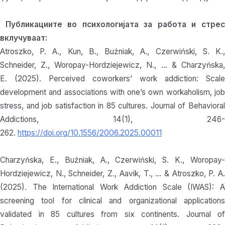
Публикациите во психологијата за работа и стре
вклучуваат:
Atroszko, P. A., Kun, B., Buźniak, A., Czerwiński, S. K.,
Schneider, Z., Woropay-Hordziejewicz, N., … & Charzyńska,
E. (2025). Perceived coworkers’ work addiction: Scale
development and associations with one’s own workaholism, job
stress, and job satisfaction in 85 cultures. Journal of Behavioral
Addictions, 14(1), 246-
262.
https://doi.org/10.1556/2006.2025.00011
Charzyńska, E., Buźniak, A., Czerwiński, S. K., Woropay-
Hordziejewicz, N., Schneider, Z., Aavik, T., … & Atroszko, P. A.
(2025). The International Work Addiction Scale (IWAS): A
screening tool for clinical and organizational applications
validated in 85 cultures from six continents. Journal of