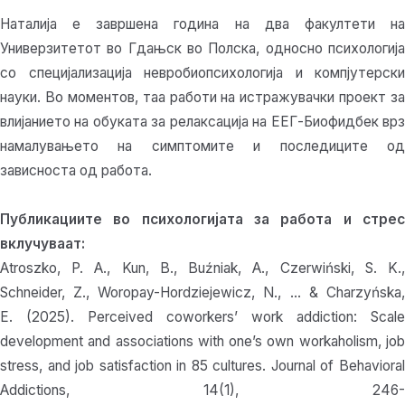
Наталија е завршена година на два факултети на
Универзитетот во Гдањск во Полска, односно психологија
со специјализација невробиопсихологија и компјутерски
науки. Во моментов, таа работи на истражувачки проект за
влијанието на обуката за релаксација на ЕЕГ-Биофидбек врз
намалувањето на симптомите и последиците од
зависноста од работа.
Публикациите во психологијата за работа и стрес
вклучуваат:
Atroszko, P. A., Kun, B., Buźniak, A., Czerwiński, S. K.,
Schneider, Z., Woropay-Hordziejewicz, N., … & Charzyńska,
E. (2025). Perceived coworkers’ work addiction: Scale
development and associations with one’s own workaholism, job
stress, and job satisfaction in 85 cultures. Journal of Behavioral
Addictions, 14(1), 246-