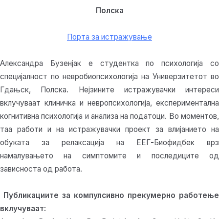
Полска
Порта за истражување
Александра Бузенјак е студентка по психологија со
специјалност по невробиопсихологија на Универзитетот во
Гдањск, Полска. Нејзините истражувачки интереси
вклучуваат клиничка и невропсихологија, експериментална
когнитивна психологија и анализа на податоци. Во моментов,
таа работи и на истражувачки проект за влијанието на
обуката за релаксација на ЕЕГ-Биофидбек врз
намалувањето на симптомите и последиците од
зависноста од работа.
Публикациите за компулсивно прекумерно работење
вклучуваат: