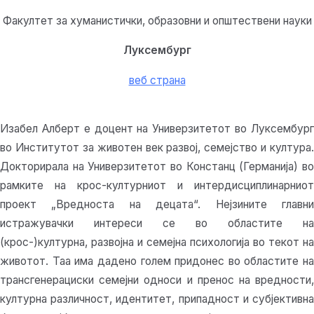
Факултет за хуманистички, образовни и општествени науки
Луксембург
веб страна
Изабел Алберт е доцент на Универзитетот во Луксембург
во Институтот за животен век развој, семејство и култура.
Докторирала на Универзитетот во Констанц (Германија) во
рамките на крос-културниот и интердисциплинарниот
проект „Вредноста на децата“. Нејзините главни
истражувачки интереси се во областите на
(крос-)културна, развојна и семејна психологија во текот на
животот. Таа има дадено голем придонес во областите на
трансгенерациски семејни односи и пренос на вредности,
културна различност, идентитет, припадност и субјективна