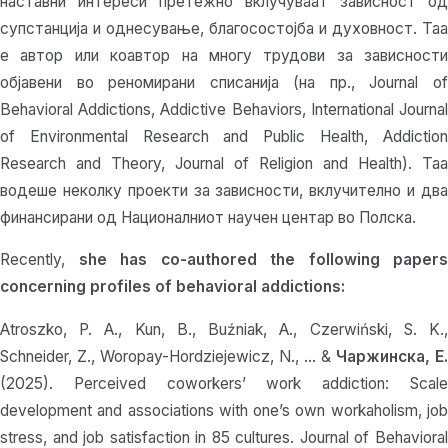
наставни интереси претежно вклучуваат зависност од
супстанција и однесување, благосостојба и духовност. Таа
е автор или коавтор на многу трудови за зависности
објавени во реномирани списанија (на пр., Journal of
Behavioral Addictions, Addictive Behaviors, International Journal
of Environmental Research and Public Health, Addiction
Research and Theory, Journal of Religion and Health). Таа
водеше неколку проекти за зависности, вклучително и два
финансирани од Националниот научен центар во Полска.
Recently,
she has co-authored the following papers
concerning profiles of behavioral addictions:
Atroszko, P. A., Kun, B., Buźniak, A., Czerwiński, S. K.,
Schneider, Z., Woropay-Hordziejewicz, N., … &
Чаржинска, Е.
(2025). Perceived coworkers’ work addiction: Scale
development and associations with one’s own workaholism, job
stress, and job satisfaction in 85 cultures. Journal of Behavioral