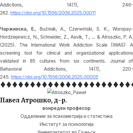
Addictions, 14(1), 246-
262.
https://doi.org/10.1556/2006.2025.00011
Чаржинска, Е.
, Buźniak, A., Czerwiński, S. K., Woropay-
Hordziejewicz, N., Schneider, Z., Aavik, T., … & Atroszko, P. A.
(2025). The International Work Addiction Scale (IWAS): A
screening tool for clinical and organizational applications
validated in 85 cultures from six continents. Journal of
Behavioral Addictions, 14(1), 220-
245.
https://doi.org/10.1556/2006.2025.00005
Павел Атрошко, д-р.
вонреден професор
Одделение за психометрија и статистика
Институт за психологија
Универзитетот во Гдањск