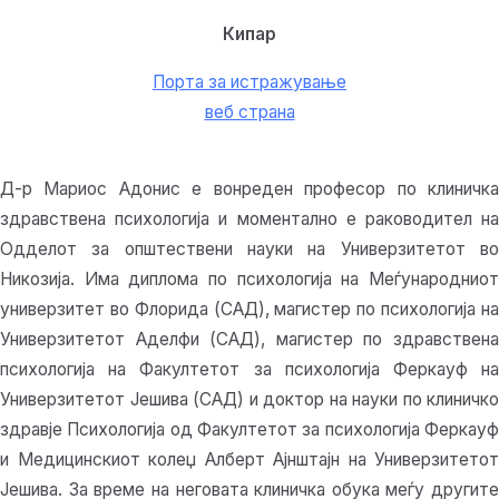
Кипар
Порта за истражување
веб страна
Д-р Мариос Адонис е вонреден професор по клиничка
здравствена психологија и моментално е раководител на
Одделот за општествени науки на Универзитетот во
Никозија. Има диплома по психологија на Меѓународниот
универзитет во Флорида (САД), магистер по психологија на
Универзитетот Аделфи (САД), магистер по здравствена
психологија на Факултетот за психологија Феркауф на
Универзитетот Јешива (САД) и доктор на науки по клиничко
здравје Психологија од Факултетот за психологија Феркауф
и Медицинскиот колеџ Алберт Ајнштајн на Универзитетот
Јешива. За време на неговата клиничка обука меѓу другите