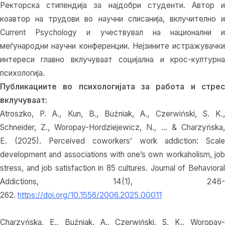
Ректорска стипендија за најдобри студенти. Автор и
коавтор на трудови во научни списанија, вклучително и
Current Psychology и учествувал на национални и
меѓународни научни конференции. Нејзините истражувачки
интереси главно вклучуваат социјална и крос-културна
психологија.
Публикациите во психологијата за работа и стрес
вклучуваат:
Atroszko, P. A., Kun, B., Buźniak, A., Czerwiński, S. K.,
Schneider, Z., Woropay-Hordziejewicz, N., … & Charzyńska,
E. (2025). Perceived coworkers’ work addiction: Scale
development and associations with one’s own workaholism, job
stress, and job satisfaction in 85 cultures. Journal of Behavioral
Addictions, 14(1), 246-
262.
https://doi.org/10.1556/2006.2025.00011
Charzyńska, E., Buźniak, A., Czerwiński, S. K., Woropay-