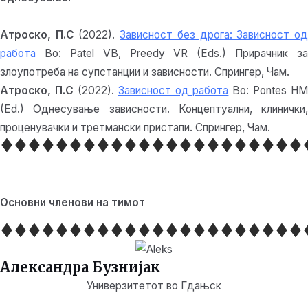
Атроско, П.С
(2022).
Зависност без дрога: Зависност о
работа
Во: Patel VB, Preedy VR (Eds.) Прирачник за
злоупотреба на супстанции и зависности. Спрингер, Чам.
Атроско, П.С
(2022).
Зависност од работа
Во: Pontes HM
(Ed.) Однесување зависности. Концептуални, клинички,
проценувачки и третмански пристапи. Спрингер, Чам.
Основни членови на тимот
Александра Бузнијак
Универзитетот во Гдањск