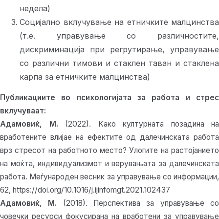
недела)
Социјално вклучување на етничките малцинства
(т.е. управување со различностите,
дискриминација при регрутирање, управување
со различни тимови и стаклен таван и стаклена
карпа за етничките малцинства)
Публикациите во психологијата за работа и стрес
вклучуваат:
Адамовиќ, М.
(2022). Како културната позадина на
вработените влијае на ефектите од далечинската работа
врз стресот на работното место? Улогите на растојанието
на моќта, индивидуализмот и верувањата за далечинската
работа. Меѓународен весник за управување со информации,
62, https://doi.org/10.1016/j.ijinfomgt.2021.102437
Адамовиќ, М.
(2018). Перспектива за управување с
човечки ресурси фокусирана на вработени за управување