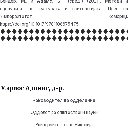
Бендер, М., и
Адамс, Б.Г
(Уред.) (2021). Методи и
оценување во културата и психологијата. Прес на
Универзитетот Кембриџ.
https://doi.org/10.1017/9781108675475
Мариос Адонис, д-р.
Раководител на одделение
Одделот за општествени науки
Универзитетот во Никозија