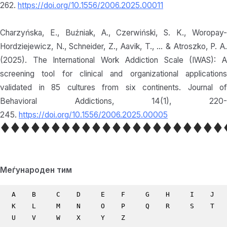
262.
https://doi.org/10.1556/2006.2025.00011
Charzyńska, E., Buźniak, A., Czerwiński, S. K., Woropay-
Hordziejewicz, N., Schneider, Z., Aavik, T., … & Atroszko, P. A.
(2025). The International Work Addiction Scale (IWAS): A
screening tool for clinical and organizational applications
validated in 85 cultures from six continents. Journal of
Behavioral Addictions, 14(1), 220-
245.
https://doi.org/10.1556/2006.2025.00005
Меѓународен тим
A
B
C
D
E
F
G
H
I
J
K
L
M
N
O
P
Q
R
S
T
U
V
W
X
Y
Z