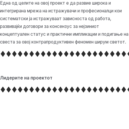
Една од целите на овој проект е да развие широка и
интегрирана мрежа на истражувачи и професионалци кои
систематски ја истражуваат зависноста од работа,
развивајќи договори за консензус за нејзиниот
концептуален статус и практични импликации и подигање на
свеста за овој контрапродуктивен феномен ширум светот.
Лидерите на проектот