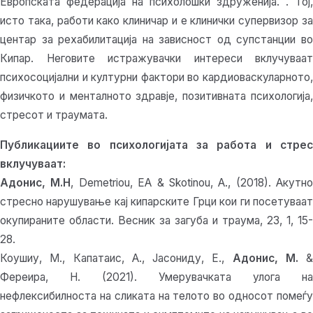
Европската федерација на психолошки здруженија. . Тој,
исто така, работи како клиничар и е клинички супервизор за
центар за рехабилитација на зависност од супстанции во
Кипар. Неговите истражувачки интереси вклучуваат
психосоцијални и културни фактори во кардиоваскуларното,
физичкото и менталното здравје, позитивната психологија,
стресот и траумата.
Публикациите во психологијата за работа и стрес
вклучуваат:
Адонис, М.Н
, Demetriou, EA & Skotinou, A., (2018). Акутно
стресно нарушување кај кипарските Грци кои ги посетуваат
окупираните области. Весник за загуба и траума, 23, 1, 15-
28.
Коушиу, М., Капатаис, А., Јасониду, Е.,
Адонис, М.
&
Фереира, Н. (2021). Умерувачката улога на
нефлексибилноста на сликата на телото во односот помеѓу