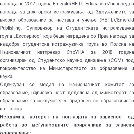
награда во 2017 година Emerald/HETL Education Извонредна
награда за докторски истражувања од Здружението за
високо образование за настава и учење (HETL)/Emerald
Publishing. Супервизор на Студентската истражувачка
група „Експериор“ која беше наградена со Прва награда за
најдобра студентска истражувачка група во Полска на
Националниот натпревар СтрУНА за 2018 година
организиран од Студентско научно движење (ССМ) под
покровителство на Министерството за образование и
наука.
Одликуван со медал на Националниот комитет за
образование, највисока чест доделена од министерот за
образование за исклучителен придонес во образованието
во Полска.
Неодамна, авторот на поглавјата за зависност од
работа во меѓународните прирачници за зависни
однесувања: