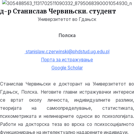
д-р Станислав Червињски. студент
Универзитетот во Гдањск
Полска
stanislaw.czerwinski@phdstud.ug.edu.pl
Порта за истражување
Google Scholar
Станислав Червињски е докторант на Универзитетот во
Гдањск, Полска. Неговите главни истражувачки интереси
се вртат околу личноста, индивидуалните разлики,
теоријата на самоопределување, статистиката,
психометриката и нелинеарните односи во психологијата.
Работи на докторска теза во врска со психосоцијалното
функционирање на интелектуално надарените индивидуи.