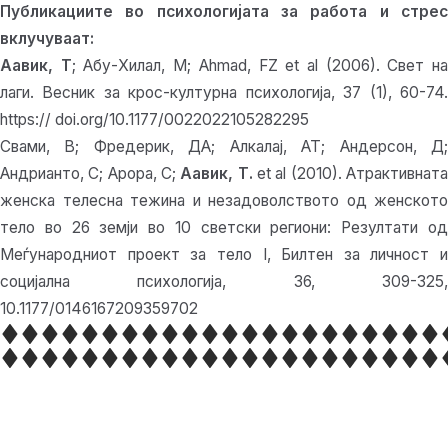
Публикациите во психологијата за работа и стрес
вклучуваат:
Аавик, Т
; Абу-Хилал, М; Ahmad, FZ et al (2006). Свет н
лаги. Весник за крос-културна психологија, 37 (1), 60-74.
https:// doi.org/10.1177/0022022105282295
Свами, В; Фредерик, ДА; Алкалај, АТ; Андерсон, Д;
Андрианто, С; Арора, С;
Аавик, Т.
et al (2010). Атрактивнат
женска телесна тежина и незадоволството од женското
тело во 26 земји во 10 светски региони: Резултати од
Меѓународниот проект за тело I, Билтен за личност и
социјална психологија, 36, 309-325,
10.1177/0146167209359702