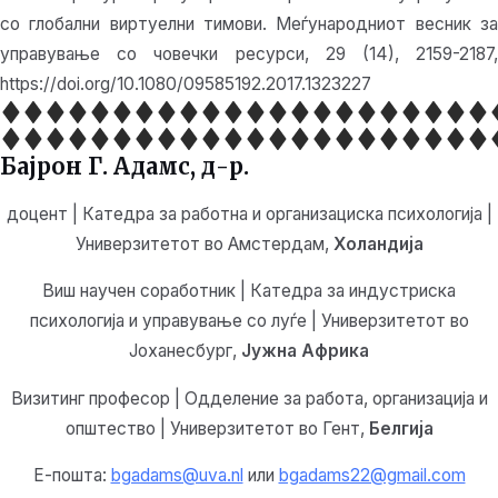
со глобални виртуелни тимови. Меѓународниот весник за
управување со човечки ресурси, 29 (14), 2159-2187,
https://doi.org/10.1080/09585192.2017.1323227
Бајрон Г. Адамс, д-р.
доцент | Катедра за работна и организациска психологија |
Универзитетот во Амстердам,
Холандија
Виш научен соработник | Катедра за индустриска
психологија и управување со луѓе | Универзитетот во
Јоханесбург,
Јужна Африка
Визитинг професор | Одделение за работа, организација и
општество | Универзитетот во Гент,
Белгија
Е-пошта:
bgadams@uva.nl
или
bgadams22@gmail.com