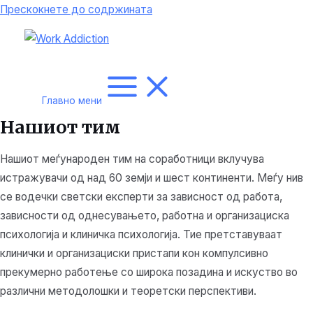
Прескокнете до содржината
Главно мени
Нашиот тим
Нашиот меѓународен тим на соработници вклучува
истражувачи од над 60 земји и шест континенти. Меѓу нив
се водечки светски експерти за зависност од работа,
зависности од однесувањето, работна и организациска
психологија и клиничка психологија. Тие претставуваат
клинички и организациски пристапи кон компулсивно
прекумерно работење со широка позадина и искуство во
различни методолошки и теоретски перспективи.