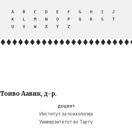
A
B
C
D
E
F
G
H
I
J
K
L
M
N
O
P
Q
R
S
T
U
V
W
X
Y
Z
Тоиво Аавик
, д-р.
доцент
Институт за психологија
Универзитетот во Тарту