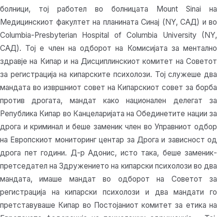
болници, тој работел во болницата Mount Sinai на
Медицинскиот факултет на планината Синај (NY, САД) и во
Columbia-Presbyterian Hospital of Columbia University (NY,
САД). Тој е член на одборот на Комисијата за ментално
здравје на Кипар и на Дисциплинскиот комитет на Советот
за регистрација на кипарските психолози. Тој служеше два
мандата во извршниот совет на Кипарскиот совет за борба
против дрогата, мандат како национален делегат за
Република Кипар во Канцеларијата на Обединетите нации за
дрога и криминал и беше заменик член во Управниот одбор
на Европскиот мониторинг центар за Дрога и зависност од
дрога пет години. Д-р Адонис, исто така, беше заменик-
претседател на Здружението на кипарски психолози во два
мандата, имаше мандат во одборот на Советот за
регистрација на кипарски психолози и два мандати го
претставуваше Кипар во Постојаниот комитет за етика на