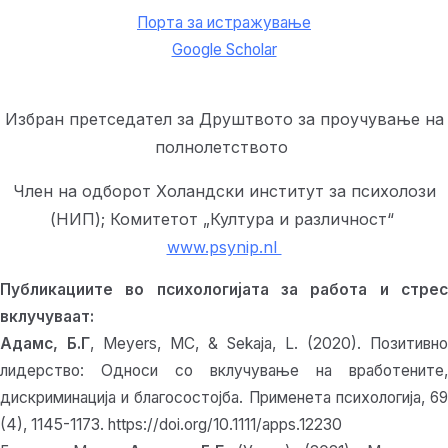
Порта за истражување
Google Scholar
Избран претседател за Друштвото за проучување на
полнолетството
Член на одборот Холандски институт за психолози
(НИП); Комитетот „Култура и различност“
www.psynip.nl
Публикациите во психологијата за работа и стрес
вклучуваат:
Адамс, Б.Г
, Meyers, MC, & Sekaja, L. (2020). Позитивно
лидерство: Односи со вклучување на вработените,
дискриминација и благосостојба. Применета психологија, 69
(4), 1145-1173. https://doi.org/10.1111/apps.12230