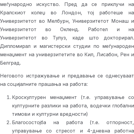
меѓународно искуство. Пред да се приклучи на
Кралскиот колеџ во Лондон, тој работеше на
Универзитетот во Мелбурн, Универзитетот Монаш и
Универзитетот во Окленд. Работел и на
Универзитетот во Тулуз, каде што докторирал.
Дипломирал и магистерски студии по меѓународен
менаџмент на универзитетите во Кил, Лисабон, Рен и
Белград.
Неговото истражување и предавање се однесуваат
на социјалните прашања на работа:
Кроскултурен менаџмент (т.е. управување со
културните разлики на работа, водечки глобални
тимови и културни вредности)
Благосостојба на работа (т.е. отпорност,
управување со стресот и 4-дневна работна