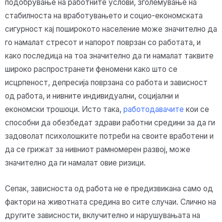
подобрување на работните услови, зголемување на
стабилноста на вработувањето и социо-економската
сигурност кај поширокото население може значително да
го намалат стресот и напорот поврзан со работата, и
како последица на тоа значително да ги намалат таквите
широко распространети феномени како што се
исцрпеност, депресија поврзана со работа и зависност
од работа, и нивните индивидуални, социјални и
економски трошоци. Исто така,
работодавачите
кои се
способни да обезбедат здрави работни средини за да ги
задоволат психолошките потреби на своите вработени и
да се грижат за нивниот рамномерен развој, може
значително да ги намалат овие ризици.
Сепак, зависноста од работа не е предизвикана само од
фактори на животната средина во сите случаи. Слично на
другите зависности, вклучително и нарушувањата на