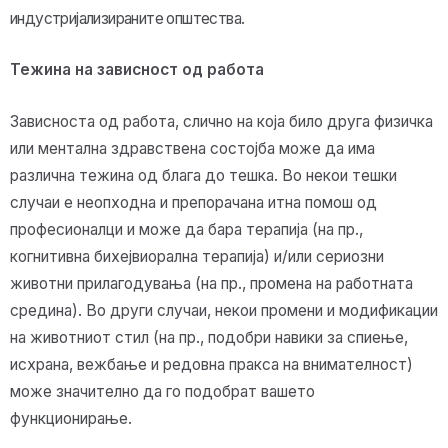
индустријализираните општества.
Тежина на зависност од работа
Зависноста од работа, слично на која било друга физичка
или ментална здравствена состојба може да има
различна тежина од блага до тешка. Во некои тешки
случаи е неопходна и препорачана итна помош од
професионалци и може да бара терапија (на пр.,
когнитивна бихејвиорална терапија) и/или сериозни
животни прилагодувања (на пр., промена на работната
средина). Во други случаи, некои промени и модификации
на животниот стил (на пр., подобри навики за спиење,
исхрана, вежбање и редовна пракса на внимателност)
може значително да го подобрат вашето
функционирање.