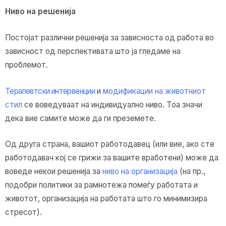
Ниво на решенија
Постојат различни решенија за зависноста од работа во
зависност од перспективата што ја гледаме на
проблемот.
Терапевтски интервенции
и
модификации на животниот
стил
се воведуваат на индивидуално ниво. Тоа значи
дека вие самите може да ги преземете.
Од друга страна, вашиот работодавец (или вие, ако сте
работодавач кој се грижи за вашите вработени) може да
воведе некои решенија за
ниво на организација
(на пр.,
подобри политики за рамнотежа помеѓу работата и
животот, организација на работата што го минимизира
стресот).