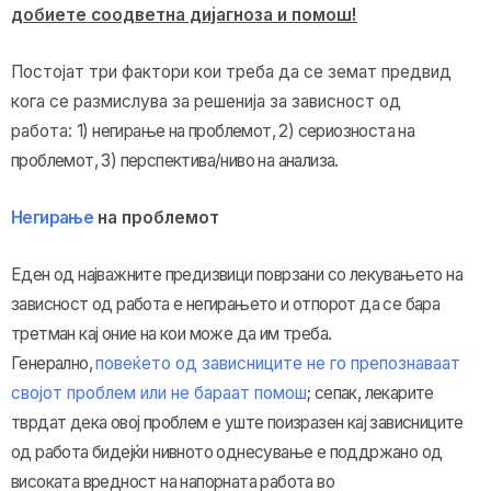
добиете соодветна дијагноза и помош!
Постојат три фактори кои треба да се земат предвид
кога се размислува за решенија за зависност од
работа:
1) негирање на проблемот, 2
) сериозноста на
проблемот, 3) перспектива/ниво на анализа.
Негирање
на проблемот
Еден од најважните предизвици поврзани со лекувањето на
зависност од работа е негирањето и отпорот да се бара
третман кај оние на кои може да им треба.
Генерално,
повеќето од зависниците не го препознаваат
својот проблем или не бараат помош
; сепак, лекарите
тврдат дека овој проблем е уште поизразен кај зависниците
од работа бидејќи нивното однесување е поддржано од
високата вредност на напорната работа во