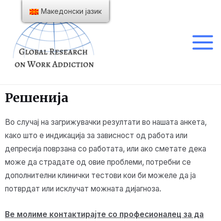
Македонски јазик
Решенија
Во случај на загрижувачки резултати во нашата анкета,
како што е индикација за зависност од работа или
депресија поврзана со работата, или ако сметате дека
може да страдате од овие проблеми, потребни се
дополнителни клинички тестови кои би можеле да ја
потврдат или исклучат можната дијагноза.
Ве молиме контактирајте со професионалец за да