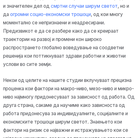
и значителен дел од
смртни случаи ширум светот
, но и
да
огромни социо-економски трошоци
, од кои многу
моментално се непризнаени и неадресирани.
Предизвикот е да се разбере како да се креираат
траектории на развој и промени кон широко
распространето глобално воведување на соодветни
решенија кои поттикнуваат здрави работни и животни
услови во сите земји.
Некои од целите на нашите студии вклучуваат прецизна
проценка кои фактори на макро-ниво, мезо-ниво и микро-
ниво најмногу придонесуваат за зависност од работа. Од
друга страна, сакаме да научиме како зависноста од
работа придонесува за индивидуалните, социјалните и
економските трошоци ширум светот. Знаењето кои
фактори на ризик се најважни и истражувањето кои се