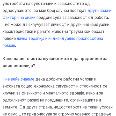
употребата на супстанции и зависностите од
однесувањето, во мал број случаи постојат
други важни
фактори на ризик
придонесува за зависност од работа.
Тие може да вклучуваат личност и други индивидуални
карактеристики и раните животни трауми кои бараат
повеќе
лична терапија и индивидуално приспособена
помош
.
Како нашето истражување може да придонесе за
овие решенија?
Ние веќе знаеме
дека добрите работни услови и
високата социо-економска сигурност и стабилност се
клучни за физичкото и менталното здравје, како и за
одржливиот развој на поединците, организациите и
земјите. Од друга страна, недостатокот на такви услови
не само што придонесува за огромно човечко страдање