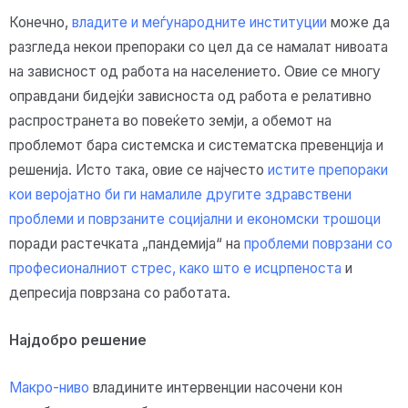
Конечно,
владите и меѓународните институции
може да
разгледа некои препораки со цел да се намалат нивоата
на зависност од работа на населението. Овие се многу
оправдани бидејќи зависноста од работа е релативно
распространета во повеќето земји, а обемот на
проблемот бара системска и систематска превенција и
решенија. Исто така, овие се најчесто
истите препораки
кои веројатно би ги намалиле другите здравствени
проблеми и поврзаните социјални и економски трошоци
поради растечката „пандемија“ на
проблеми поврзани со
професионалниот стрес, како што е исцрпеноста
и
депресија поврзана со работата.
Најдобро решение
Макро-ниво
владините интервенции насочени кон