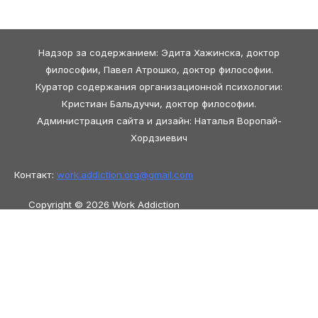
Надзор за содержанием: Эдита Хажинска, доктор
философии, Павел Атрошко, доктор философии.
Куратор содержания организационной психологии:
Кристиан Бальдуччи, доктор философии.
Администрация сайта и дизайн: Наталья Воропай-
Хордзиевич
Контакт:
work.addiction.org@
gmail.com
Copyright © 2026 Work Addiction
Русский
Русский
English
Español
Polski
Italiano
Македонски јазик
Français
Slovenščina
Slovenčina
العربية
香港