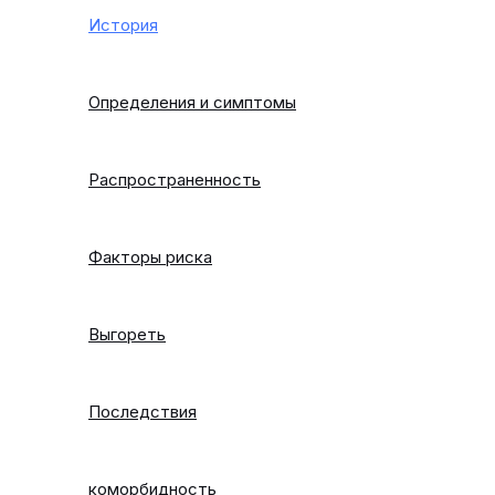
История
Определения и симптомы
Распространенность
Факторы риска
Выгореть
Последствия
коморбидность