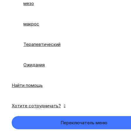
мезо
макрос
Терапевтический
Ожидания
Найти помощь
Хотите сотрудничать?
Переключатель меню