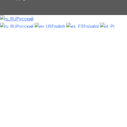
Русский
Русский
English
Español
Polski
Italiano
Македонски јазик
Français
Slovenščina
Slovenčina
العربية
香港中文
简体中文
Azərbaycan dili
Čeština
Dansk
Български
Bosanski
Deutsch
Eesti
עִבְרִית
Ελληνικά
Magyar
Shqip
Lietuvių kalba
Tiếng Việt
ไทย
O‘zbekcha
Türkçe
Հայերեն
Română
日本語
हिन्दी
Latviešu
valoda
ქართული
Српски језик
한국
어
فارسی
Nederlands
Nederlands
(België)
Hrvatski
Svenska
Suomi
Bahasa
Indonesia
Português
Português do Brasil
Íslenska