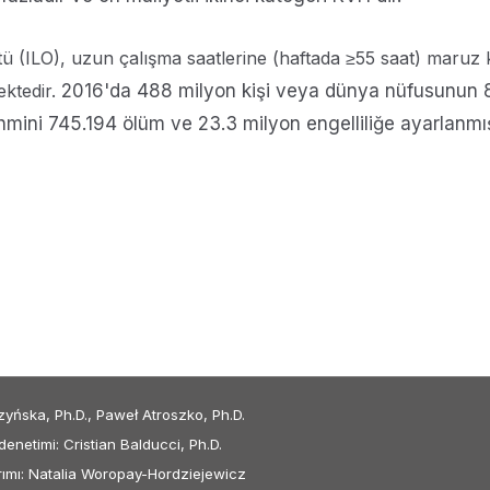
(ILO), uzun çalışma saatlerine (haftada ≥55 saat) maruz k
ektedir.
2016'da 488 milyon kişi veya dünya nüfusunun 8
hmini 745.194 ölüm ve 23.3 milyon engelliliğe ayarlanmış
zyńska, Ph.D., Paweł Atroszko, Ph.D.
 denetimi: Cristian Balducci, Ph.D.
arımı: Natalia Woropay-Hordziejewicz