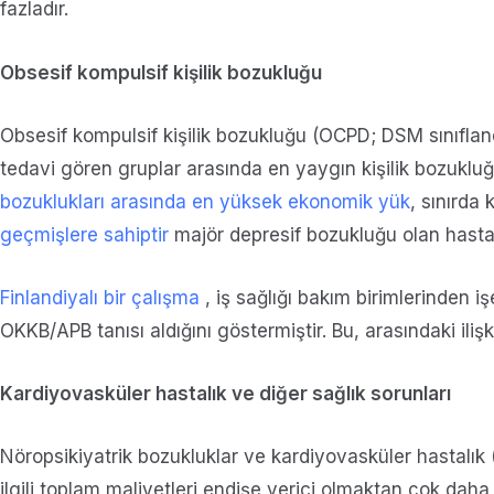
fazladır.
Obsesif kompulsif kişilik bozukluğu
Obsesif kompulsif kişilik bozukluğu (OCPD; DSM sınıfla
tedavi gören gruplar arasında en yaygın kişilik bozukluğ
bozuklukları arasında en yüksek ekonomik yük
, sınırda 
geçmişlere sahiptir
majör depresif bozukluğu olan hastala
Finlandiyalı bir çalışma
, iş sağlığı bakım birimlerinden i
OKKB/APB tanısı aldığını göstermiştir. Bu, arasındaki ilişki i
Kardiyovasküler hastalık ve diğer sağlık sorunları
Nöropsikiyatrik bozukluklar ve kardiyovasküler hastalık 
ilgili toplam maliyetleri endişe verici olmaktan çok daha 