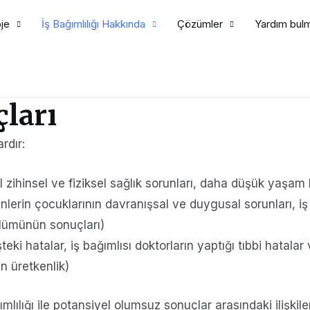
je
İş Bağımlılığı Hakkında
Çözümler
Yardım bul
çları
rdır:
il zihinsel ve fiziksel sağlık sorunları, daha düşük yaşam
ynlerin çocuklarının davranışsal ve duygusal sorunları, iş 
 ölümünün sonuçları)
işteki hatalar, iş bağımlısı doktorların yaptığı tıbbi hatalar
an üretkenlik)
lılığı ile potansiyel olumsuz sonuçlar arasındaki ilişkiler