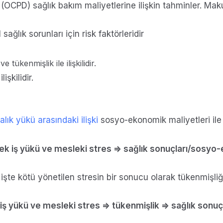
OCPD) sağlık bakım maliyetlerine ilişkin tahminler. Makul
ağlık sorunları için risk faktörleridir
 tükenmişlik ile ilişkilidir.
şkilidir.
talık yükü arasındaki ilişki
sosyo-ekonomik maliyetleri ile b
ksek iş yükü ve mesleki stres => sağlık sonuçları/sosy
e işte kötü yönetilen stresin bir sonucu olarak tükenmişliği
k iş yükü ve mesleki stres => tükenmişlik => sağlık son