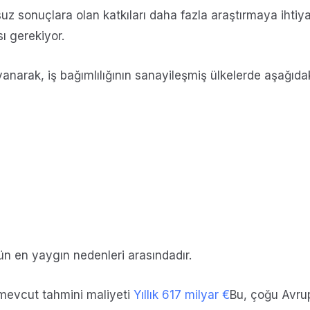
msuz sonuçlara olan katkıları daha fazla araştırmaya ihti
sı gerekiyor.
yanarak, iş bağımlılığının sanayileşmiş ülkelerde aşağı
n en yaygın nedenleri arasındadır.
 mevcut tahmini maliyeti
Yıllık 617 milyar €
Bu, çoğu Avrup