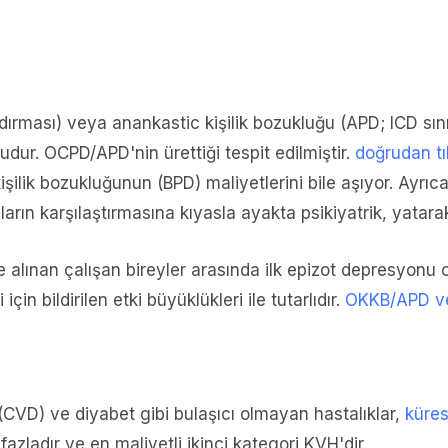
ndırması) veya anankastic kişilik bozukluğu (APD; ICD s
udur. OCPD/APD'nin ürettiği tespit edilmiştir.
doğrudan tıb
kişilik bozukluğunun (BPD) maliyetlerini bile aşıyor. Ayrıc
rın karşılaştırmasına kıyasla ayakta psikiyatrik, yatara
şe alınan çalışan bireyler arasında ilk epizot depresyonu
çin bildirilen etki büyüklükleri ile tutarlıdır.
OKKB/APD ve
(CVD) ve diyabet gibi bulaşıcı olmayan hastalıklar,
küres
fazladır ve en maliyetli ikinci kategori KVH'dir.