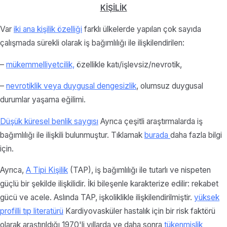
KİŞİLİK
Var
iki ana kişilik özelliği
farklı ülkelerde yapılan çok sayıda
çalışmada sürekli olarak iş bağımlılığı ile ilişkilendirilen:
–
mükemmelliyetcilik,
özellikle katı/işlevsiz/nevrotik,
–
nevrotiklik veya duygusal dengesizlik
, olumsuz duygusal
durumlar yaşama eğilimi.
Düşük küresel benlik saygısı
Ayrıca çeşitli araştırmalarda iş
bağımlılığı ile ilişkili bulunmuştur. Tıklamak
burada
daha fazla bilgi
için.
Ayrıca,
A Tipi Kişilik
(TAP), iş bağımlılığı ile tutarlı ve nispeten
güçlü bir şekilde ilişkilidir. İki bileşenle karakterize edilir: rekabet
gücü ve acele. Aslında TAP, işkoliklikle ilişkilendirilmiştir.
yüksek
profilli tıp literatürü
Kardiyovasküler hastalık için bir risk faktörü
olarak araştırıldığı 1970'li yıllarda ve daha sonra
tükenmişlik