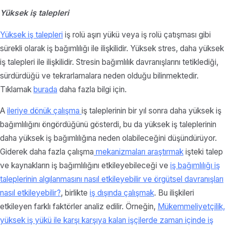
Yüksek iş talepleri
Yüksek iş talepleri
iş rolü aşırı yükü veya iş rolü çatışması gibi
sürekli olarak iş bağımlılığı ile ilişkilidir. Yüksek stres, daha yüksek
iş talepleri ile ilişkilidir. Stresin bağımlılık davranışlarını tetiklediği,
sürdürdüğü ve tekrarlamalara neden olduğu bilinmektedir.
Tıklamak
burada
daha fazla bilgi için.
A
ileriye dönük çalışma
iş taleplerinin bir yıl sonra daha yüksek iş
bağımlılığını öngördüğünü gösterdi, bu da yüksek iş taleplerinin
daha yüksek iş bağımlılığına neden olabileceğini düşündürüyor.
Giderek daha fazla çalışma
mekanizmaları araştırmak
işteki talep
ve kaynakların iş bağımlılığını etkileyebileceği ve
iş bağımlılığı iş
taleplerinin algılanmasını nasıl etkileyebilir ve örgütsel davranışları
nasıl etkileyebilir?
, birlikte
iş dışında çalışmak
. Bu ilişkileri
etkileyen farklı faktörler analiz edilir. Örneğin,
Mükemmeliyetçilik,
yüksek iş yükü ile karşı karşıya kalan işçilerde zaman içinde iş