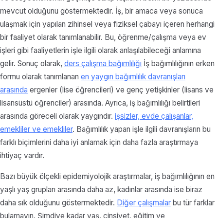
mevcut olduğunu göstermektedir. İş, bir amaca veya sonuca
ulaşmak için yapılan zihinsel veya fiziksel çabayı içeren herhangi
bir faaliyet olarak tanımlanabilir. Bu, öğrenme/çalışma veya ev
işleri gibi faaliyetlerin işle ilgili olarak anlaşılabileceği anlamına
gelir. Sonuç olarak,
ders çalışma bağımlılığı
İş bağımlılığının erken
formu olarak tanımlanan
en yaygın bağımlılık davranışları
arasında
ergenler (lise öğrencileri) ve genç yetişkinler (lisans ve
lisansüstü öğrenciler) arasında. Ayrıca, iş bağımlılığı belirtileri
arasında göreceli olarak yaygındır.
işsizler, evde çalışanlar,
emekliler ve emekliler
. Bağımlılık yapan işle ilgili davranışların bu
farklı biçimlerini daha iyi anlamak için daha fazla araştırmaya
ihtiyaç vardır.
Bazı büyük ölçekli epidemiyolojik araştırmalar, iş bağımlılığının en
yaşlı yaş grupları arasında daha az, kadınlar arasında ise biraz
daha sık olduğunu göstermektedir.
Diğer çalışmalar
bu tür farklar
bulamayın. Şimdiye kadar yaş, cinsiyet, eğitim ve