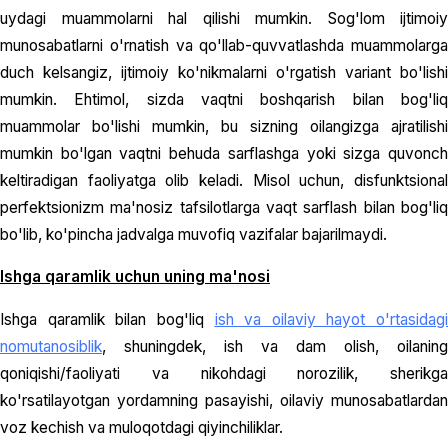
uydagi muammolarni hal qilishi mumkin. Sog'lom ijtimoiy
munosabatlarni o'rnatish va qo'llab-quvvatlashda muammolarga
duch kelsangiz, ijtimoiy ko'nikmalarni o'rgatish variant bo'lishi
mumkin. Ehtimol, sizda vaqtni boshqarish bilan bog'liq
muammolar bo'lishi mumkin, bu sizning oilangizga ajratilishi
mumkin bo'lgan vaqtni behuda sarflashga yoki sizga quvonch
keltiradigan faoliyatga olib keladi. Misol uchun, disfunktsional
perfektsionizm ma'nosiz tafsilotlarga vaqt sarflash bilan bog'liq
bo'lib, ko'pincha jadvalga muvofiq vazifalar bajarilmaydi.
Ishga qaramlik uchun uning ma'nosi
Ishga qaramlik bilan bog'liq
ish va oilaviy hayot o'rtasidagi
nomutanosiblik
, shuningdek, ish va dam olish, oilaning
qoniqishi/faoliyati va nikohdagi norozilik, sherikga
ko'rsatilayotgan yordamning pasayishi, oilaviy munosabatlardan
voz kechish va muloqotdagi qiyinchiliklar.