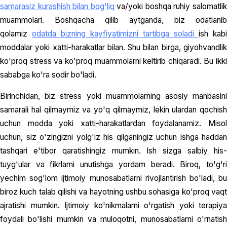
samarasiz kurashish bilan bog'liq
va/yoki boshqa ruhiy salomatli
muammolari. Boshqacha qilib aytganda, biz odatlanib
qolamiz
odatda bizning kayfiyatimizni tartibga soladi
ish kabi
moddalar yoki xatti-harakatlar bilan. Shu bilan birga, giyohvandlik
ko'proq stress va ko'proq muammolarni keltirib chiqaradi. Bu ikki
sababga ko'ra sodir bo'ladi.
Birinchidan, biz stress yoki muammolarning asosiy manbasini
samarali hal qilmaymiz va yo'q qilmaymiz, lekin ulardan qochish
uchun modda yoki xatti-harakatlardan foydalanamiz. Misol
uchun, siz o'zingizni yolg'iz his qilganingiz uchun ishga haddan
tashqari e'tibor qaratishingiz mumkin. Ish sizga salbiy his-
tuyg'ular va fikrlarni unutishga yordam beradi. Biroq, to'g'ri
yechim sog'lom ijtimoiy munosabatlarni rivojlantirish bo'ladi, bu
biroz kuch talab qilishi va hayotning ushbu sohasiga ko'proq vaqt
ajratishi mumkin. Ijtimoiy ko'nikmalarni o'rgatish yoki terapiya
foydali bo'lishi mumkin va muloqotni, munosabatlarni o'rnatish