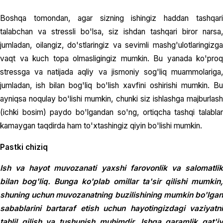
Boshqa tomondan, agar sizning ishingiz haddan tashqari
talabchan va stressli bo'lsa, siz ishdan tashqari biror narsa,
jumladan, oilangiz, do'stlaringiz va sevimli mashg'ulotlaringizga
vaqt va kuch topa olmasligingiz mumkin. Bu yanada ko'proq
stressga va natijada aqliy va jismoniy sog'liq muammolariga,
jumladan, ish bilan bog'liq bo'lish xavfini oshirishi mumkin. Bu
ayniqsa noqulay bo'lishi mumkin, chunki siz ishlashga majburlash
(ichki bosim) paydo bo'lgandan so'ng, ortiqcha tashqi talablar
kamaygan taqdirda ham to'xtashingiz qiyin bo'lishi mumkin.
Pastki chiziq
Ish va hayot muvozanati yaxshi farovonlik va salomatlik
bilan bog'liq. Bunga ko'plab omillar ta'sir qilishi mumkin,
shuning uchun muvozanatning buzilishining mumkin bo'lgan
sabablarini bartaraf etish uchun hayotingizdagi vaziyatni
tahlil qilish va tushunish muhimdir. Ishga qaramlik qat'iy