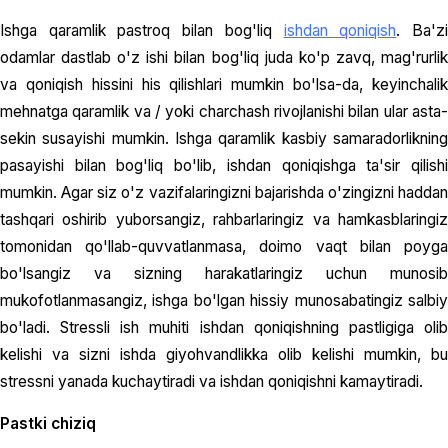
Ishga qaramlik pastroq bilan bog'liq
ishdan qoniqish
. Ba'z
odamlar dastlab o'z ishi bilan bog'liq juda ko'p zavq, mag'rurlik
va qoniqish hissini his qilishlari mumkin bo'lsa-da, keyinchalik
mehnatga qaramlik va / yoki charchash rivojlanishi bilan ular asta-
sekin susayishi mumkin. Ishga qaramlik kasbiy samaradorlikning
pasayishi bilan bog'liq bo'lib, ishdan qoniqishga ta'sir qilishi
mumkin. Agar siz o'z vazifalaringizni bajarishda o'zingizni haddan
tashqari oshirib yuborsangiz, rahbarlaringiz va hamkasblaringiz
tomonidan qo'llab-quvvatlanmasa, doimo vaqt bilan poyga
bo'lsangiz va sizning harakatlaringiz uchun munosib
mukofotlanmasangiz, ishga bo'lgan hissiy munosabatingiz salbiy
bo'ladi. Stressli ish muhiti ishdan qoniqishning pastligiga olib
kelishi va sizni ishda giyohvandlikka olib kelishi mumkin, bu
stressni yanada kuchaytiradi va ishdan qoniqishni kamaytiradi.
Pastki chiziq