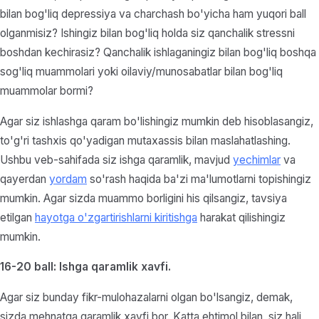
bilan bog'liq depressiya va charchash bo'yicha ham yuqori ball
olganmisiz? Ishingiz bilan bog'liq holda siz qanchalik stressni
boshdan kechirasiz? Qanchalik ishlaganingiz bilan bog'liq boshqa
sog'liq muammolari yoki oilaviy/munosabatlar bilan bog'liq
muammolar bormi?
Agar siz ishlashga qaram bo'lishingiz mumkin deb hisoblasangiz,
to'g'ri tashxis qo'yadigan mutaxassis bilan maslahatlashing.
Ushbu veb-sahifada siz ishga qaramlik, mavjud
yechimlar
va
qayerdan
yordam
so'rash haqida ba'zi ma'lumotlarni topishingiz
mumkin. Agar sizda muammo borligini his qilsangiz, tavsiya
etilgan
hayotga o'zgartirishlarni kiritishga
harakat qilishingiz
mumkin.
16-20 ball: Ishga qaramlik xavfi.
Agar siz bunday fikr-mulohazalarni olgan bo'lsangiz, demak,
sizda mehnatga qaramlik xavfi bor. Katta ehtimol bilan, siz hali