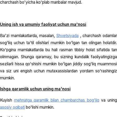
charchash bo'yicha ko'plab manbalar mavjud.
Uning ish va umumiy faoliyat uchun ma'nosi
Ba'zi mamlakatlarda, masalan,
Shvetsiyada
, charchash odamla
sog'liq uchun ta'til olishlari mumkin bo'lgan tan olingan holatdir.
Ko'pgina mamlakatlarda bu hali rasman tibbiy holat sifatida tan
olinmagan. Shunga qaramay, bu sizning kundalik faoliyatingizga
sezilarli hissa qo'shishi mumkin bo'lgan jiddiy sog'liq muammosi
va siz uni engish uchun mutaxassislardan yordam so'rashingiz
mumkin.
Ishga qaramlik uchun uning ma'nosi
Kuyish
mehnatga qaramlik bilan chambarchas bog'liq
va unin
asosiy oqibati
bo'lishi mumkin.