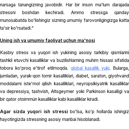
narsaga tanangizning javobidir. Har bir inson ma'lum darajada
stressni boshdan kechiradi. Ammo stressga qanday
munosabatda bo'lishingiz sizning umumiy farovonligingizga katta
ta'sir ko'rsatadi."
Uning ish va umumiy faoliyat uchun ma'nosi
Kasbiy stress va yuqori ish yukining asosiy tarkibiy qismlarini
tashkil etuvchi kasalliklar va buzilishlarning muhim hissasi sifatida
tobora ko'proq e'tirof etilmoqda.
global kasallik yuki
. Bularga
jumladan, yurak-qon tomir kasalliklari, diabet, saraton, giyohvand
moddalarni iste'mol qilish kasalliklari, neyropsikiyatrik kasalliklar
va depressiya, tashvish, Altsgeymer yoki Parkinson kasalligi va
bir qator otoimmün kasalliklar kabi kasalliklar kiradi.
Agar sizda yuqori ish stressi
bo'lsa, ko'p hollarda ishingiz
hayotingizda stressning asosiy manbai hisoblanadi.