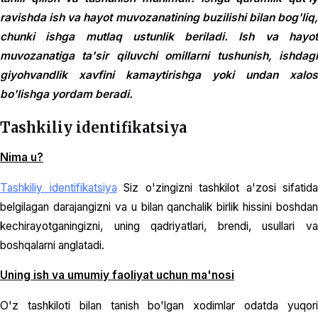
ravishda ish va hayot muvozanatining buzilishi bilan bog'liq,
chunki ishga mutlaq ustunlik beriladi. Ish va hayot
muvozanatiga ta'sir qiluvchi omillarni tushunish, ishdagi
giyohvandlik xavfini kamaytirishga yoki undan xalos
bo'lishga yordam beradi.
Tashkiliy identifikatsiya
Nima u?
Tashkiliy identifikatsiya
Siz o'zingizni tashkilot a'zosi sifatida
belgilagan darajangizni va u bilan qanchalik birlik hissini boshdan
kechirayotganingizni, uning qadriyatlari, brendi, usullari va
boshqalarni anglatadi.
Uning ish va umumiy faoliyat uchun ma'nosi
O'z tashkiloti bilan tanish bo'lgan xodimlar odatda yuqori