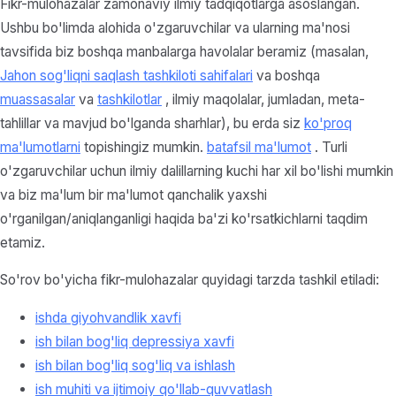
Fikr-mulohazalar zamonaviy ilmiy tadqiqotlarga asoslangan.
Ushbu bo'limda alohida o'zgaruvchilar va ularning ma'nosi
tavsifida biz boshqa manbalarga havolalar beramiz (masalan,
Jahon sog'liqni saqlash tashkiloti sahifalari
va boshqa
muassasalar
va
tashkilotlar
, ilmiy maqolalar, jumladan, meta-
tahlillar va mavjud bo'lganda sharhlar), bu erda siz
ko'proq
ma'lumotlarni
topishingiz mumkin.
batafsil ma'lumot
. Turli
o'zgaruvchilar uchun ilmiy dalillarning kuchi har xil bo'lishi mumkin
va biz ma'lum bir ma'lumot qanchalik yaxshi
o'rganilgan/aniqlanganligi haqida ba'zi ko'rsatkichlarni taqdim
etamiz.
So'rov bo'yicha fikr-mulohazalar quyidagi tarzda tashkil etiladi:
ishda giyohvandlik xavfi
ish bilan bog'liq depressiya xavfi
ish bilan bog'liq sog'liq va ishlash
ish muhiti va ijtimoiy qo'llab-quvvatlash