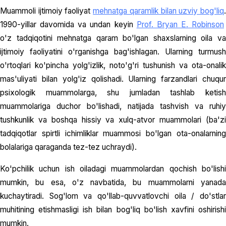
Muammoli ijtimoiy faoliyat
mehnatga qaramlik bilan uzviy bog'liq
1990-yillar davomida va undan keyin
Prof. Bryan E. Robinson
o'z tadqiqotini mehnatga qaram bo'lgan shaxslarning oila va
ijtimoiy faoliyatini o'rganishga bag'ishlagan. Ularning turmush
o'rtoqlari ko'pincha yolg'izlik, noto'g'ri tushunish va ota-onalik
mas'uliyati bilan yolg'iz qolishadi. Ularning farzandlari chuqur
psixologik muammolarga, shu jumladan tashlab ketish
muammolariga duchor bo'lishadi, natijada tashvish va ruhiy
tushkunlik va boshqa hissiy va xulq-atvor muammolari (ba'zi
tadqiqotlar spirtli ichimliklar muammosi bo'lgan ota-onalarning
bolalariga qaraganda tez-tez uchraydi).
Ko'pchilik uchun ish oiladagi muammolardan qochish bo'lishi
mumkin, bu esa, o'z navbatida, bu muammolarni yanada
kuchaytiradi. Sog'lom va qo'llab-quvvatlovchi oila / do'stlar
muhitining etishmasligi ish bilan bog'liq bo'lish xavfini oshirishi
mumkin.