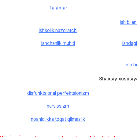
Talablar
ish bila
ishkolik nazoratchi
ishchanlik muhiti
ishdagi
ish b
Shaxsiy xususiy
disfunktsional perfektsionizm
narsissizm
noaniqlikka toqat qilmaslik