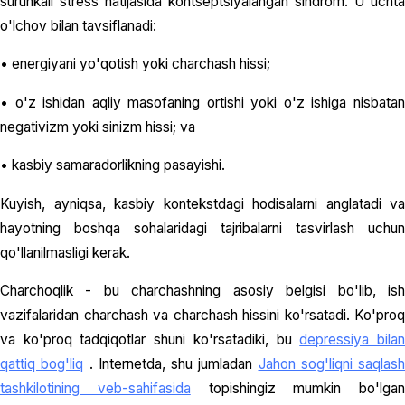
surunkali stress natijasida kontseptsiyalangan sindrom. U uchta
o'lchov bilan tavsiflanadi:
• energiyani yo'qotish yoki charchash hissi;
• o'z ishidan aqliy masofaning ortishi yoki o'z ishiga nisbatan
negativizm yoki sinizm hissi; va
• kasbiy samaradorlikning pasayishi.
Kuyish, ayniqsa, kasbiy kontekstdagi hodisalarni anglatadi va
hayotning boshqa sohalaridagi tajribalarni tasvirlash uchun
qo'llanilmasligi kerak.
Charchoqlik - bu charchashning asosiy belgisi bo'lib, ish
vazifalaridan charchash va charchash hissini ko'rsatadi. Ko'proq
va ko'proq tadqiqotlar shuni ko'rsatadiki, bu
depressiya bila
qattiq bog'liq
. Internetda, shu jumladan
Jahon sog'liqni saqlash
tashkilotining veb-sahifasida
topishingiz mumkin bo'lgan