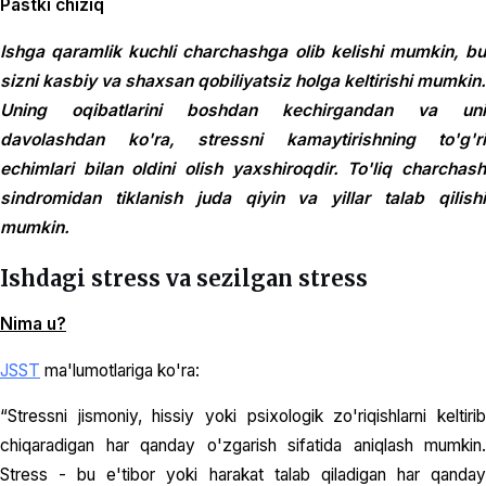
Pastki chiziq
Ishga qaramlik kuchli charchashga olib kelishi mumkin, bu
sizni kasbiy va shaxsan qobiliyatsiz holga keltirishi mumkin.
Uning oqibatlarini boshdan kechirgandan va uni
davolashdan ko'ra, stressni kamaytirishning to'g'ri
echimlari bilan oldini olish yaxshiroqdir. To'liq charchash
sindromidan tiklanish juda qiyin va yillar talab qilishi
mumkin.
Ishdagi stress va sezilgan stress
Nima u?
JSST
ma'lumotlariga ko'ra:
“Stressni jismoniy, hissiy yoki psixologik zo'riqishlarni keltirib
chiqaradigan har qanday o'zgarish sifatida aniqlash mumkin.
Stress - bu e'tibor yoki harakat talab qiladigan har qanday