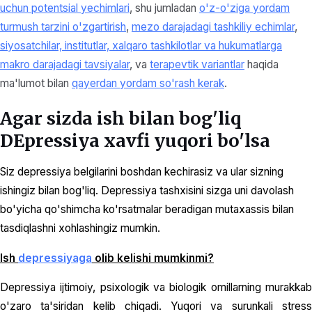
uchun potentsial yechimlari
, shu jumladan
o'z-o'ziga yordam
turmush tarzini o'zgartirish
,
mezo darajadagi tashkiliy echimlar
,
siyosatchilar, institutlar, xalqaro tashkilotlar va hukumatlarga
makro darajadagi tavsiyalar
, va
terapevtik variantlar
haqida
ma'lumot bilan
qayerdan yordam so'rash kerak
.
Agar sizda ish bilan bog'liq
DEpressiya xavfi yuqori bo'lsa
Siz depressiya belgilarini boshdan kechirasiz va ular sizning
ishingiz bilan bog'liq. Depressiya tashxisini sizga uni davolash
bo'yicha qo'shimcha ko'rsatmalar beradigan mutaxassis bilan
tasdiqlashni xohlashingiz mumkin.
Ish
depressiyaga
olib kelishi mumkinmi?
Depressiya ijtimoiy, psixologik va biologik omillarning murakkab
o'zaro ta'siridan kelib chiqadi. Yuqori va surunkali stress