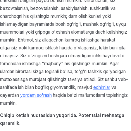
chekinish belgilari paydo bo'lishi mumkin. Misol uchun, siz
bezovtalanish, bezovtalanish, asabiylashish, tushkunlik va
charchoqni his qilishingiz mumkin; dam olish kunlari yoki
ishlamaydigan bayramlarda bosh og'rig'i, mushak og'rig'i, uyqu
muammolari yoki grippga o'xshash alomatlarga duch kelishingiz
mumkin. Ehtimol, siz allaqachon kamroq ishlashga harakat
qilgansiz yoki kamroq ishlash haqida o'ylagansiz, lekin buni qila
olmaysiz. Siz o'zingizni boshqara olmaydigan ichki haydovchi
tomonidan ishlashga "majburiy" his qilishingiz mumkin. Agar
ulardan birortasi sizga tegishli bo'lsa, to'g'ri tashxis qo'yadigan
mutaxassisga murojaat qilishingiz tavsiya etiladi. Siz ushbu veb-
sahifada ish bilan bog'liq giyohvandlik, mavjud
echimlar
va
qayerdan
yordam so'rash
haqida ba'zi ma'lumotlarni topishingiz
mumkin.
Chiqib ketish nuqtasidan yuqorida. Potentsial mehnatga
qaramlik.