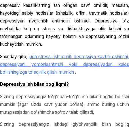
depressiv kasalliklarning tan olingan xavf omilidir, masalan,
hayotdagi salbiy hodisalar (ishsizlik, o'lim, travmatik hodisalar)
depressiyani rivojlanish ehtimolini oshiradi. Depressiya, o'z
navbatida, ko'proq stress va disfunktsiyaga olib kelishi va
ta'sirlangan odamning hayotiy holatini va depressiyaning o'zini
kuchaytirishi mumkin.
Shunday qilib,
juda stressli ish muhiti depressiya xavfini oshirishi,
depressiyani yomonlashtirishi yoki depressiyadan xalos
bo'lishingizga to'sqinlik qilishi mumkin
.
Depressiya ish bilan bog'liqmi?
Sizning depressiyangiz to'g'ridan-to'g'ri ish bilan bog'liq bo'lishi
mumkin (agar sizda xavf yuqori bo'lsa), ammo buning uchun
mutaxassisdan qo'shimcha so'rov talab qilinadi.
Sizning depressiyangiz ishdagi giyohvandlik bilan bog'liq