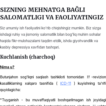
SIZNING MEHNATGA BAĞLI
SALOMATLIGI VA FAOLIYATINGIZ
Siz umumiy ish faoliyatini ko'rib chiqishingiz mumkin. Biz sizga
ishdagi ruhiy va jismoniy salomatlik bilan bog'liq muhim sohalar
haqida fikr-mulohazalarni taqdim etdik, ishda giyohvandlik va
kasbiy depressiya xavfidan tashqari.
Kuchlanish (charchoq)
Nima u?
Butunjahon sog'liqni saqlash tashkiloti tomonidan
11
-revizion
kasalliklarning xalqaro tasnifida (
ICD-11
) kuyishning ta'rif
quyidagicha:
"Tuyganish - bu muvaffaqiyatli boshqarilmagan ish joyidagi