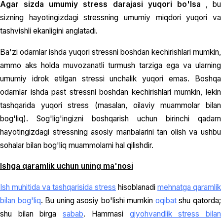
Agar sizda umumiy stress darajasi yuqori bo'lsa
, bu
sizning hayotingizdagi stressning umumiy miqdori yuqori va
tashvishli ekanligini anglatadi.
Ba'zi odamlar ishda yuqori stressni boshdan kechirishlari mumkin,
ammo aks holda muvozanatli turmush tarziga ega va ularning
umumiy idrok etilgan stressi unchalik yuqori emas. Boshqa
odamlar ishda past stressni boshdan kechirishlari mumkin, lekin
tashqarida yuqori stress (masalan, oilaviy muammolar bilan
bog'liq). Sog'lig'ingizni boshqarish uchun birinchi qadam
hayotingizdagi stressning asosiy manbalarini tan olish va ushbu
sohalar bilan bog'liq muammolarni hal qilishdir.
Ishga qaramlik uchun uning ma'nosi
Ish muhitida va tashqarisida stress
hisoblanadi
mehnatga qaramlik
bilan bog'liq
. Bu uning asosiy bo'lishi mumkin
oqibat
shu qatorda
shu bilan birga
sabab
. Hammasi
giyohvandlik stress bila