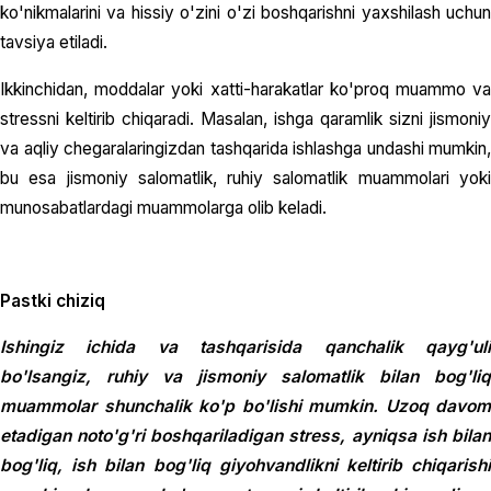
ko'nikmalarini va hissiy o'zini o'zi boshqarishni yaxshilash uchun
tavsiya etiladi.
Ikkinchidan, moddalar yoki xatti-harakatlar ko'proq muammo va
stressni keltirib chiqaradi. Masalan, ishga qaramlik sizni jismoniy
va aqliy chegaralaringizdan tashqarida ishlashga undashi mumkin,
bu esa jismoniy salomatlik, ruhiy salomatlik muammolari yoki
munosabatlardagi muammolarga olib keladi.
Pastki chiziq
Ishingiz ichida va tashqarisida qanchalik qayg'uli
bo'lsangiz, ruhiy va jismoniy salomatlik bilan bog'liq
muammolar shunchalik ko'p bo'lishi mumkin. Uzoq davom
etadigan noto'g'ri boshqariladigan stress, ayniqsa ish bilan
bog'liq, ish bilan bog'liq giyohvandlikni keltirib chiqarishi