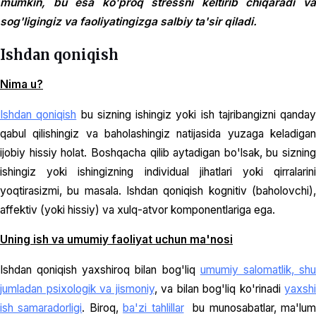
mumkin, bu esa ko'proq stressni keltirib chiqaradi va
sog'ligingiz va faoliyatingizga salbiy ta'sir qiladi.
Ishdan qoniqish
Nima u?
Ishdan qoniqish
bu sizning ishingiz yoki ish tajribangizni qanday
qabul qilishingiz va baholashingiz natijasida yuzaga keladigan
ijobiy hissiy holat. Boshqacha qilib aytadigan bo'lsak, bu sizning
ishingiz yoki ishingizning individual jihatlari yoki qirralarini
yoqtirasizmi, bu masala. Ishdan qoniqish kognitiv (baholovchi),
affektiv (yoki hissiy) va xulq-atvor komponentlariga ega.
Uning ish va umumiy faoliyat uchun ma'nosi
Ishdan qoniqish yaxshiroq bilan bog'liq
umumiy salomatlik, sh
jumladan psixologik va jismoniy
, va bilan bog'liq ko'rinadi
yaxshi
ish samaradorligi
. Biroq,
ba'zi tahlillar
bu munosabatlar, ma'lum