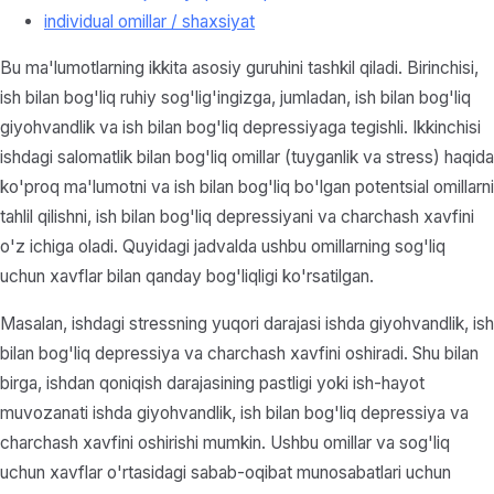
individual omillar / shaxsiyat
Bu ma'lumotlarning ikkita asosiy guruhini tashkil qiladi. Birinchisi,
ish bilan bog'liq ruhiy sog'lig'ingizga, jumladan, ish bilan bog'liq
giyohvandlik va ish bilan bog'liq depressiyaga tegishli. Ikkinchisi
ishdagi salomatlik bilan bog'liq omillar (tuyganlik va stress) haqida
ko'proq ma'lumotni va ish bilan bog'liq bo'lgan potentsial omillarni
tahlil qilishni, ish bilan bog'liq depressiyani va charchash xavfini
o'z ichiga oladi. Quyidagi jadvalda ushbu omillarning sog'liq
uchun xavflar bilan qanday bog'liqligi ko'rsatilgan.
Masalan, ishdagi stressning yuqori darajasi ishda giyohvandlik, ish
bilan bog'liq depressiya va charchash xavfini oshiradi. Shu bilan
birga, ishdan qoniqish darajasining pastligi yoki ish-hayot
muvozanati ishda giyohvandlik, ish bilan bog'liq depressiya va
charchash xavfini oshirishi mumkin. Ushbu omillar va sog'liq
uchun xavflar o'rtasidagi sabab-oqibat munosabatlari uchun