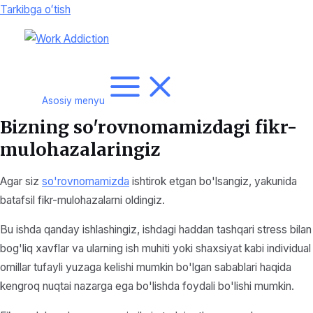
Tarkibga oʻtish
Asosiy menyu
Bizning so'rovnomamizdagi fikr-
mulohazalaringiz
Agar siz
so'rovnomamizda
ishtirok etgan bo'lsangiz, yakunida
batafsil fikr-mulohazalarni oldingiz.
Bu ishda qanday ishlashingiz, ishdagi haddan tashqari stress bilan
bog'liq xavflar va ularning ish muhiti yoki shaxsiyat kabi individual
omillar tufayli yuzaga kelishi mumkin bo'lgan sabablari haqida
kengroq nuqtai nazarga ega bo'lishda foydali bo'lishi mumkin.