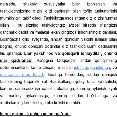
darajada, shaxsiy xususiyatlar bilan izohlanishi va
tashkilotingizning o'zini o'zi qadrlashi bilan to'liq tushuntirilishi
mumkinligini taklif qiladi. Tashkilotga asoslangan o'z-o'zini hurmat
qilish - bu sizning tashkilotingiz a'zosi sifatida o'zingizni
qanchalik qadrli va malakali ekanligingizga ishonishingiz darajasi.
Boshqacha qilib aytganda, ishdan qoniqish yaxshi ishlash bilan
bog'liq, chunki qoniqarli xodimlar o'z tashkiloti ularni qadrlashini
his qilishadi.
Ular yaxshiroq va qoniqarli ishlaydilar, chunk
ular qadrlanadi.
Ko'pgina tadqiqotlar ishdan qoniqishnin
determinantlarini ko'rib chiqadi, masalan
ish haqi
,
bandlik turi
, va
manfaatlar mos keladi
. Boshqa tomondan, ishdan qoniqish
tashkilotning fuqarolik xatti-harakatlariga ijobiy ta'sir ko'rsatishi,
kamroq samarasiz ish xatti-harakatlariga, kamroq aylanish niyati
va haqiqiy aylanmasiga, kamroq ishdan bo'shashga va
xodimlarning kechikishiga olib kelishi mumkin.
Ishga qaramlik uchun uning ma'nosi