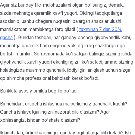
Agar siz bunday fikr-mulohazalarni olgan bo'lsangiz, demak,
sizda mehnatga qaramlik xavfi yuqori. Oldingi tadqiqotlarga
asoslanib, ushbu chegara nuqtasini bajargan shaxslar ulushi
mamlakatdan mamlakatga farq qiladi (
taxminan 7 dan 20%
gacha
). Bundan tashqari, har qanday boshqa giyohvandlik kabi,
mehnatga qaramlik ham engilroq yoki og'irroq shakllarga ega
bo'lishi mumkin. So'rovnomada ko'rsatgan balingiz sizning ishda
giyohvandlik xavfi yuqori ekanligingizni ko'rsatadi, ammo sizning
holatingizda muammo qanchalik jiddiyligini aniqlash uchun sizga
qo'shimcha professional baholash kerak bo'ladi.
Bu ikkita asosiy omilga bog'liq bo'ladi.
Birinchidan, ortiqcha ishlashga majburligingiz qanchalik kuchli?
Qancha ishlayotganingizni nazorat qila olasizmi? Agar
xohlasangiz, ishdan bo'shata olasizmi?
Ikkinchidan, ortiqcha ishingiz qanday oqibatlarga olib keladi? Ish