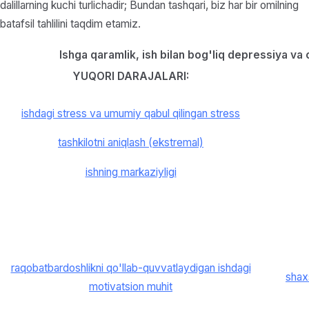
dalillarning kuchi turlichadir; Bundan tashqari, biz har bir omilning
batafsil tahlilini taqdim etamiz.
Ishga qaramlik, ish bilan bog'liq depressiya va 
YUQORI DARAJALARI:
ishdagi stress va umumiy qabul qilingan stress
tashkilotni aniqlash (ekstremal)
ishning markaziyligi
raqobatbardoshlikni qo'llab-quvvatlaydigan ishdagi
shaxs
motivatsion muhit