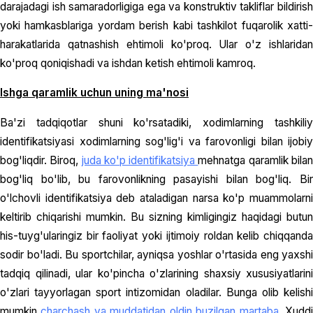
darajadagi ish samaradorligiga ega va konstruktiv takliflar bildirish
yoki hamkasblariga yordam berish kabi tashkilot fuqarolik xatti-
harakatlarida qatnashish ehtimoli ko'proq. Ular o'z ishlaridan
ko'proq qoniqishadi va ishdan ketish ehtimoli kamroq.
Ishga qaramlik uchun uning ma'nosi
Ba'zi tadqiqotlar shuni ko'rsatadiki, xodimlarning tashkiliy
identifikatsiyasi xodimlarning sog'lig'i va farovonligi bilan ijobiy
bog'liqdir. Biroq,
juda ko'p identifikatsiya
mehnatga qaramlik bila
bog'liq bo'lib, bu farovonlikning pasayishi bilan bog'liq. Bir
o'lchovli identifikatsiya deb ataladigan narsa ko'p muammolarni
keltirib chiqarishi mumkin. Bu sizning kimligingiz haqidagi butun
his-tuyg'ularingiz bir faoliyat yoki ijtimoiy roldan kelib chiqqanda
sodir bo'ladi. Bu sportchilar, ayniqsa yoshlar o'rtasida eng yaxshi
tadqiq qilinadi, ular ko'pincha o'zlarining shaxsiy xususiyatlarini
o'zlari tayyorlagan sport intizomidan oladilar. Bunga olib kelishi
mumkin
charchash va muddatidan oldin buzilgan martaba
. Xudd