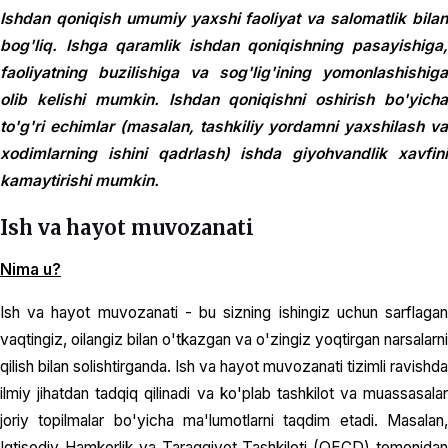
Ishdan qoniqish umumiy yaxshi faoliyat va salomatlik bilan
bog'liq. Ishga qaramlik ishdan qoniqishning pasayishiga,
faoliyatning buzilishiga va sog'lig'ining yomonlashishiga
olib kelishi mumkin. Ishdan qoniqishni oshirish bo'yicha
to'g'ri echimlar (masalan, tashkiliy yordamni yaxshilash va
xodimlarning ishini qadrlash) ishda giyohvandlik xavfini
kamaytirishi mumkin.
Ish va hayot muvozanati
Nima u?
Ish va hayot muvozanati - bu sizning ishingiz uchun sarflagan
vaqtingiz, oilangiz bilan o'tkazgan va o'zingiz yoqtirgan narsalarni
qilish bilan solishtirganda. Ish va hayot muvozanati tizimli ravishda
ilmiy jihatdan tadqiq qilinadi va ko'plab tashkilot va muassasalar
joriy topilmalar bo'yicha ma'lumotlarni taqdim etadi. Masalan,
Iqtisodiy Hamkorlik va Taraqqiyot Tashkiloti (OECD) tomonidan