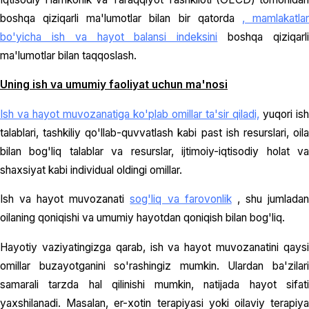
boshqa qiziqarli ma'lumotlar bilan bir qatorda
, mamlakatla
bo'yicha ish va hayot balansi indeksini
boshqa qiziqarl
ma'lumotlar bilan taqqoslash.
Uning ish va umumiy faoliyat uchun ma'nosi
Ish va hayot muvozanatiga ko'plab omillar ta'sir qiladi,
yuqori ish
talablari, tashkiliy qo'llab-quvvatlash kabi past ish resurslari, oila
bilan bog'liq talablar va resurslar, ijtimoiy-iqtisodiy holat va
shaxsiyat kabi individual oldingi omillar.
Ish va hayot muvozanati
sog'liq va farovonlik
, shu jumlada
oilaning qoniqishi va umumiy hayotdan qoniqish bilan bog'liq.
Hayotiy vaziyatingizga qarab, ish va hayot muvozanatini qaysi
omillar buzayotganini so'rashingiz mumkin. Ulardan ba'zilari
samarali tarzda hal qilinishi mumkin, natijada hayot sifati
yaxshilanadi. Masalan, er-xotin terapiyasi yoki oilaviy terapiya