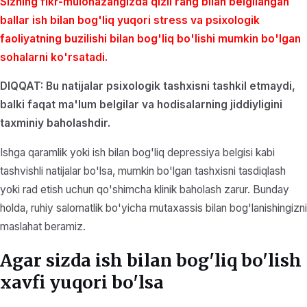
Sizning fikr-mulohazangizda qizil rang bilan belgilangan
ballar ish bilan bog'liq yuqori stress va psixologik
faoliyatning buzilishi bilan bog'liq bo'lishi mumkin bo'lgan
sohalarni ko'rsatadi.
DIQQAT: Bu natijalar psixologik tashxisni tashkil etmaydi,
balki faqat ma'lum belgilar va hodisalarning jiddiyligini
taxminiy baholashdir.
Ishga qaramlik yoki ish bilan bog'liq depressiya belgisi kabi
tashvishli natijalar bo'lsa, mumkin bo'lgan tashxisni tasdiqlash
yoki rad etish uchun qo'shimcha klinik baholash zarur. Bunday
holda, ruhiy salomatlik bo'yicha mutaxassis bilan bog'lanishingizni
maslahat beramiz.
Agar sizda ish bilan bog'liq bo'lish
xavfi yuqori bo'lsa