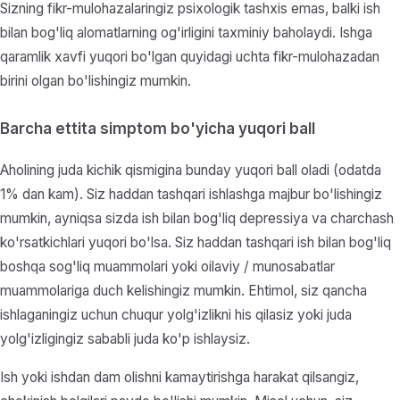
Sizning fikr-mulohazalaringiz psixologik tashxis emas, balki ish
bilan bog'liq alomatlarning og'irligini taxminiy baholaydi. Ishga
qaramlik xavfi yuqori bo'lgan quyidagi uchta fikr-mulohazadan
birini olgan bo'lishingiz mumkin.
Barcha ettita simptom bo'yicha yuqori ball
Aholining juda kichik qismigina bunday yuqori ball oladi (odatda
1% dan kam). Siz haddan tashqari ishlashga majbur bo'lishingiz
mumkin, ayniqsa sizda ish bilan bog'liq depressiya va charchash
ko'rsatkichlari yuqori bo'lsa. Siz haddan tashqari ish bilan bog'liq
boshqa sog'liq muammolari yoki oilaviy / munosabatlar
muammolariga duch kelishingiz mumkin. Ehtimol, siz qancha
ishlaganingiz uchun chuqur yolg'izlikni his qilasiz yoki juda
yolg'izligingiz sababli juda ko'p ishlaysiz.
Ish yoki ishdan dam olishni kamaytirishga harakat qilsangiz,