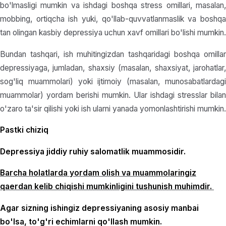
bo'lmasligi mumkin va ishdagi boshqa stress omillari, masalan,
mobbing, ortiqcha ish yuki, qo'llab-quvvatlanmaslik va boshqa
tan olingan kasbiy depressiya uchun xavf omillari bo'lishi mumkin.
Bundan tashqari, ish muhitingizdan tashqaridagi boshqa omillar
depressiyaga, jumladan, shaxsiy (masalan, shaxsiyat, jarohatlar,
sog'liq muammolari) yoki ijtimoiy (masalan, munosabatlardagi
muammolar) yordam berishi mumkin. Ular ishdagi stresslar bilan
o'zaro ta'sir qilishi yoki ish ularni yanada yomonlashtirishi mumkin.
Pastki chiziq
Depressiya jiddiy ruhiy salomatlik muammosidir.
Barcha holatlarda yordam olish va muammolaringiz
qaerdan kelib chiqishi mumkinligini tushunish muhimdir.
Agar sizning ishingiz depressiyaning asosiy manbai
bo'lsa, to'g'ri echimlarni qo'llash mumkin.