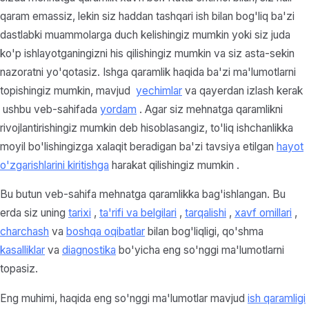
qaram emassiz, lekin siz haddan tashqari ish bilan bog'liq ba'zi
dastlabki muammolarga duch kelishingiz mumkin yoki siz juda
ko'p ishlayotganingizni his qilishingiz mumkin va siz asta-sekin
nazoratni yo'qotasiz. Ishga qaramlik haqida ba'zi ma'lumotlarni
topishingiz mumkin,
mavjud
yechimlar
va qayerdan izlash kerak
ushbu veb-sahifada
yordam
.
Agar siz mehnatga qaramlikni
rivojlantirishingiz mumkin deb hisoblasangiz, to'liq ishchanlikka
moyil bo'lishingizga xalaqit beradigan ba'zi tavsiya etilgan
hayot
o'zgarishlarini kiritishga
harakat qilishingiz mumkin
.
Bu butun veb-sahifa mehnatga qaramlikka bag'ishlangan. Bu
erda siz uning
tarixi
,
ta'rifi va belgilari
,
tarqalishi
,
xavf omillari
,
charchash
va
boshqa oqibatlar
bilan bog'liqligi, qo'shma
kasalliklar
va
diagnostika
bo'yicha eng so'nggi ma'lumotlarni
topasiz.
Eng muhimi, haqida eng so'nggi ma'lumotlar mavjud
ish qaramligi