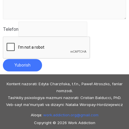
Telefon
Yuborish
Kontent nazorati: Edyta Charzńska, t.f.n., Paweł Atroszko, fanlar
nomzodi.
Tashkiliy psixologiya mazmuni nazorati: Cristian Balducci, PhD.
Veb-sayt ma'muriyati va dizayni: Natalia Woropay-Hordziejewicz
Aloqa:
work.addiction.org@
gmail.com
Copyright © 2026 Work Addiction