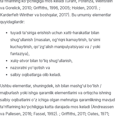
ta'riflarining ko'pchiligiga mos keladi (Grant, Potenza, Weinstein
va Gorelick, 2010; Griffiths, 1996, 2005; Holden, 2001). ;
Karderfelt-Winther va boshqalar, 2017). Bu umumiy elementlar
quyidagilardir:
tuyadi ta'siriga erishish uchun xatti-harakatlar bilan
shug'ullanish (masalan, og'riqni kamaytirish, ta'sirni
kuchaytirish, qo'zg'alish manipulyatsiyasi va / yoki
fantaziya),
xulq-atvor bilan to'liq shug'ullanish,
nazoratni yo'qotish va
salbiy oqibatlarga olib keladi.
Ushbu elementlar, shuningdek, ish bilan mashg'ul bo'lish /
majburlash yoki ishga qaramlik elementlarini va ortiqcha ishning
salbiy oqibatlarini o'z ichiga olgan mehnatga qaramlikning mavjud
ta'riflarining ko'pchiligiga katta darajada mos keladi (Andreassen
va Pallesen, 2016; Fassel, 1992). ; Griffiths, 2011; Oates, 1971;