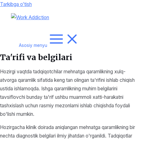
Tarkibga oʻtish
Asosiy menyu
Ta'rifi va belgilari
Hozirgi vaqtda tadqiqotchilar mehnatga qaramlikning xulq-
atvorga qaramlik sifatida keng tan olingan ta'rifini ishlab chiqish
ustida ishlamoqda. Ishga qaramlikning muhim belgilarini
tavsiflovchi bunday ta'rif ushbu muammoli xatti-harakatni
tashxislash uchun rasmiy mezonlarni ishlab chiqishda foydali
bo'lishi mumkin.
Hozirgacha klinik doirada aniqlangan mehnatga qaramlikning bir
nechta diagnostik belgilari ilmiy jihatdan o'rganildi. Tadqiqotlar