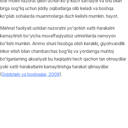
iste'molini nazorat qilish uchun ko'p kuch sarflaydi va shu bilan
birga sog'liq uchun jiddiy oqibatlarga olib keladi va boshqa
ko'plab sohalarda muammolarga duch kelishi mumkin. hayot.
Mehnat faoliyati ustidan nazoratni yo'qotish xatti-harakatni
kamaytirish bo'yicha muvaffaqiyatsiz urinishlarda namoyon
bo'lishi mumkin. Ammo shuni hisobga olish kerakki, giyohvandlik
inkor etish bilan chambarchas bog'liq va yordamga muhtoj
bo'lganlarning aksariyati bu haqiqatni hech qachon tan olmaydilar
yoki xatti-harakatlarini kamaytirishga harakat qilmaydilar
(
Goldstein va boshqalar, 2009
).