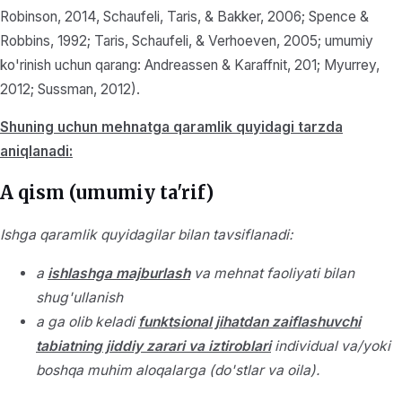
Robinson, 2014, Schaufeli, Taris, & Bakker, 2006; Spence &
Robbins, 1992; Taris, Schaufeli, & Verhoeven, 2005; umumiy
ko'rinish uchun qarang: Andreassen & Karaffnit, 201; Myurrey,
2012; Sussman, 2012).
Shuning uchun mehnatga qaramlik quyidagi tarzda
aniqlanadi:
A qism (umumiy ta'rif)
Ishga qaramlik quyidagilar bilan tavsiflanadi:
a
ishlashga majburlash
va mehnat faoliyati bilan
shug'ullanish
a ga olib keladi
funktsional jihatdan zaiflashuvchi
tabiatning jiddiy zarari va iztiroblari
individual va/yoki
boshqa muhim aloqalarga (do'stlar va oila).