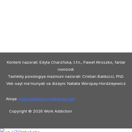
Kontent nazorati: Edyta Charzńska, t.f.n., Paweł Atroszko, fanlar
nomzodi.
Tashkiliy psixologiya mazmuni nazorati: Cristian Balducci, PhD.
Veb-sayt ma'muriyati va dizayni: Natalia Woropay-Hordziejewicz
Aloqa:
work.addiction.org@
gmail.com
Copyright © 2026 Work Addiction