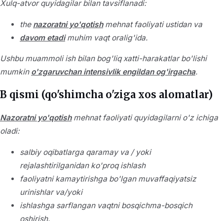
Xulq-atvor quyidagilar bilan tavsiflanadi:
the
nazoratni yo'qotish
mehnat faoliyati ustidan va
davom etadi
muhim vaqt oralig'ida.
Ushbu muammoli ish bilan bog'liq xatti-harakatlar bo'lishi
mumkin
o'zgaruvchan intensivlik engildan og'irgacha
.
B qismi (qo'shimcha o'ziga xos alomatlar)
Nazoratni yo'qotish
mehnat faoliyati quyidagilarni o'z ichiga
oladi:
salbiy oqibatlarga qaramay va / yoki
rejalashtirilganidan ko'proq ishlash
faoliyatni kamaytirishga bo'lgan muvaffaqiyatsiz
urinishlar va/yoki
ishlashga sarflangan vaqtni bosqichma-bosqich
oshirish.