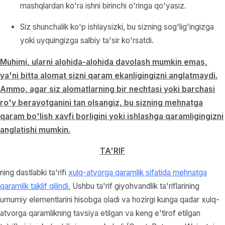
mashqlardan ko'ra ishni birinchi o'ringa qo'yasiz.
Siz shunchalik ko'p ishlaysizki, bu sizning sog'lig'ingizga
yoki uyquingizga salbiy ta'sir ko'rsatdi.
Muhimi, ularni alohida-alohida davolash mumkin emas,
ya'ni bitta alomat sizni qaram ekanligingizni anglatmaydi.
Ammo, agar siz alomatlarning bir nechtasi yoki barchasi
ro'y berayotganini tan olsangiz, bu sizning mehnatga
qaram bo'lish xavfi borligini yoki ishlashga qaramligingizni
anglatishi mumkin.
TA'RIF
ning dastlabki ta'rifi
xulq-atvorga qaramlik sifatida mehnatga
qaramlik taklif qilindi.
Ushbu ta'rif giyohvandlik ta'riflarining
umumiy elementlarini hisobga oladi va hozirgi kunga qadar xulq-
atvorga qaramlikning tavsiya etilgan va keng e'tirof etilgan