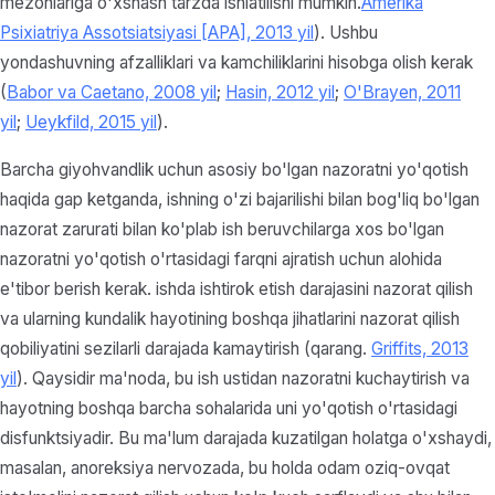
mezonlariga o'xshash tarzda ishlatilishi mumkin.
Amerika
Psixiatriya Assotsiatsiyasi [APA], 2013 yil
). Ushbu
yondashuvning afzalliklari va kamchiliklarini hisobga olish kerak
(
Babor va Caetano, 2008 yil
;
Hasin, 2012 yil
;
O'Brayen, 2011
yil
;
Ueykfild, 2015 yil
).
Barcha giyohvandlik uchun asosiy bo'lgan nazoratni yo'qotish
haqida gap ketganda, ishning o'zi bajarilishi bilan bog'liq bo'lgan
nazorat zarurati bilan ko'plab ish beruvchilarga xos bo'lgan
nazoratni yo'qotish o'rtasidagi farqni ajratish uchun alohida
e'tibor berish kerak. ishda ishtirok etish darajasini nazorat qilish
va ularning kundalik hayotining boshqa jihatlarini nazorat qilish
qobiliyatini sezilarli darajada kamaytirish (qarang.
Griffits, 2013
yil
). Qaysidir ma'noda, bu ish ustidan nazoratni kuchaytirish va
hayotning boshqa barcha sohalarida uni yo'qotish o'rtasidagi
disfunktsiyadir. Bu ma'lum darajada kuzatilgan holatga o'xshaydi,
masalan, anoreksiya nervozada, bu holda odam oziq-ovqat