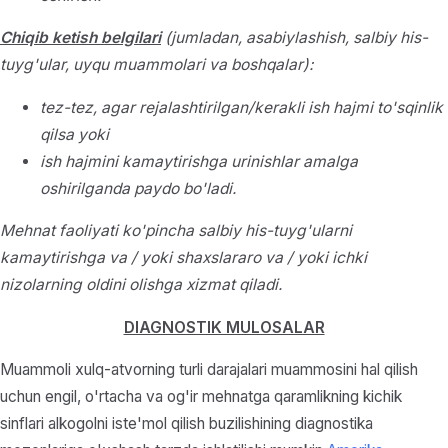
Chiqib ketish belgilari
(jumladan, asabiylashish, salbiy his-
tuyg'ular, uyqu muammolari va boshqalar):
tez-tez, agar rejalashtirilgan/kerakli ish hajmi to'sqinlik
qilsa yoki
ish hajmini kamaytirishga urinishlar amalga
oshirilganda paydo bo'ladi.
Mehnat faoliyati ko'pincha salbiy his-tuyg'ularni
kamaytirishga va / yoki shaxslararo va / yoki ichki
nizolarning oldini olishga xizmat qiladi.
DIAGNOSTIK MULOSALAR
Muammoli xulq-atvorning turli darajalari muammosini hal qilish
uchun engil, o'rtacha va og'ir mehnatga qaramlikning kichik
sinflari alkogolni iste'mol qilish buzilishining diagnostika