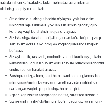
natijalari shuni ko'rsatadiki, bular mehnatga qaramlikni tan
olishning haqiqiy mezonlari:
Siz doimo o'z ishingiz haqida o'ylaysiz yoki har doim
ishingizni rejalashtirasiz yoki ishlash uchun qanday qilib
ko'proq vaqt bo'shatish haqida o'ylaysiz.
Siz ishlashga dastlab mo'ljallangandan ko'ra ko'proq vaqt
sarflaysiz yoki siz ko'proq va ko'proq ishlashga majbur
bo'lasiz.
Siz aybdorlik, tashvish, nochorlik va tushkunlik tuyg'ularini
kamaytirish uchun ishlaysiz yoki shaxsiy muammolaringizni
unutish uchun harakat qilasiz.
Boshqalar sizga ham, sizni ham, ularni ham tinglamasdan,
muvaffaqiyatsiz
ishni qisqartirishni buyurgan
ishlashga
sarflangan vaqtni qisqartirishga harakat qildi.
Agar sizga ishlash taqiqlangan bo'lsa, stressga tushasiz.
Siz sevimli mashg'ulotlaringiz, bo'sh vaqtingiz va jismoniy