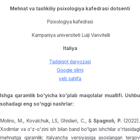
Mehnat va tashkiliy psixologiya kafedrasi dotsenti
Psixologiya kafedrasi
Kampaniya universiteti Luiji Vanvitelli
Italiya
Tadqiqot darvozasi
Google olimi
veb sahifa
Ishga qaramlik bo'yicha ko'plab maqolalar muallifi. Ushbu
sohadagi eng so'nggi nashrlar:
Molino, M., Kovalchuk, LS, Ghislieri, C., &
Spagnoli, P.
(2022)
Xodimlar va o'z-o'zini ish bilan band bo'lgan ishchilar o'rtasidagi
mehnatga qaramlik: italyancha versiyasiga asoslangan tergov