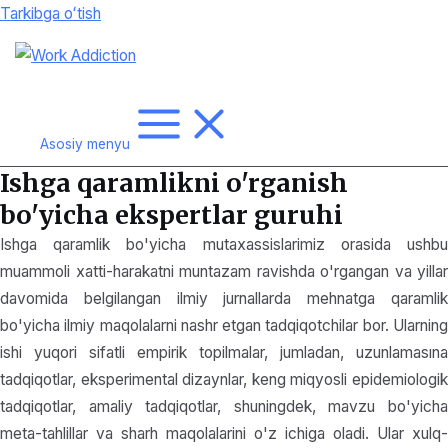
Tarkibga oʻtish
Asosiy menyu
Ishga qaramlikni o'rganish
bo'yicha ekspertlar guruhi
Ishga qaramlik bo'yicha mutaxassislarimiz orasida ushbu
muammoli xatti-harakatni muntazam ravishda o'rgangan va yillar
davomida belgilangan ilmiy jurnallarda mehnatga qaramlik
bo'yicha ilmiy maqolalarni nashr etgan tadqiqotchilar bor. Ularning
ishi yuqori sifatli empirik topilmalar, jumladan, uzunlamasına
tadqiqotlar, eksperimental dizaynlar, keng miqyosli epidemiologik
tadqiqotlar, amaliy tadqiqotlar, shuningdek, mavzu bo'yicha
meta-tahlillar va sharh maqolalarini o'z ichiga oladi. Ular xulq-