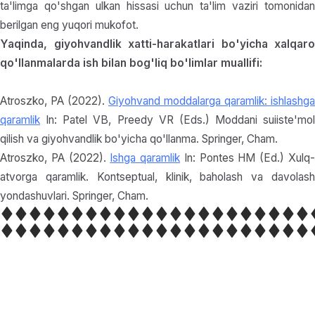
ta'limga qo'shgan ulkan hissasi uchun ta'lim vaziri tomonidan
berilgan eng yuqori mukofot.
Yaqinda, giyohvandlik xatti-harakatlari bo'yicha xalqaro
qo'llanmalarda ish bilan bog'liq bo'limlar muallifi:
Atroszko, PA (2022).
Giyohvand moddalarga qaramlik: ishlashga
qaramlik
In: Patel VB, Preedy VR (Eds.) Moddani suiiste'mol
qilish va giyohvandlik bo'yicha qo'llanma. Springer, Cham.
Atroszko, PA (2022).
Ishga qaramlik
In: Pontes HM (Ed.) Xulq
atvorga qaramlik. Kontseptual, klinik, baholash va davolash
yondashuvlari. Springer, Cham.