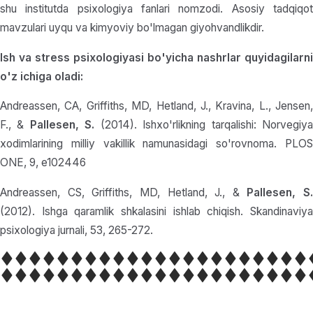
shu institutda psixologiya fanlari nomzodi. Asosiy tadqiqot
mavzulari uyqu va kimyoviy bo'lmagan giyohvandlikdir.
Ish va stress psixologiyasi bo'yicha nashrlar quyidagilarni
o'z ichiga oladi:
Andreassen, CA, Griffiths, MD, Hetland, J., Kravina, L., Jensen,
F., &
Pallesen, S.
(2014). Ishxo'rlikning tarqalishi: Norvegiy
xodimlarining milliy vakillik namunasidagi so'rovnoma. PLOS
ONE, 9, e102446
Andreassen, CS, Griffiths, MD, Hetland, J., &
Pallesen, S.
(2012). Ishga qaramlik shkalasini ishlab chiqish. Skandinaviya
psixologiya jurnali, 53, 265-272.