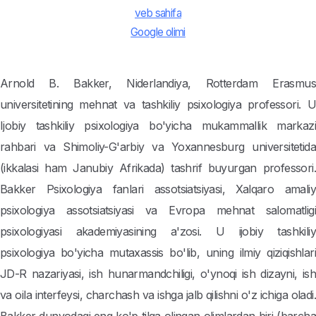
veb sahifa
Google olimi
Arnold B. Bakker, Niderlandiya, Rotterdam Erasmus
universitetining mehnat va tashkiliy psixologiya professori. U
Ijobiy tashkiliy psixologiya bo'yicha mukammallik markazi
rahbari va Shimoliy-G'arbiy va Yoxannesburg universitetida
(ikkalasi ham Janubiy Afrikada) tashrif buyurgan professori.
Bakker Psixologiya fanlari assotsiatsiyasi, Xalqaro amaliy
psixologiya assotsiatsiyasi va Evropa mehnat salomatligi
psixologiyasi akademiyasining a'zosi. U ijobiy tashkiliy
psixologiya bo'yicha mutaxassis bo'lib, uning ilmiy qiziqishlari
JD-R nazariyasi, ish hunarmandchiligi, o'ynoqi ish dizayni, ish
va oila interfeysi, charchash va ishga jalb qilishni o'z ichiga oladi.