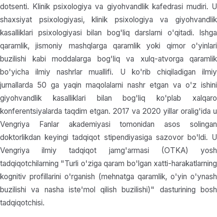
dotsenti. Klinik psixologiya va giyohvandlik kafedrasi mudiri. U
shaxsiyat psixologiyasi, klinik psixologiya va giyohvandlik
kasalliklari psixologiyasi bilan bog'liq darslarni o'qitadi. Ishga
qaramlik, jismoniy mashqlarga qaramlik yoki qimor o'yinlari
buzilishi kabi moddalarga bog'liq va xulq-atvorga qaramlik
bo'yicha ilmiy nashrlar muallifi. U ko'rib chiqiladigan ilmiy
jurnallarda 50 ga yaqin maqolalarni nashr etgan va o'z ishini
giyohvandlik kasalliklari bilan bog'liq ko'plab xalqaro
konferentsiyalarda taqdim etgan. 2017 va 2020 yillar oralig'ida u
Vengriya Fanlar akademiyasi tomonidan asos solingan
doktorlikdan keyingi tadqiqot stipendiyasiga sazovor bo'ldi. U
Vengriya ilmiy tadqiqot jamg'armasi (OTKA) yosh
tadqiqotchilarning "Turli o'ziga qaram bo'lgan xatti-harakatlarning
kognitiv profillarini o'rganish (mehnatga qaramlik, o'yin o'ynash
buzilishi va nasha iste'mol qilish buzilishi)" dasturining bosh
tadqiqotchisi.