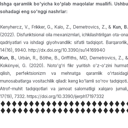
Ishga qaramlik bo'yicha ko'plab maqolalar muallifi. Ushbu
sohadagi eng so'nggi nashrlar:
Kenyhercz, V., Frikker, G., Kalo, Z., Demetrovics, Z., &
Kun, B
(2022). Disfunktsional oila mexanizmlari, ichkilashtirilgan ota-ona
qadriyatlari va ishdagi giyohvandlik: sifatli tadqiqot. Barqarorlik,
14(16), 9940. http://dx.doi.org/10.3390/su14169940
Kun, B.
, Urbán, R., Bőthe, B., Griffiths, MD, Demetrovics, Z., 
Kokönyei, G. (2020). Noto'g'ri fikr yuritish o'z-o'zini hurmat
qilish, perfektsionizm va mehnatga qaramlik o'rtasidagi
munosabatlarga vositachilik qiladi: keng ko'lamli so'rov tadqiqoti.
Atrof-muhit tadqiqotlari va jamoat salomatligi xalqaro jurnali,
17(19), 7332. https://doi.org/10.3390/ijerph17197332