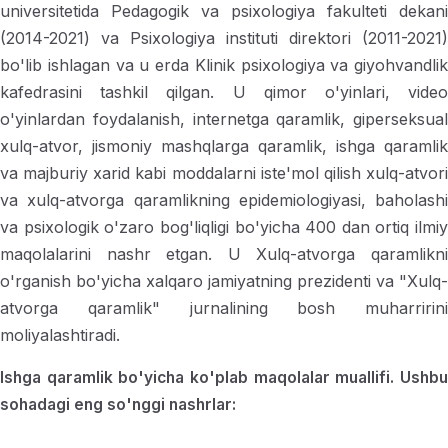
universitetida Pedagogik va psixologiya fakulteti dekani
(2014-2021) va Psixologiya instituti direktori (2011-2021)
bo'lib ishlagan va u erda Klinik psixologiya va giyohvandlik
kafedrasini tashkil qilgan. U qimor o'yinlari, video
o'yinlardan foydalanish, internetga qaramlik, giperseksual
xulq-atvor, jismoniy mashqlarga qaramlik, ishga qaramlik
va majburiy xarid kabi moddalarni iste'mol qilish xulq-atvori
va xulq-atvorga qaramlikning epidemiologiyasi, baholashi
va psixologik o'zaro bog'liqligi bo'yicha 400 dan ortiq ilmiy
maqolalarini nashr etgan. U Xulq-atvorga qaramlikni
o'rganish bo'yicha xalqaro jamiyatning prezidenti va "Xulq-
atvorga qaramlik" jurnalining bosh muharririni
moliyalashtiradi.
Ishga qaramlik bo'yicha ko'plab maqolalar muallifi. Ushbu
sohadagi eng so'nggi nashrlar: