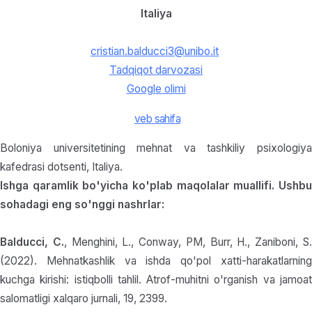
Italiya
cristian.balducci3@unibo.it
Tadqiqot darvozasi
Google olimi
veb sahifa
Boloniya universitetining mehnat va tashkiliy psixologiya
kafedrasi dotsenti, Italiya.
Ishga qaramlik bo'yicha ko'plab maqolalar muallifi. Ushbu
sohadagi eng so'nggi nashrlar:
Balducci, C.
, Menghini, L., Conway, PM, Burr, H., Zaniboni, S
(2022). Mehnatkashlik va ishda qo'pol xatti-harakatlarning
kuchga kirishi: istiqbolli tahlil. Atrof-muhitni o'rganish va jamoat
salomatligi xalqaro jurnali, 19, 2399.