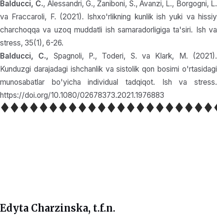
Balducci, C.
, Alessandri, G., Zaniboni, S., Avanzi, L., Borgogni, L
va Fraccaroli, F. (2021). Ishxo'rlikning kunlik ish yuki va hissiy
charchoqqa va uzoq muddatli ish samaradorligiga ta'siri. Ish va
stress, 35(1), 6-26.
Balducci, C.,
Spagnoli, P., Toderi, S. va Klark, M. (2021)
Kunduzgi darajadagi ishchanlik va sistolik qon bosimi o'rtasidagi
munosabatlar bo'yicha individual tadqiqot. Ish va stress.
https://doi.org/10.1080/02678373.2021.1976883
Edyta Charzinska, t.f.n.