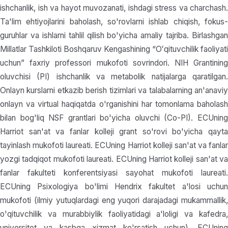
ishchanlik, ish va hayot muvozanati, ishdagi stress va charchash.
Ta'lim ehtiyojlarini baholash, so'rovlarni ishlab chiqish, fokus-
guruhlar va ishlarni tahlil qilish bo'yicha amaliy tajriba. Birlashgan
Millatlar Tashkiloti Boshqaruv Kengashining “Oʻqituvchilik faoliyati
uchun” faxriy professori mukofoti sovrindori. NIH Grantining
oluvchisi (PI) ishchanlik va metabolik natijalarga qaratilgan.
Onlayn kurslarni etkazib berish tizimlari va talabalarning an'anaviy
onlayn va virtual haqiqatda o'rganishini har tomonlama baholash
bilan bog'liq NSF grantlari bo'yicha oluvchi (Co-PI). ECUning
Harriot san'at va fanlar kolleji grant so'rovi bo'yicha qayta
tayinlash mukofoti laureati. ECUning Harriot kolleji san'at va fanlar
yozgi tadqiqot mukofoti laureati. ECUning Harriot kolleji san'at va
fanlar fakulteti konferentsiyasi sayohat mukofoti laureati.
ECUning Psixologiya bo'limi Hendrix fakultet a'losi uchun
mukofoti (ilmiy yutuqlardagi eng yuqori darajadagi mukammallik,
o'qituvchilik va murabbiylik faoliyatidagi a'loligi va kafedra,
universitet va kasbga xizmat ko'rsatish uchun). ECUning