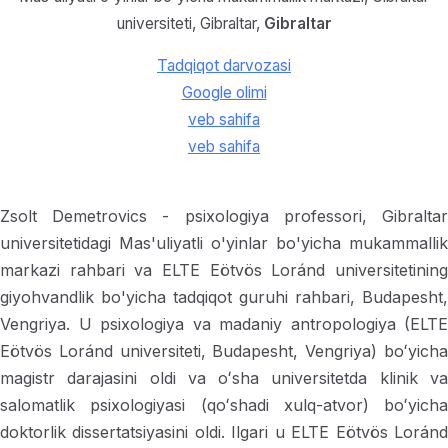
universiteti, Gibraltar,
Gibraltar
Tadqiqot darvozasi
Google olimi
veb sahifa
veb sahifa
Zsolt Demetrovics - psixologiya professori, Gibraltar
universitetidagi Mas'uliyatli o'yinlar bo'yicha mukammallik
markazi rahbari va ELTE Eötvös Loránd universitetining
giyohvandlik bo'yicha tadqiqot guruhi rahbari, Budapesht,
Vengriya. U psixologiya va madaniy antropologiya (ELTE
Eötvös Loránd universiteti, Budapesht, Vengriya) boʻyicha
magistr darajasini oldi va oʻsha universitetda klinik va
salomatlik psixologiyasi (qoʻshadi xulq-atvor) boʻyicha
doktorlik dissertatsiyasini oldi. Ilgari u ELTE Eötvös Loránd