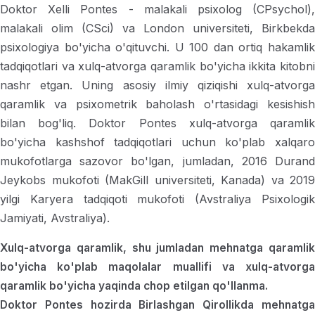
Doktor Xelli Pontes - malakali psixolog (CPsychol),
malakali olim (CSci) va London universiteti, Birkbekda
psixologiya bo'yicha o'qituvchi. U 100 dan ortiq hakamlik
tadqiqotlari va xulq-atvorga qaramlik bo'yicha ikkita kitobni
nashr etgan. Uning asosiy ilmiy qiziqishi xulq-atvorga
qaramlik va psixometrik baholash o'rtasidagi kesishish
bilan bog'liq. Doktor Pontes xulq-atvorga qaramlik
bo'yicha kashshof tadqiqotlari uchun ko'plab xalqaro
mukofotlarga sazovor bo'lgan, jumladan, 2016 Durand
Jeykobs mukofoti (MakGill universiteti, Kanada) va 2019
yilgi Karyera tadqiqoti mukofoti (Avstraliya Psixologik
Jamiyati, Avstraliya).
Xulq-atvorga qaramlik, shu jumladan mehnatga qaramlik
bo'yicha ko'plab maqolalar muallifi va xulq-atvorga
qaramlik bo'yicha yaqinda chop etilgan qo'llanma.
Doktor Pontes hozirda Birlashgan Qirollikda mehnatga