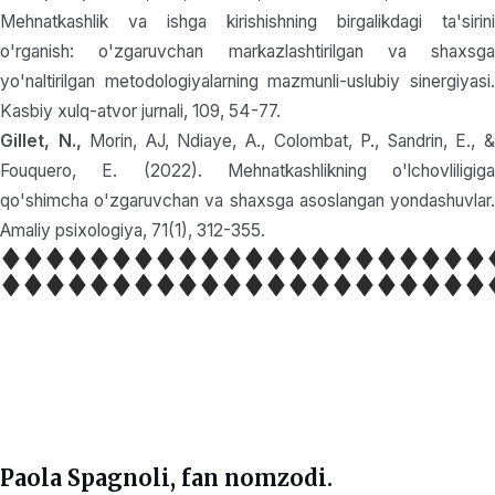
Mehnatkashlik va ishga kirishishning birgalikdagi ta'sirini
o'rganish: o'zgaruvchan markazlashtirilgan va shaxsga
yo'naltirilgan metodologiyalarning mazmunli-uslubiy sinergiyasi.
Kasbiy xulq-atvor jurnali, 109, 54-77.
Gillet, N.,
Morin, AJ, Ndiaye, A., Colombat, P., Sandrin, E., 
Fouquero, E. (2022). Mehnatkashlikning o'lchovliligiga
qo'shimcha o'zgaruvchan va shaxsga asoslangan yondashuvlar.
Amaliy psixologiya, 71(1), 312-355.
Paola Spagnoli
, fan nomzodi.