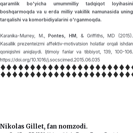
qaramlik bo'yicha umummilliy tadqiqot loyihasini
boshqarmoqda va u erda milliy vakillik namunasida uning
tarqalishi va komorbidiyalarini o'rganmoqda.
Karanika-Murrey, M.,
Pontes, HM
, & Griffiths, MD (2015)
Kasallik prezenteizmi affektiv-motivatsion holatlar orqali ishdan
qoniqishni aniqlaydi. Ijtimoiy fanlar va tibbiyot, 139, 100-106.
https://doi.org/10.1016/j.socscimed.2015.06.035
Nikolas Gillet, fan nomzodi.