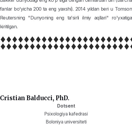
Bakker dunyodagi eng ko'p tilga olingan olimlardan biri (barcha
fanlar bo'yicha 200 ta eng yaxshi). 2014 yildan beri u Tomson
Reutersning "Dunyoning eng ta'sirli ilmiy aqllari" ro'yxatiga
kiritilgan.
Cristian Balducci, PhD.
Dotsent
Psixologiya kafedrasi
Boloniya universiteti