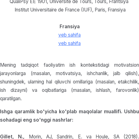
QualiPsy EE 1901, Université de Tours, Tours, Frantsiya
Institut Universitaire de France (IUF), Pari
s,
Fransiya
Fransiya
veb sahifa
veb sahifa
Mening tadqiqot faoliyatim ish kontekstidagi motivatsion
jarayonlarga (masalan, motivatsiya, ishchanlik, jalb qilish),
shuningdek, ularning hal qiluvchi omillariga (masalan, etakchilik,
ish dizayni) va oqibatlariga (masalan, ishlash, farovonlik)
qaratilgan.
Ishga qaramlik bo'yicha ko'plab maqolalar muallifi. Ushbu
sohadagi eng so'nggi nashrlar:
Gillet, N.,
Morin, AJ, Sandrin, E. va Houle, SA (2018)