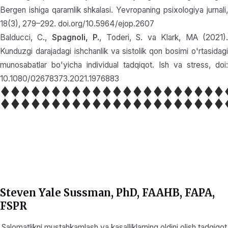
Bergen ishiga qaramlik shkalasi. Yevropaning psixologiya jurnali,
18(3), 279–292. doi.org/10.5964/ejop.2607
Balducci, C.,
Spagnoli, P.
, Toderi, S. va Klark, MA (2021)
Kunduzgi darajadagi ishchanlik va sistolik qon bosimi o'rtasidagi
munosabatlar bo'yicha individual tadqiqot. Ish va stress, doi:
10.1080/02678373.2021.1976883
Steven Yale Sussman, PhD, FAAHB, FAPA,
FSPR
Salomatlikni mustahkamlash va kasalliklarning oldini olish tadqiqot