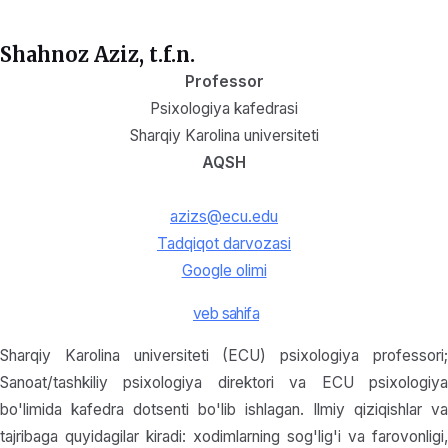
Shahnoz Aziz, t.f.n.
Professor
Psixologiya kafedrasi
Sharqiy Karolina universiteti
AQSH
azizs@ecu.edu
Tadqiqot darvozasi
Google olimi
veb sahifa
Sharqiy Karolina universiteti (ECU) psixologiya professori;
Sanoat/tashkiliy psixologiya direktori va ECU psixologiya
bo'limida kafedra dotsenti bo'lib ishlagan. Ilmiy qiziqishlar va
tajribaga quyidagilar kiradi: xodimlarning sog'lig'i va farovonligi,