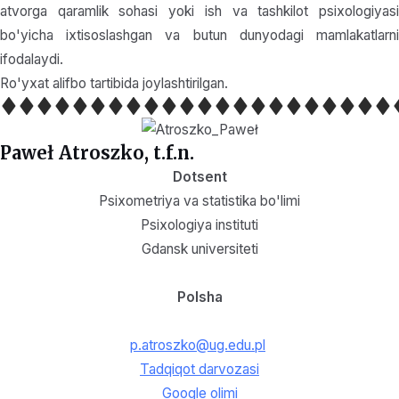
atvorga qaramlik sohasi yoki ish va tashkilot psixologiyasi
bo'yicha ixtisoslashgan va butun dunyodagi mamlakatlarni
ifodalaydi.
Ro'yxat alifbo tartibida joylashtirilgan.
Paweł Atroszko, t.f.n.
Dotsent
Psixometriya va statistika bo'limi
Psixologiya instituti
Gdansk universiteti
Polsha
p.atroszko@ug.edu.pl
Tadqiqot darvozasi
Google olimi