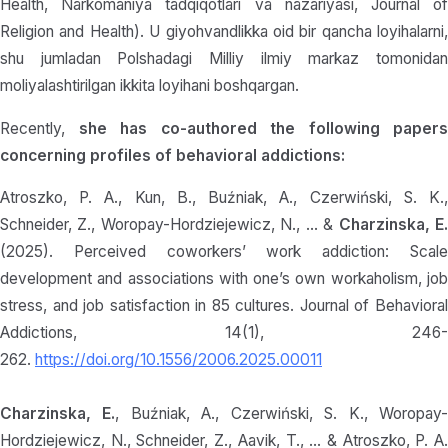
Health, Narkomaniya tadqiqotlari va nazariyasi, Journal of
Religion and Health). U giyohvandlikka oid bir qancha loyihalarni,
shu jumladan Polshadagi Milliy ilmiy markaz tomonidan
moliyalashtirilgan ikkita loyihani boshqargan.
Recently,
she has co-authored the following papers
concerning profiles of behavioral addictions:
Atroszko, P. A., Kun, B., Buźniak, A., Czerwiński, S. K.,
Schneider, Z., Woropay-Hordziejewicz, N., … &
Charzinska, E
(2025). Perceived coworkers’ work addiction: Scale
development and associations with one’s own workaholism, job
stress, and job satisfaction in 85 cultures. Journal of Behavioral
Addictions, 14(1), 246-
262.
https://doi.org/10.1556/2006.2025.00011
Charzinska, E.
, Buźniak, A., Czerwiński, S. K., Woropay
Hordziejewicz, N., Schneider, Z., Aavik, T., … & Atroszko, P. A.