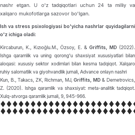
nashr etgan. U o'z tadqiqotlari uchun 24 ta milliy va
xalqaro mukofotlarga sazovor bo'lgan.
Ish va stress psixologiyasi bo'yicha nashrlar quyidagilarni
o'z ichiga oladi:
Kircaburun, K., Kızıoğlu.M., Özsoy, E. &
Griffits, MD
(2022).
Ishga qaramlik va uning qorong'u shaxsiyat xususiyatlari bilan
aloqasi: xususiy sektor xodimlari bilan kesma tadqiqot. Xalqaro
ruhiy salomatlik va giyohvandlik jurnali, Advance onlayn nashri
Kun, B., Takacs, ZK, Richman, MJ,
Griffits, MD
& Demetrovics
Z. (2020). Ishga qaramlik va shaxsiyat: meta-analitik tadqiqot.
Xulq-atvorga qaramlik jurnali, 9, 945-966.