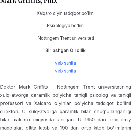
Mark Griffits, PhD.
Xalqaro oʻyin tadqiqot boʻlimi
Psixologiya bo'limi
Nottingem Trent universiteti
Birlashgan Qirollik
veb sahifa
veb sahifa
Doktor Mark Griffits - Nottingem Trent universitetining
xulq-atvorga qaramlik bo'yicha taniqli psixolog va taniqli
professori va Xalqaro o'yinlar bo'yicha tadqiqot bo'limi
direktori. U xulq-atvorga qaramlik bilan shug'ullanganligi
bilan xalqaro miqyosda tanilgan. U 1350 dan ortiq ilmiy
maqolalar, oltita kitob va 190 dan ortiq kitob bo'limlarini