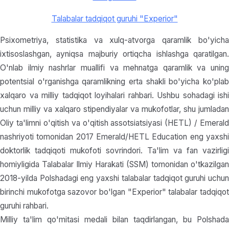
Talabalar tadqiqot guruhi "Experior"
Psixometriya, statistika va xulq-atvorga qaramlik bo'yicha
ixtisoslashgan, ayniqsa majburiy ortiqcha ishlashga qaratilgan.
O'nlab ilmiy nashrlar muallifi va mehnatga qaramlik va uning
potentsial o'rganishga qaramlikning erta shakli bo'yicha ko'plab
xalqaro va milliy tadqiqot loyihalari rahbari. Ushbu sohadagi ishi
uchun milliy va xalqaro stipendiyalar va mukofotlar, shu jumladan
Oliy ta'limni o'qitish va o'qitish assotsiatsiyasi (HETL) / Emerald
nashriyoti tomonidan 2017 Emerald/HETL Education eng yaxshi
doktorlik tadqiqoti mukofoti sovrindori. Ta'lim va fan vazirligi
homiyligida Talabalar Ilmiy Harakati (SSM) tomonidan o'tkazilgan
2018-yilda Polshadagi eng yaxshi talabalar tadqiqot guruhi uchun
birinchi mukofotga sazovor bo'lgan "Experior" talabalar tadqiqot
guruhi rahbari.
Milliy ta'lim qo'mitasi medali bilan taqdirlangan, bu Polshada