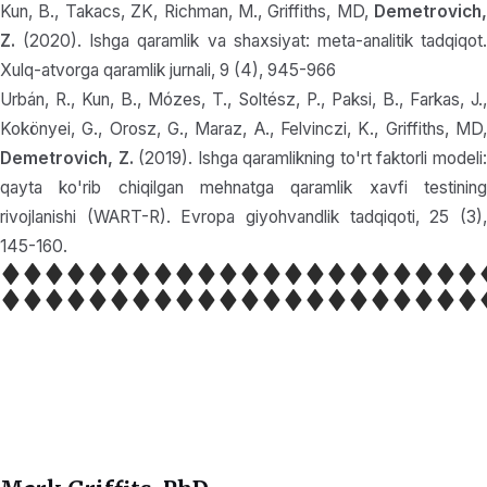
Kun, B., Takacs, ZK, Richman, M., Griffiths, MD,
Demetrovich,
Z.
(2020). Ishga qaramlik va shaxsiyat: meta-analitik tadqiqot.
Xulq-atvorga qaramlik jurnali, 9 (4), 945-966
Urbán, R., Kun, B., Mózes, T., Soltész, P., Paksi, B., Farkas, J.,
Kokönyei, G., Orosz, G., Maraz, A., Felvinczi, K., Griffiths, MD,
Demetrovich, Z.
(2019). Ishga qaramlikning to'rt faktorli modeli
qayta ko'rib chiqilgan mehnatga qaramlik xavfi testining
rivojlanishi (WART-R). Evropa giyohvandlik tadqiqoti, 25 (3),
145-160.