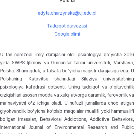
Polsha
edyta.charzynska@uj.edu.pl
Tadqiqot darvozasi
Google olimi
U fan nomzodi ilmiy darajasini oldi. psixologiya bo'yicha 2016
yilda SWPS Ijtimoiy va Gumanitar fanlar universiteti, Varshava,
Polsha. Shuningdek, u falsafa bo'yicha magistr darajasiga ega. U
Polshaning Katovitse shahridagi Sileziya universitetining
psixologiya kafedrasi dotsenti. Uning tadqiqot va o'qituvchilik
qiziqishlari asosan modda va xulq-atvorga qaramlik, farovonlik va
ma'naviyatni o'z ichiga oladi. U nufuzli jurnallarda chop etilgan
giyohvandlik bo'yicha ko'plab maqolalar muallifi yoki hammuallifi
bo'lgan (masalan, Behavioral Addictions, Addictive Behaviors,
International Journal of Environmental Research and Public