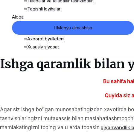
Talabalar va talabalar tashkilotlari
Tegishli loyihalar
Aloqa
Menyu almashish
Axborot byulleteni
Xususiy siyosat
Ishga qaramlik bilan
Bu sahifa ha
Quyida siz 
Agar siz ishga bo'lgan munosabatingizdan xavotirda bo'ls
tashvishlaringizni mutaxassis bilan maslahatlashmoqchi
mamlakatingizni toping va u erda topasiz
giyohvandlik 