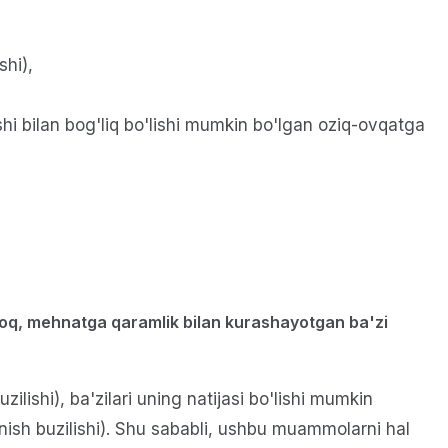
shi),
ilishi bilan bog'liq bo'lishi mumkin bo'lgan oziq-ovqatga
oq, mehnatga qaramlik bilan kurashayotgan ba'zi
lishi), ba'zilari uning natijasi bo'lishi mumkin
ish buzilishi). Shu sababli, ushbu muammolarni hal