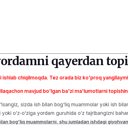
 yordamni qayerdan to
li ishlab chiqilmoqda. Tez orada biz ko'proq yangilaym
allaqachon mavjud bo'lgan ba'zi ma'lumotlarni topishi
angiz, sizda ish bilan bog'liq muammolar yoki ish bilan 
 yoki o'z-o'ziga yordam guruhida o'z tajribangizni baha
bilan bog'liq muammolarni, shu jumladan ishdagi giyohvan