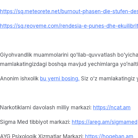
https://sq.meteorete.net/burnout-phasen-die-stufen-d
https://sq.reoveme.com/rendesia-e-punes-dhe-ekuilibri
Giyohvandlik muammolarini qo'llab-quvvatlash bo'yich
mamlakatingizdagi boshqa mavjud yechimlarga yoʻnalti
Anonim ishxolik
bu yerni bosing.
Siz o'z mamlakatingiz y
Narkotiklarni davolash milliy markazi:
https://ncat.am
Sigma Med tibbiyot markazi:
https://areg.am/sigmamed
AYG Psixologik Xizmatlar Markazi:
https://hogeban.am