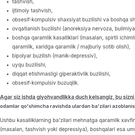
tashvish,
ijtimoiy tashvish,
obsesif-kompulsiv shaxsiyat buzilishi va boshqa sh
ovqatlanish buzilishi (anoreksiya nervoza, bulimiy
boshqa qaramlik kasalliklari (masalan, spirtli ichimli
qaramlik, xaridga qaramlik / majburiy sotib olish),
bipolyar buzilish (manik-depressiv),
uyqu buzilishi,
diqqat etishmasligi giperaktivlik buzilishi,
obsesif-kompulsiv buzuqlik.
Agar siz ishda giyohvandlikka duch kelsangiz, bu sizn
odamlar qo'shimcha ravishda ulardan ba'zilari azoblani
Ushbu kasalliklarning ba'zilari mehnatga qaramlik xavfin
(masalan, tashvish yoki depressiya), boshqalari esa um