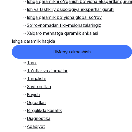
Ishga qaramlikni o'rganish bo'yicha ekspertlar guruhi
Ish va tashkiliy psixologiya ekspertlar guruhi
Ishga qaramlik bo'yicha global so'rov
So'rovnomadan fikr-mulohazalaringiz
Xalqaro mehnatga qaramlik shkalasi
Ishga qaramlik haqida
Menyu almashish
Tarix
Ta'riflar va alomatlar
Tarqalishi
Xavf omillari
Kuyish
Oqibatlari
Birgalikda kasallik
Diagnostika
Adabiyot