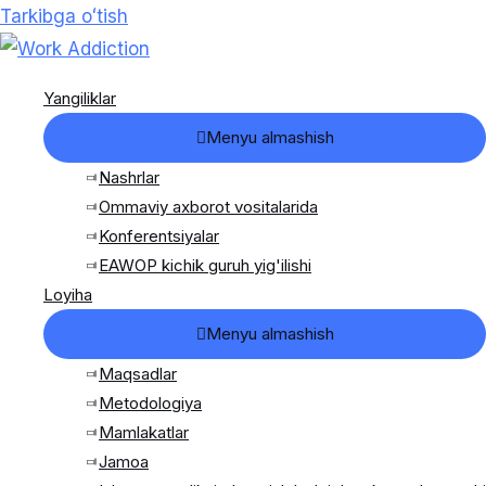
Tarkibga oʻtish
Yangiliklar
Menyu almashish
Nashrlar
Ommaviy axborot vositalarida
Konferentsiyalar
EAWOP kichik guruh yig'ilishi
Loyiha
Menyu almashish
Maqsadlar
Metodologiya
Mamlakatlar
Jamoa