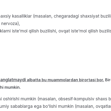
axsiy kasalliklar (masalan, chegaradagi shaxsiyat buzili
a nervoza),
klarni iste'mol qilish buzilishi, ovqat iste'mol qilish buz
i anglatmaydi
albatta
bu muammolardan birortasi bor.
Bir
shi mumkin.
i oshirishi mumkin (masalan, obsesif-kompulsiv shaxs buzi
umiy sabablarga ega bo'lishi mumkin (masalan, ovqatlan