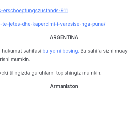
es-erschoepfungszustands-911
t-te-jetes-dhe-kapercimi-i-varesise-nga-puna/
ARGENTINA
a hukumat sahifasi
bu yerni bosing
.
Bu sahifa sizni muay
rishi mumkin.
oki tilingizda guruhlarni topishingiz mumkin.
Armaniston