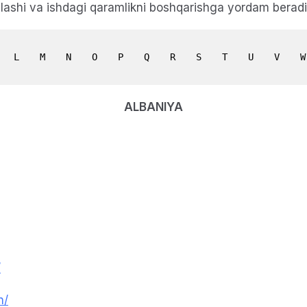
ilashi va ishdagi qaramlikni boshqarishga yordam beradi
L
M
N
O
P
Q
R
S
T
U
V
W
ALBANIYA
/
n/