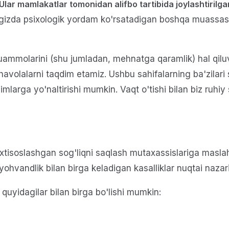
Ular mamlakatlar tomonidan alifbo tartibida joylashtirilga
ingizda psixologik yordam ko'rsatadigan boshqa muassasa,
ammolarini (shu jumladan, mehnatga qaramlik) hal qiluv
 havolalarni taqdim etamiz. Ushbu sahifalarning ba'zilar
rga yo'naltirishi mumkin. Vaqt o'tishi bilan biz ruhiy 
xtisoslashgan sog'liqni saqlash mutaxassislariga masla
yohvandlik bilan birga keladigan kasalliklar nuqtai nazar
 quyidagilar bilan birga bo'lishi mumkin: