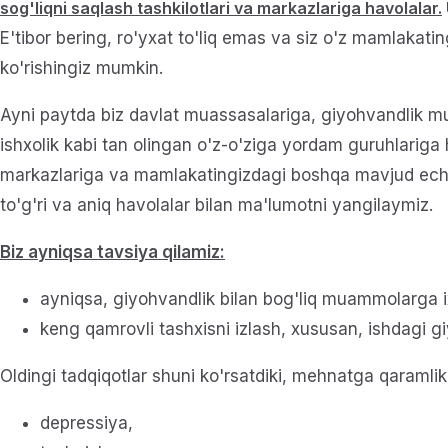
sog'liqni saqlash tashkilotlari va markazlariga havolalar.
E'tibor bering, ro'yxat to'liq emas va siz o'z mamlakat
ko'rishingiz mumkin.
Ayni paytda biz davlat muassasalariga, giyohvandlik mu
ishxolik kabi tan olingan o'z-o'ziga yordam guruhlariga
markazlariga va mamlakatingizdagi boshqa mavjud echimla
to'g'ri va aniq havolalar bilan ma'lumotni yangilaymiz.
Biz ayniqsa tavsiya qilamiz:
ayniqsa, giyohvandlik bilan bog'liq muammolarga i
keng qamrovli tashxisni izlash, xususan, ishdagi gi
Oldingi tadqiqotlar shuni ko'rsatdiki, mehnatga qaramlik
depressiya,