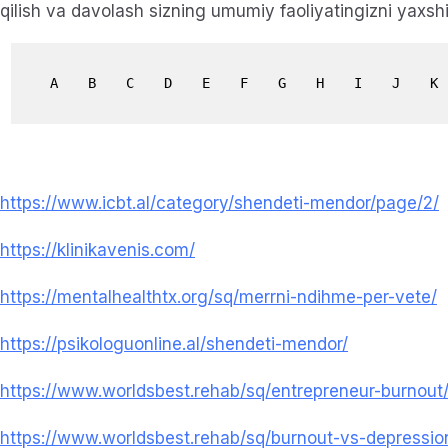
qilish va davolash sizning umumiy faoliyatingizni yaxsh
A
B
C
D
E
F
G
H
I
J
K
https://www.icbt.al/category/shendeti-mendor/page/2/
https://klinikavenis.com/
https://mentalhealthtx.org/sq/merrni-ndihme-per-vete/
https://psikologuonline.al/shendeti-mendor/
https://www.worldsbest.rehab/sq/entrepreneur-burnout
https://www.worldsbest.rehab/sq/burnout-vs-depressio