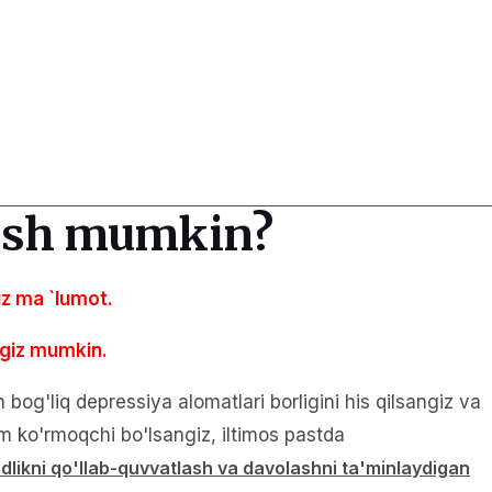
pish mumkin?
iz
ma `lumot.
ngiz mumkin.
bog'liq depressiya alomatlari borligini his qilsangiz va
m ko'rmoqchi bo'lsangiz, iltimos pastda
dlikni qo'llab-quvvatlash va davolashni ta'minlaydigan