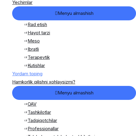
Yechimlar
Menyu almashish
Rad etish
Hayot tarzi
Meso
Ibratli
Terapevtik
Kutishlar
Yordam toping
Hamkorlik qilishni xohlaysizmi?
Menyu almashish
OAV
Tashkilotlar
Tadqiqotchilar
Professionallar