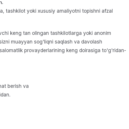
n.
 tashkilot yoki xususiy amaliyotni topishni afzal
chi keng tan olingan tashkilotlarga yoki anonim
i sizni muayyan sog'liqni saqlash va davolash
salomatlik provayderlarining keng doirasiga to'g'ridan-
hat berish va
idan.