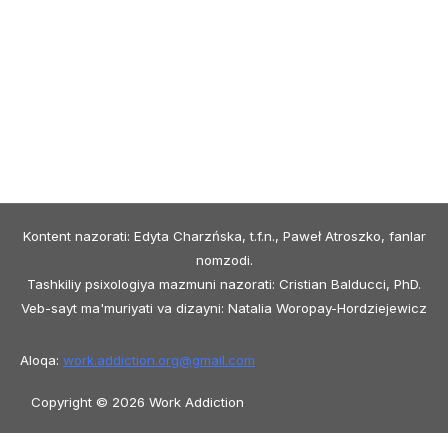
Kontent nazorati: Edyta Charzńska, t.f.n., Paweł Atroszko, fanlar
nomzodi.
Tashkiliy psixologiya mazmuni nazorati: Cristian Balducci, PhD.
Veb-sayt ma'muriyati va dizayni: Natalia Woropay-Hordziejewicz
Aloqa:
work.addiction.org@
gmail.com
Copyright © 2026 Work Addiction