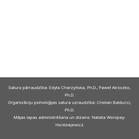
Satura pārraudzība: Edyta Charzyńska, Ph.D., Paweł Atroszko,
Ph.D.
Organizāciju psiholoģijas satura uzraudzība: Cristian Balducci,
Ph.D.
Mājas lapas administrēšana un dizains: Natalia Woropay-
Hordziejewicz