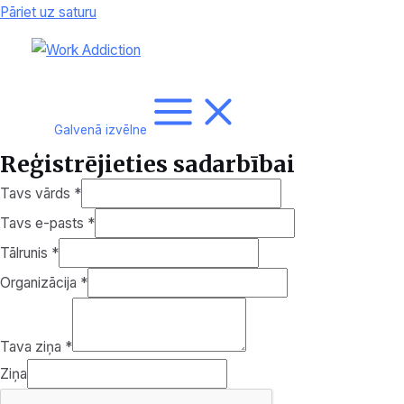
Pāriet uz saturu
Galvenā izvēlne
Reģistrējieties sadarbībai
Tavs vārds
*
Tavs e-pasts
*
Tālrunis
*
Organizācija
*
Tava ziņa
*
Ziņa