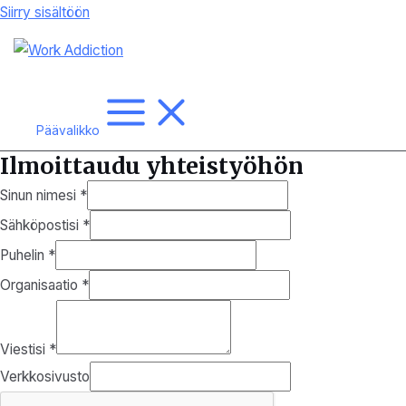
Siirry sisältöön
Päävalikko
Ilmoittaudu yhteistyöhön
Sinun nimesi
*
Sähköpostisi
*
Puhelin
*
Organisaatio
*
Viestisi
*
Verkkosivusto