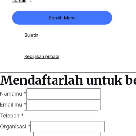
Kontak
Beralih Menu
Buletin
Kebijakan pribadi
Mendaftarlah untuk b
Namamu
*
Email mu
*
Telepon
*
Organisasi
*