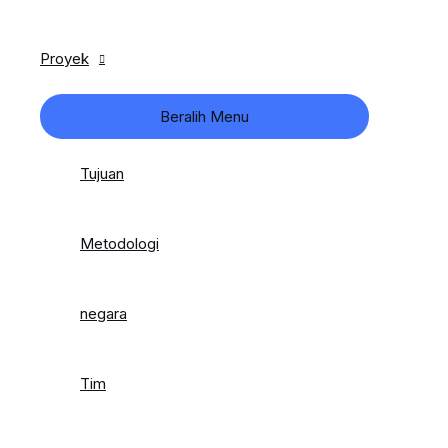
Proyek
Beralih Menu
Tujuan
Metodologi
negara
Tim