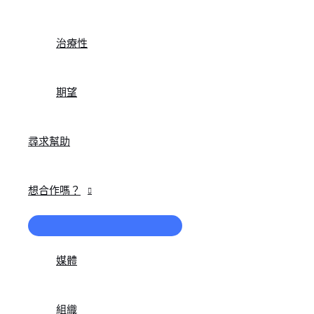
治療性
期望
尋求幫助
想合作嗎？
菜
單
切
媒體
換
組織