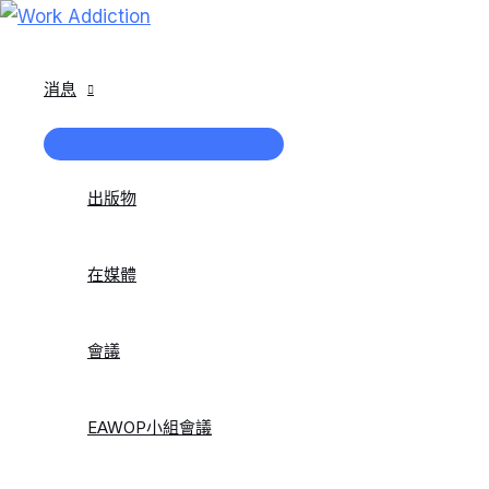
跳
到
內
消息
容
菜
單
切
出版物
換
在媒體
會議
EAWOP小組會議