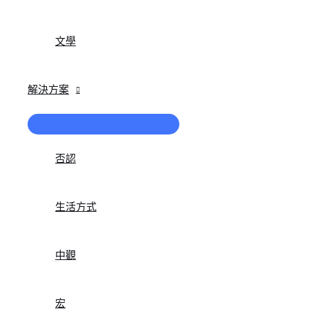
文學
解決方案
菜
單
切
否認
換
生活方式
中觀
宏