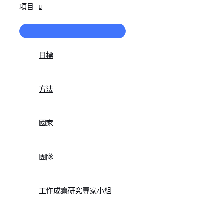
項目
菜
單
切
目標
換
方法
國家
團隊
工作成癮研究專家小組