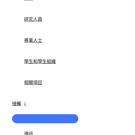
研究人員
專業人士
學生和學生組織
相關項目
接觸
菜
單
切
通訊
換