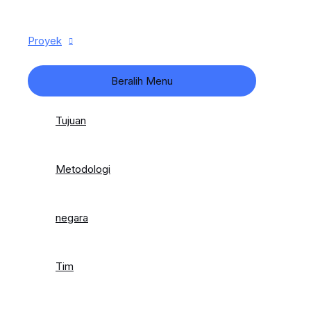
Proyek
Beralih Menu
Tujuan
Metodologi
negara
Tim