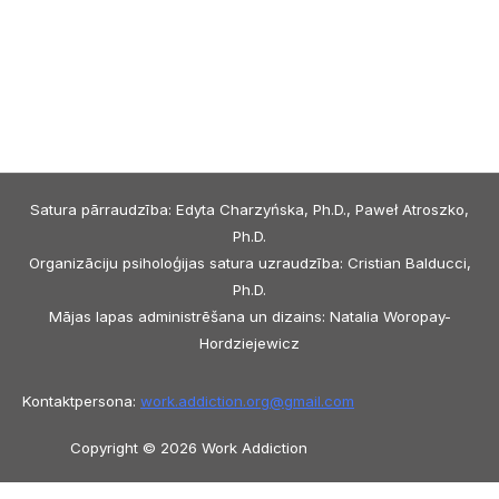
Satura pārraudzība: Edyta Charzyńska, Ph.D., Paweł Atroszko,
Ph.D.
Organizāciju psiholoģijas satura uzraudzība: Cristian Balducci,
Ph.D.
Mājas lapas administrēšana un dizains: Natalia Woropay-
Hordziejewicz
Kontaktpersona:
work.addiction.org@
gmail.com
Copyright © 2026 Work Addiction