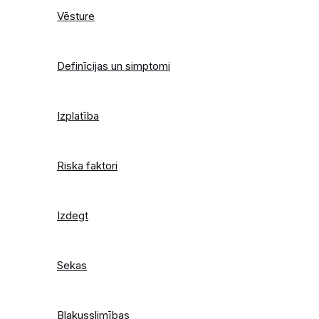
Vēsture
Definīcijas un simptomi
Izplatība
Riska faktori
Izdegt
Sekas
Blakusslimības