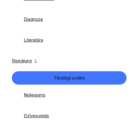
Diagnoze
Literatūra
Risinājumi
Pārslēgt izvēlni
Noliegums
Dzīvesveids