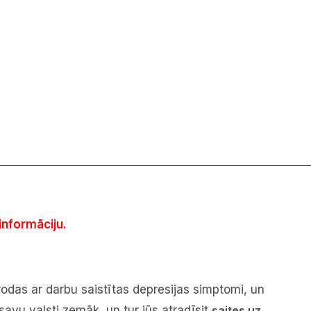
informāciju.
rodas ar darbu saistītas depresijas simptomi, un
savu valsti zemāk, un tur jūs atradīsit
saites uz