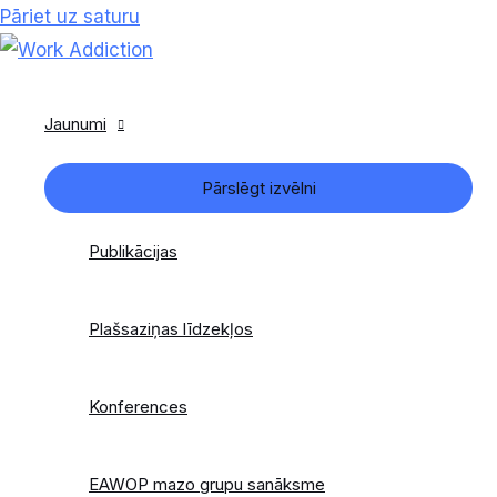
Pāriet uz saturu
Jaunumi
Pārslēgt izvēlni
Publikācijas
Plašsaziņas līdzekļos
Konferences
EAWOP mazo grupu sanāksme