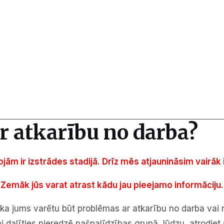
r atkarību no darba?
rojām ir izstrādes stadijā. Drīz mēs atjaunināsim vairāk
Zemāk jūs varat atrast kādu jau pieejamo informāciju.
, ka jums varētu būt problēmas ar atkarību no darba vai 
 dalīties pieredzē pašpalīdzības grupā, lūdzu, atrodiet 