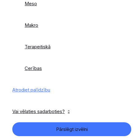
Meso
Makro
Terapeitiskā
Cerības
Atrodiet palīdzību
Vai vēlaties sadarboties?
Pārslēgt izvēlni