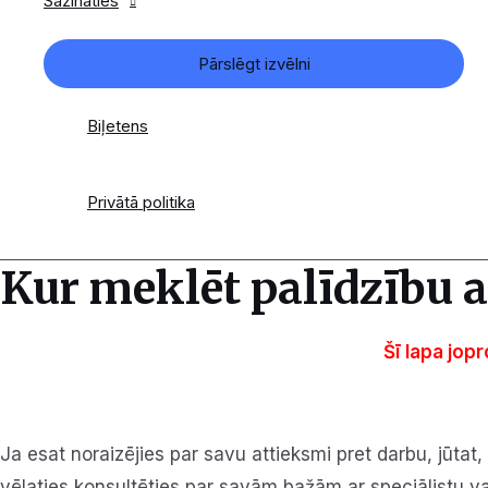
Sazināties
Pārslēgt izvēlni
Biļetens
Privātā politika
Kur meklēt palīdzību a
Šī lapa jop
Ja esat noraizējies par savu attieksmi pret darbu, jūtat
vēlaties konsultēties par savām bažām ar speciālistu vai