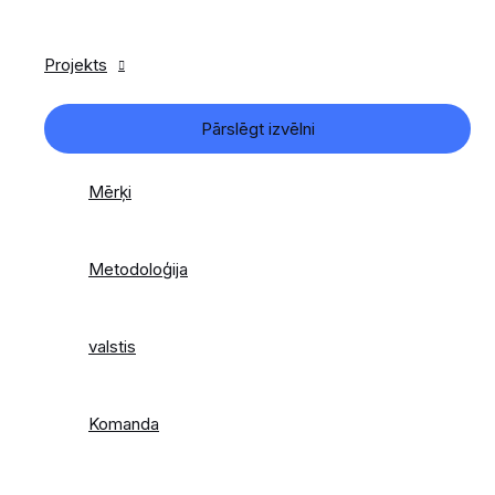
Projekts
Pārslēgt izvēlni
Mērķi
Metodoloģija
valstis
Komanda