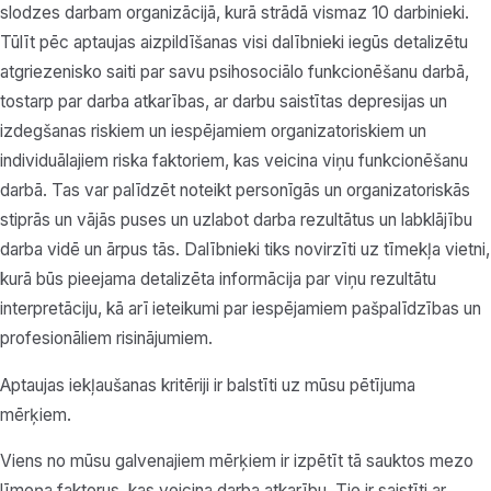
slodzes darbam organizācijā, kurā strādā vismaz 10 darbinieki.
Tūlīt pēc aptaujas aizpildīšanas visi dalībnieki iegūs detalizētu
atgriezenisko saiti par savu psihosociālo funkcionēšanu darbā,
tostarp par darba atkarības, ar darbu saistītas depresijas un
izdegšanas riskiem un iespējamiem organizatoriskiem un
individuālajiem riska faktoriem, kas veicina viņu funkcionēšanu
darbā. Tas var palīdzēt noteikt personīgās un organizatoriskās
stiprās un vājās puses un uzlabot darba rezultātus un labklājību
darba vidē un ārpus tās. Dalībnieki tiks novirzīti uz tīmekļa vietni,
kurā būs pieejama detalizēta informācija par viņu rezultātu
interpretāciju, kā arī ieteikumi par iespējamiem pašpalīdzības un
profesionāliem risinājumiem.
Aptaujas iekļaušanas kritēriji ir balstīti uz mūsu pētījuma
mērķiem.
Viens no mūsu galvenajiem mērķiem ir izpētīt tā sauktos mezo
līmeņa faktorus, kas veicina darba atkarību. Tie ir saistīti ar