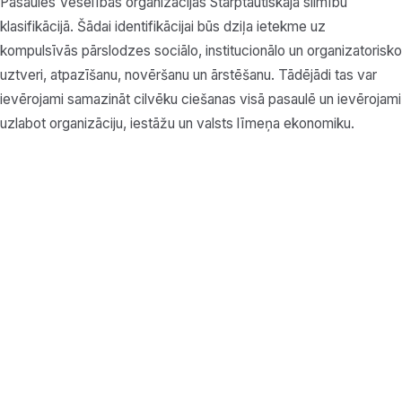
Pasaules Veselības organizācijas Starptautiskajā slimību
klasifikācijā. Šādai identifikācijai būs dziļa ietekme uz
kompulsīvās pārslodzes sociālo, institucionālo un organizatorisko
uztveri, atpazīšanu, novēršanu un ārstēšanu. Tādējādi tas var
ievērojami samazināt cilvēku ciešanas visā pasaulē un ievērojami
uzlabot organizāciju, iestāžu un valsts līmeņa ekonomiku.