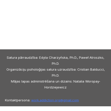
Satura pārraudzība: Edyta Charzyńska, Ph.D., Paweł Atroszko,
Ph.D.
Organizāciju psiholoģijas satura uzraudzība: Cristian Balducci,
Ph.D.
Mājas lapas administrēšana un dizains: Natalia Woropay-
Hordziejewicz
Kontaktpersona:
work.addiction.org@
gmail.com
Copyright © 2026 Work Addiction