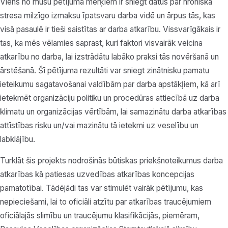
Viens no mūsu pētījuma mērķiem ir sniegt datus par hroniskā
stresa milzīgo izmaksu īpatsvaru darba vidē un ārpus tās, kas
visā pasaulē ir tieši saistītas ar darba atkarību. Vissvarīgākais ir
tas, ka mēs vēlamies saprast, kuri faktori visvairāk veicina
atkarību no darba, lai izstrādātu labāko praksi tās novēršanā un
ārstēšanā. Šī pētījuma rezultāti var sniegt zinātnisku pamatu
ieteikumu sagatavošanai valdībām par darba apstākļiem, kā arī
ietekmēt organizāciju politiku un procedūras attiecībā uz darba
klimatu un organizācijas vērtībām, lai samazinātu darba atkarības
attīstības risku un/vai mazinātu tā ietekmi uz veselību un
labklājību.
Turklāt šis projekts nodrošinās būtiskas priekšnoteikumus darba
atkarības kā patiesas uzvedības atkarības koncepcijas
pamatotībai. Tādējādi tas var stimulēt vairāk pētījumu, kas
nepieciešami, lai to oficiāli atzītu par atkarības traucējumiem
oficiālajās slimību un traucējumu klasifikācijās, piemēram,