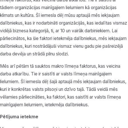
tādiem organizācijas mainīgajiem lielumiem kā organizācijas
klimats un kultūra. Šī iemesla dēļ mūsu aptaujā mēs iekļaujam
dalībniekus, kas ir nodarbināti organizācijās, kas iedalītas vismaz
vidējā biznesa kategorijā, ti, ar 10 un vairāk darbiniekiem. Lai
pārliecinātos, ka šie faktori ietekmēja dalībniekus, mēs iekļaujam
dalībniekus, kuri nostrādājuši vismaz vienu gadu pie pašreizējā
darba devēja un strādā pilnu slodzi.
Mēs arī pētām tā sauktos makro līmeņa faktorus, kas veicina
darba atkarību. Tie ir saistīti ar valsts līmeņa mainīgajiem
lielumiem. Šī iemesla dēļ šajā aptaujā mēs iekļaujam dalībniekus,
kuri ir konkrētas valsts pilsoņi un dzīvo tajā. Tādā veidā mēs
vēlamies pārliecināties, ka faktori, kas saistīti ar valsts līmeņa
mainīgajiem lielumiem, ietekmēja dalībniekus.
Pētījuma ietekme