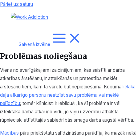
Pāriet uz saturu
Galvenā izvēlne
Problēmas noliegšana
Viens no svarīgākajiem izaicinājumiem, kas saistīti ar darba
atkarības ārstēšanu, ir atteikšanās un pretestība meklēt
ārstēšanu tiem, kam tā varētu būt nepieciešama. Kopumā
lielākā
daļa atkarīgo personu neatzīst savu problēmu vai meklē
palīdzību
; tomēr klīnicisti ir iebilduši, ka šī problēma ir vēl
izteiktāka darba atkarīgo vidū, jo viņu uzvedību atbalsta
rūpnieciski attīstītajās sabiedrībās smaga darba augstā vērtība.
Mācības
pāru priekšstatu salīdzināšana parādīja, ka mazāk nekā