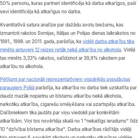
50% personu, kuras partneri identificēja kā darba atkarīgos, paši
sevi identificēja kā atkarīgus no darba.
Kvantitatīvā satura analīze par dažādu avotu biežumu, kas
izmantoti rakstos Somijas, Itālijas un Polijas dienas laikrakstos no
1991., 1998. un 2011. gada, parādīja, ka
vidēji darba atkarība tika
minēta aptuveni 12 reizes retāk nekā atkarība no alkohola
. Vidēji
tas minēts 3,33% rakstos, salīdzinot ar 39,9% rakstiem par
atkarību no alkohola.
Pētījumi par nacionāli reprezentatīviem vispārējās populācijas
paraugiem Polijā
parādīja, ka atkarība no darba tiek uzskatīta par
daudz mazāk nopietnu un bīstamu atkarību nekā alkohola,
narkotiku atkarība, cigarešu smēķēšana vai azartspēļu atkarība.
Dalībniekiem tika jautāts par viņu viedokli par konkrētām
atkarībām. Viņi tos novērtēja skalā no 1 "nekaitīgs ieradums" līdz
10 "dzīvībai bīstama atkarība". Darba atkarības rādītājs vidēji
bija aptuveni 6, savukārt alkohola un narkotiku atkarības vidējie