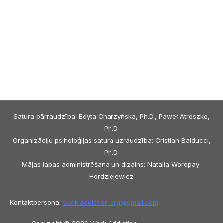
Satura pārraudzība: Edyta Charzyńska, Ph.D., Paweł Atroszko,
Ph.D.
Organizāciju psiholoģijas satura uzraudzība: Cristian Balducci,
Ph.D.
Mājas lapas administrēšana un dizains: Natalia Woropay-
Hordziejewicz
Kontaktpersona:
work.addiction.org@
gmail.com