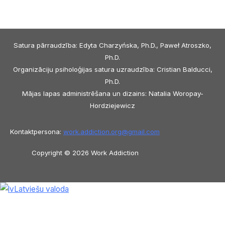
Satura pārraudzība: Edyta Charzyńska, Ph.D., Paweł Atroszko,
Ph.D.
Organizāciju psiholoģijas satura uzraudzība: Cristian Balducci,
Ph.D.
Mājas lapas administrēšana un dizains: Natalia Woropay-
Hordziejewicz
Kontaktpersona:
work.addiction.org@
gmail.com
Copyright © 2026 Work Addiction
Latviešu valoda
Latviešu valoda
English
Español
Polski
Italiano
Македонски јазик